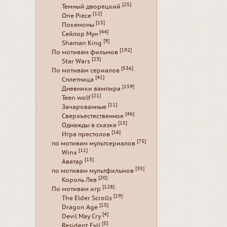
[25]
Темный дворецкий
[12]
One Piece
[15]
Покемоны
[44]
Сейлор Мун
[9]
Shaman King
[192]
По мотивам фильмов
[23]
Star Wars
[536]
По мотивам сериалов
[41]
Сплетница
[159]
Дневники вампира
[21]
Teen wolf
[11]
Зачарованные
[46]
Сверхъестественное
[15]
Однажды в сказке
[16]
Игра престолов
[75]
по мотивам мультсериалов
[11]
Winx
[13]
Аватар
[35]
по мотивам мультфильмов
[20]
Король Лев
[128]
По мотивам игр
[19]
The Elder Scrolls
[15]
Dragon Age
[4]
Devil May Cry
[5]
Resident Evil