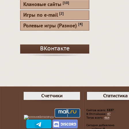
[10]
Клановые сайты
[2]
Игры по e-mail
[4]
Ролевые игры (Разное)
ВКонтакте
Счетчики
Статистика
Сайтов всего:
5337
В Отстойнике:
47
Тэгов всего:
464
Сегодня добавлено