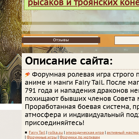
рысаков и троянских кон
Отзывы
Отзывы
Описание сайта:
Форумная ролевая игра строго 
аниме и манги Fairy Tail. После ма
791 года и нападения драконов н
похищают бывших членов Совета 
Проработанная боевая система, п
атмосфера и индивидуальный подх
присоединяйтесь!
■
Fairy Tail
|
rolka.su
|
эпизодическая игра
|
активный мастер
|
Форумные игры
|
Форумки по мотивам