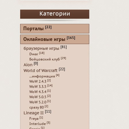
Категории
[22]
Порталы
[165]
Онлайновые игры
[81]
браузерные игры
[18]
Dwar
[29]
Бойцовский клуб
[0]
Aion
[22]
World of Warcraft
[4]
...информация
[2]
WoW 2.4.3
[14]
WoW 3.3.5
[1]
WoW 4.3.4
[2]
WoW 5.0.5
[1]
WoW 5.2.0
[2]
сразу 80
[11]
Lineage II
[1]
Freya
[3]
Interlude
[1]
Gracia