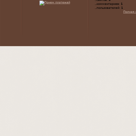
...сайтов:
0
...комментариев:
1
...пользователей:
1
Полная 