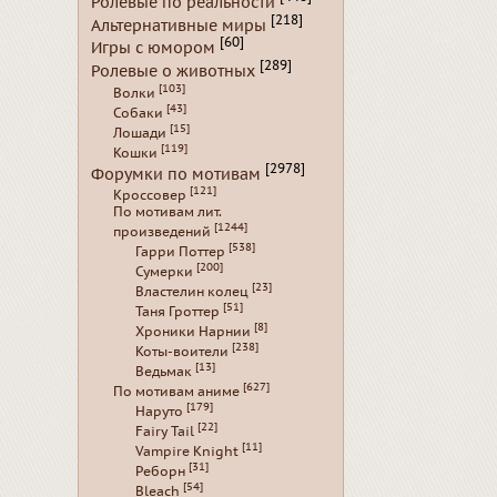
Ролевые по реальности
[218]
Альтернативные миры
[60]
Игры с юмором
[289]
Ролевые о животных
[103]
Волки
[43]
Собаки
[15]
Лошади
[119]
Кошки
[2978]
Форумки по мотивам
[121]
Кроссовер
По мотивам лит.
[1244]
произведений
[538]
Гарри Поттер
[200]
Сумерки
[23]
Властелин колец
[51]
Таня Гроттер
[8]
Хроники Нарнии
[238]
Коты-воители
[13]
Ведьмак
[627]
По мотивам аниме
[179]
Наруто
[22]
Fairy Tail
[11]
Vampire Knight
[31]
Реборн
[54]
Bleach