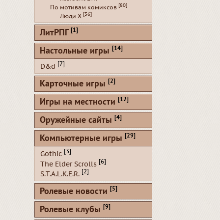
[80]
По мотивам комиксов
[56]
Люди Х
[1]
ЛитРПГ
[14]
Настольные игры
[7]
D&d
[2]
Карточные игры
[12]
Игры на местности
[4]
Оружейные сайты
[29]
Компьютерные игры
[3]
Gothic
[6]
The Elder Scrolls
[2]
S.T.A.L.K.E.R.
[5]
Ролевые новости
[9]
Ролевые клубы