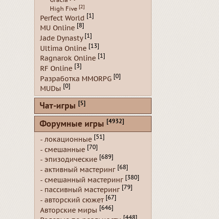
[2]
High Five
[1]
Perfect World
[8]
MU Online
[1]
Jade Dynasty
[13]
Ultima Online
[1]
Ragnarok Online
[3]
RF Online
[0]
Разработка MMORPG
[0]
MUDы
[5]
Чат-игры
[4932]
Форумные игры
[51]
- локационные
[70]
- смешанные
[689]
- эпизодические
[68]
- активный мастеринг
[380]
- смешанный мастеринг
[79]
- пассивный мастеринг
[67]
- авторский сюжет
[646]
Авторские миры
[448]