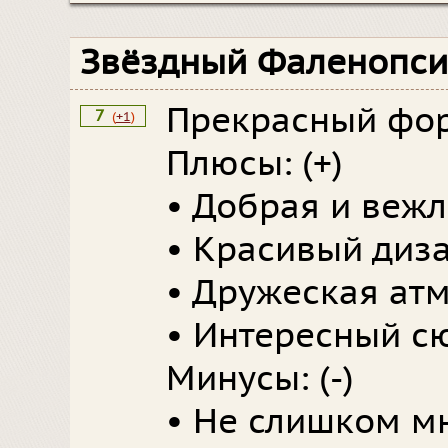
Звёздный Фаленопс
Прекрасный фор
7
(
+1
)
Плюсы: (+)
• Добрая и веж
• Красивый диз
• Дружеская ат
• Интересный с
Минусы: (-)
• Не слишком м