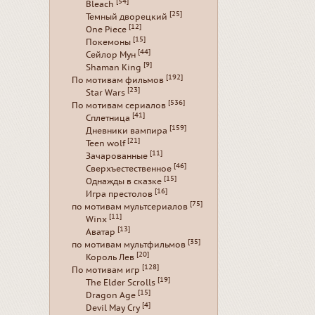
[54]
Bleach
[25]
Темный дворецкий
[12]
One Piece
[15]
Покемоны
[44]
Сейлор Мун
[9]
Shaman King
[192]
По мотивам фильмов
[23]
Star Wars
[536]
По мотивам сериалов
[41]
Сплетница
[159]
Дневники вампира
[21]
Teen wolf
[11]
Зачарованные
[46]
Сверхъестественное
[15]
Однажды в сказке
[16]
Игра престолов
[75]
по мотивам мультсериалов
[11]
Winx
[13]
Аватар
[35]
по мотивам мультфильмов
[20]
Король Лев
[128]
По мотивам игр
[19]
The Elder Scrolls
[15]
Dragon Age
[4]
Devil May Cry