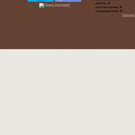
...сайтов:
0
...комментариев:
0
...пользователей:
0
Полная 