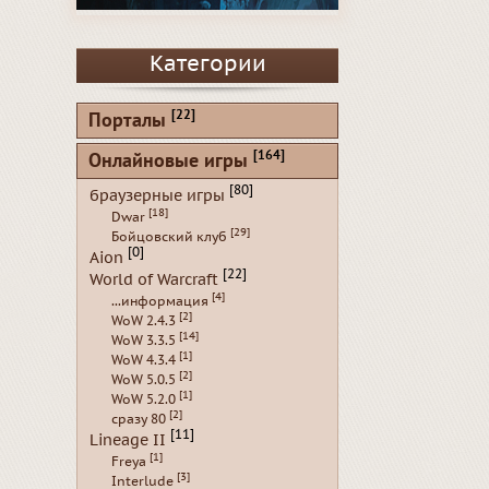
Категории
[22]
Порталы
[164]
Онлайновые игры
[80]
браузерные игры
[18]
Dwar
[29]
Бойцовский клуб
[0]
Aion
[22]
World of Warcraft
[4]
...информация
[2]
WoW 2.4.3
[14]
WoW 3.3.5
[1]
WoW 4.3.4
[2]
WoW 5.0.5
[1]
WoW 5.2.0
[2]
сразу 80
[11]
Lineage II
[1]
Freya
[3]
Interlude