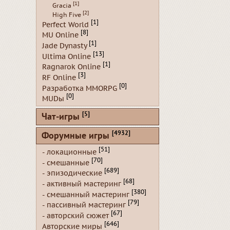
[1]
Gracia
[2]
High Five
[1]
Perfect World
[8]
MU Online
[1]
Jade Dynasty
[13]
Ultima Online
[1]
Ragnarok Online
[3]
RF Online
[0]
Разработка MMORPG
[0]
MUDы
[5]
Чат-игры
[4932]
Форумные игры
[51]
- локационные
[70]
- смешанные
[689]
- эпизодические
[68]
- активный мастеринг
[380]
- смешанный мастеринг
[79]
- пассивный мастеринг
[67]
- авторский сюжет
[646]
Авторские миры