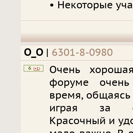
• Некоторые уча
О_О
|
6301-8-0980
Очень хороша
6
(
+1
)
форуме очень
время, общаясь
играя за св
Красочный и уд