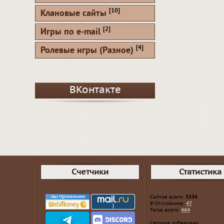
[10]
Клановые сайты
[2]
Игры по e-mail
[4]
Ролевые игры (Разное)
ВКонтакте
Счетчики
Статистика
Сайтов всего:
5336
В Отстойнике:
47
Тэгов всего:
464
Сегодня добавлено