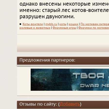
однако внесены некоторые измене
именно: старый лес котов-воителе
разрушен двуногими.
■
Коты-воители
|
mybb.ru
|
коты
|
кошки
|
По мотивам литер
ролевые о животных
|
Форумные игры
|
Форумки по мотива
Предложения партнеров:
Отзывы по сайту: (
Добавить
)