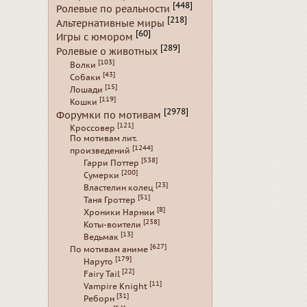
[448]
Ролевые по реальности
[218]
Альтернативные миры
[60]
Игры с юмором
[289]
Ролевые о животных
[103]
Волки
[43]
Собаки
[15]
Лошади
[119]
Кошки
[2978]
Форумки по мотивам
[121]
Кроссовер
По мотивам лит.
[1244]
произведений
[538]
Гарри Поттер
[200]
Сумерки
[23]
Властелин колец
[51]
Таня Гроттер
[8]
Хроники Нарнии
[238]
Коты-воители
[13]
Ведьмак
[627]
По мотивам аниме
[179]
Наруто
[22]
Fairy Tail
[11]
Vampire Knight
[31]
Реборн