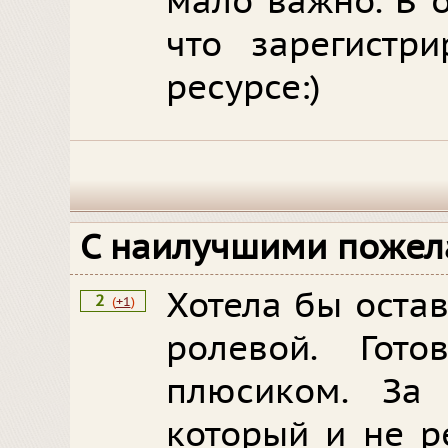
мало важно. В 
что зарегистр
ресурсе:)
С наилучшими поже
Хотела бы остав
2
(
+1
)
ролевой. Гото
плюсиком. За 
который и не р