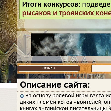
Итоги конкурсов
: подвед
рысаков и троянских кон
Отзывы
Отзывы
Описание сайта:
За основу ролевой игры взята и
диких племён котов - воителей, о
книгах английской писательницы Э