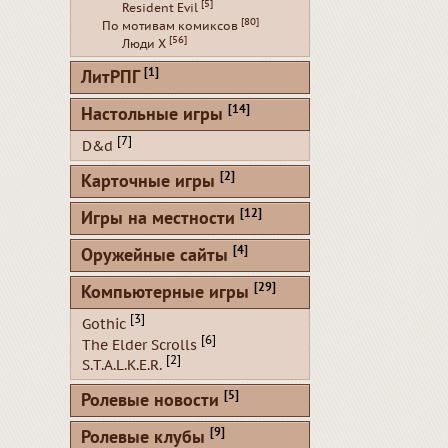
[5]
Resident Evil
[80]
По мотивам комиксов
[56]
Люди Х
[1]
ЛитРПГ
[14]
Настольные игры
[7]
D&d
[2]
Карточные игры
[12]
Игры на местности
[4]
Оружейные сайты
[29]
Компьютерные игры
[3]
Gothic
[6]
The Elder Scrolls
[2]
S.T.A.L.K.E.R.
[5]
Ролевые новости
[9]
Ролевые клубы