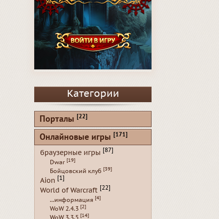
Категории
[22]
Порталы
[171]
Онлайновые игры
[87]
браузерные игры
[19]
Dwar
[39]
Бойцовский клуб
[1]
Aion
[22]
World of Warcraft
[4]
...информация
[2]
WoW 2.4.3
[14]
WoW 3.3.5