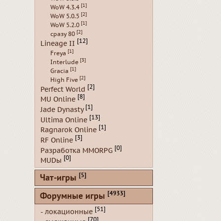
[1]
WoW 4.3.4
[2]
WoW 5.0.5
[1]
WoW 5.2.0
[2]
сразу 80
[12]
Lineage II
[1]
Freya
[3]
Interlude
[1]
Gracia
[2]
High Five
[2]
Perfect World
[8]
MU Online
[1]
Jade Dynasty
[13]
Ultima Online
[1]
Ragnarok Online
[3]
RF Online
[0]
Разработка MMORPG
[0]
MUDы
[5]
Чат-игры
[4933]
Форумные игры
[51]
- локационные
[70]