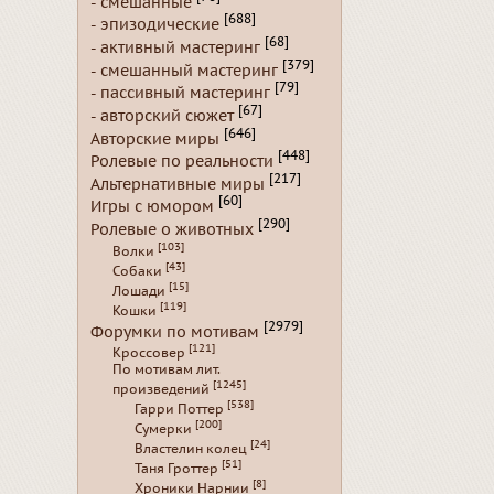
- смешанные
[688]
- эпизодические
[68]
- активный мастеринг
[379]
- смешанный мастеринг
[79]
- пассивный мастеринг
[67]
- авторский сюжет
[646]
Авторские миры
[448]
Ролевые по реальности
[217]
Альтернативные миры
[60]
Игры с юмором
[290]
Ролевые о животных
[103]
Волки
[43]
Собаки
[15]
Лошади
[119]
Кошки
[2979]
Форумки по мотивам
[121]
Кроссовер
По мотивам лит.
[1245]
произведений
[538]
Гарри Поттер
[200]
Сумерки
[24]
Властелин колец
[51]
Таня Гроттер
[8]
Хроники Нарнии