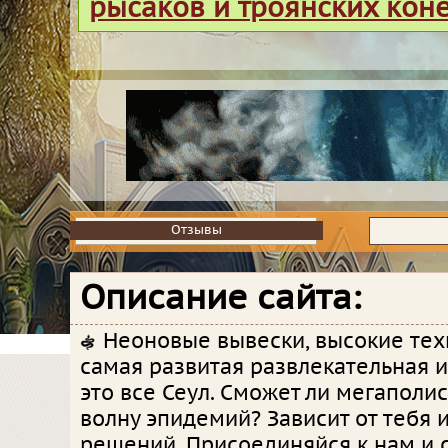
рысаков и троянских кон
Отзывы
Отзывы
Описание сайта:
Неоновые вывески, высокие тех
самая развитая развлекательная и
это все Сеул. Сможет ли мегаполи
волну эпидемий? Зависит от тебя 
решений. Присоединяйся к нам и 