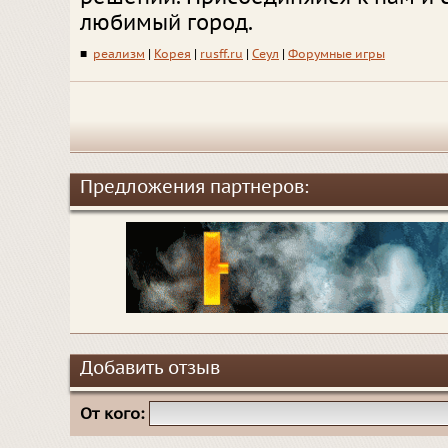
любимый город.
■
реализм
|
Корея
|
rusff.ru
|
Сеул
|
Форумные игры
Предложения партнеров:
Добавить отзыв
От кого: