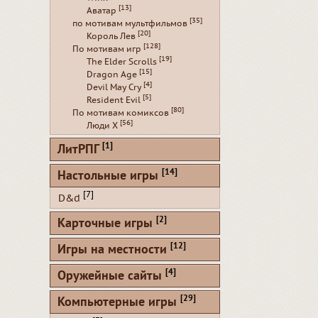
[13]
Аватар
[35]
по мотивам мультфильмов
[20]
Король Лев
[128]
По мотивам игр
[19]
The Elder Scrolls
[15]
Dragon Age
[4]
Devil May Cry
[5]
Resident Evil
[80]
По мотивам комиксов
[56]
Люди Х
[1]
ЛитРПГ
[14]
Настольные игры
[7]
D&d
[2]
Карточные игры
[12]
Игры на местности
[4]
Оружейные сайты
[29]
Компьютерные игры