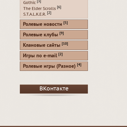
[3]
Gothic
[6]
The Elder Scrolls
[2]
S.T.A.L.K.E.R.
[5]
Ролевые новости
[9]
Ролевые клубы
[10]
Клановые сайты
[2]
Игры по e-mail
[4]
Ролевые игры (Разное)
ВКонтакте