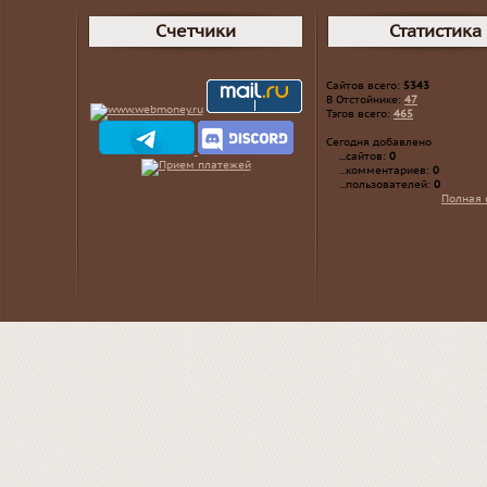
Счетчики
Статистика
Сайтов всего:
5343
В Отстойнике:
47
Тэгов всего:
465
Сегодня добавлено
...сайтов:
0
...комментариев:
0
...пользователей:
0
Полная 