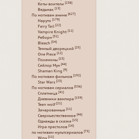
[238]
Коты-воители
[13]
Ведьмак
[627]
По мотивам аниме
[179]
Наруто
[22]
Fairy Tail
[11]
Vampire Knight
[31]
Реборн
[54]
Bleach
[25]
Темный дворецкий
[12]
One Piece
[15]
Покемоны
[44]
Сейлор Мун
[9]
Shaman King
[192]
По мотивам фильмов
[23]
Star Wars
[536]
По мотивам сериалов
[41]
Сплетница
[159]
Дневники вампира
[21]
Teen wolf
[11]
Зачарованные
[46]
Сверхъестественное
[15]
Однажды в сказке
[16]
Игра престолов
[75]
по мотивам мультсериалов
[11]
Winx