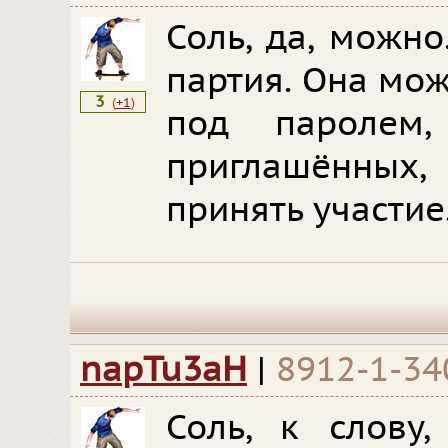
Соль, да, можно
партия. Она мо
3
(
+1
)
под паролем,
приглашённых
принять участие
napTu3aH
|
8912-1-34
Соль, к слову,