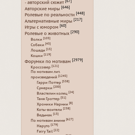
[67]
- авторский сюжет
[646]
Авторские миры
[448]
Ролевые по реальности
[217]
Альтернативные миры
[60]
Игры с юмором
[290]
Ролевые о животных
[103]
Волки
[43]
Собаки
[15]
Лошади
[119]
Кошки
[2979]
Форумки по мотивам
[121]
Кроссовер
По мотивам лит.
[1245]
произведений
[538]
Гарри Поттер
[200]
Сумерки
[24]
Властелин колец
[51]
Таня Гроттер
[8]
Хроники Нарнии
[238]
Коты-воители
[13]
Ведьмак
[627]
По мотивам аниме
[179]
Наруто
[22]
Fairy Tail