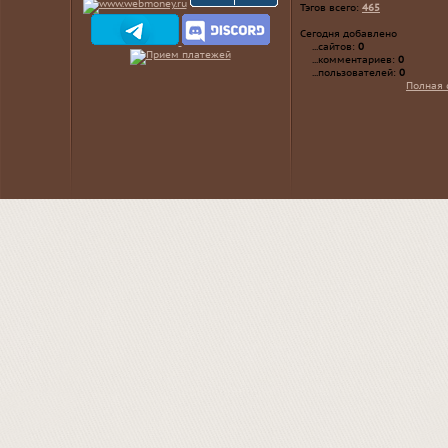
Тэгов всего:
465
Сегодня добавлено
...сайтов:
0
...комментариев:
0
...пользователей:
0
Полная 