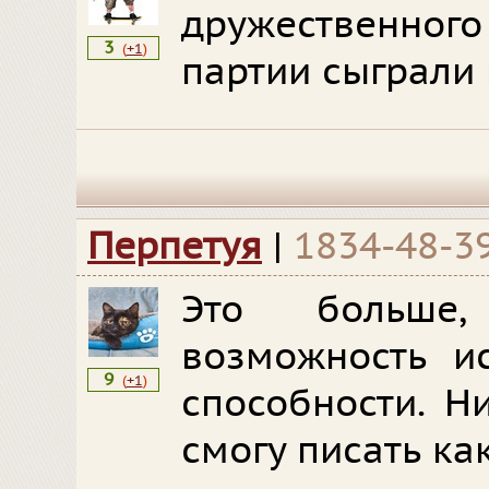
дружественно
3
(
+1
)
партии сыграли
Перпетуя
|
1834-48-3
Это больше
возможность и
9
(
+1
)
способности. Н
смогу писать ка