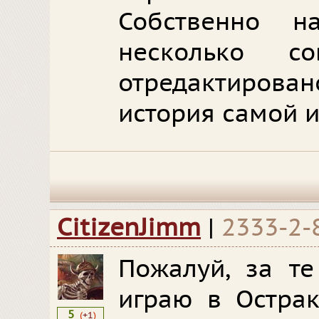
Собственно 
несколько с
отредактиров
история самой и
CitizenJimm
|
2333-2-
Пожалуй, за те
играю в Острак
5
(
+1
)