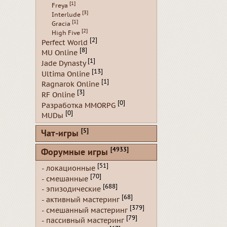
[1]
Freya
[3]
Interlude
[1]
Gracia
[2]
High Five
[2]
Perfect World
[8]
MU Online
[1]
Jade Dynasty
[13]
Ultima Online
[1]
Ragnarok Online
[3]
RF Online
[0]
Разработка MMORPG
[0]
MUDы
[5]
Чат-игры
[4933]
Форумные игры
[51]
- локационные
[70]
- смешанные
[688]
- эпизодические
[68]
- активный мастеринг
[379]
- смешанный мастеринг
[79]
- пассивный мастеринг