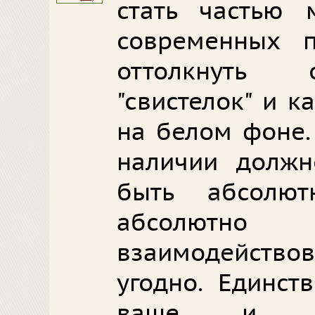
стать частью 
современных п
оттолкнуть 
"свистелок" и к
на белом фоне.
наличии должн
быть абсолю
абсолютн
взаимодействова
угодно. Единст
ваше и ва