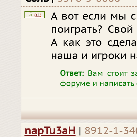
А вот если мы 
5
(
+1
)
поиграть? Свой
А как это сдел
наша и игроки 
Ответ:
Вам стоит з
форуме и написать
napTu3aH
|
8912-1-34