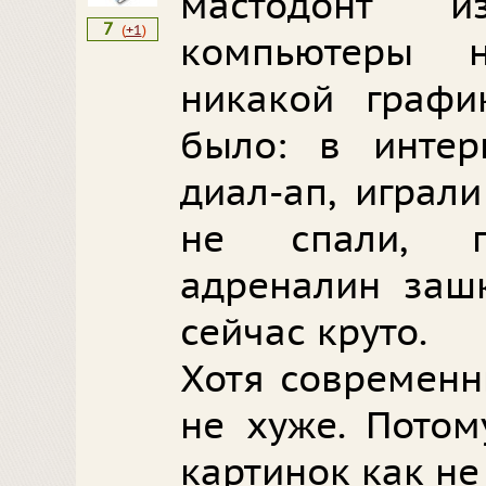
мастодонт и
7
(
+1
)
компьютеры 
никакой графи
было: в интер
диал-ап, играл
не спали, г
адреналин зашк
сейчас круто.
Хотя современн
не хуже. Потом
картинок как не 