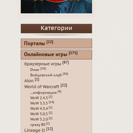
Категории
[22]
Порталы
[171]
Онлайновые игры
[87]
браузерные игры
[19]
Dwar
[39]
Бойцовский клуб
[1]
Aion
[22]
World of Warcraft
[4]
...информация
[2]
WoW 2.4.3
[14]
WoW 3.3.5
[1]
WoW 4.3.4
[2]
WoW 5.0.5
[1]
WoW 5.2.0
[2]
сразу 80
[12]
Lineage II