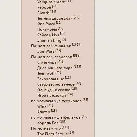
[11]
Vampire Knight
[31]
Реборн
[54]
Bleach
[25]
Темный дворецкий
[12]
One Piece
[15]
Покемоны
[44]
Сейлор Мун
[9]
Shaman King
[192]
По мотивам фильмов
[23]
Star Wars
[536]
По мотивам сериалов
[41]
Сплетница
[159]
Дневники вампира
[21]
Teen wolf
[11]
Зачарованные
[46]
Сверхъестественное
[15]
Однажды в сказке
[16]
Игра престолов
[75]
по мотивам мультсериалов
[11]
Winx
[13]
Аватар
[35]
по мотивам мультфильмов
[20]
Король Лев
[128]
По мотивам игр
[19]
The Elder Scrolls