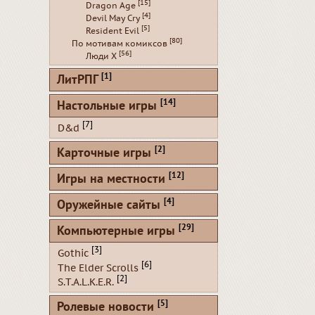
[15]
Dragon Age
[4]
Devil May Cry
[5]
Resident Evil
[80]
По мотивам комиксов
[56]
Люди Х
[1]
ЛитРПГ
[14]
Настольные игры
[7]
D&d
[2]
Карточные игры
[12]
Игры на местности
[4]
Оружейные сайты
[29]
Компьютерные игры
[3]
Gothic
[6]
The Elder Scrolls
[2]
S.T.A.L.K.E.R.
[5]
Ролевые новости