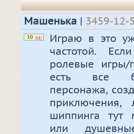
Машенька
|
3459-12-
Играю в это уж
10
(
+1
)
частотой. Ес
ролевые игры/п
есть все бо
персонажа, созд
приключения, 
шиппинга тут 
или душевны