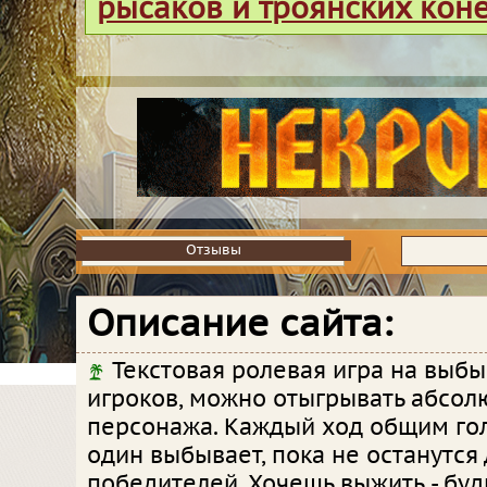
рысаков и троянских кон
Отзывы
Отзывы
Описание сайта:
Текстовая ролевая игра на выбы
игроков, можно отыгрывать абсол
персонажа. Каждый ход общим го
один выбывает, пока не останутся
победителей. Хочешь выжить - буд