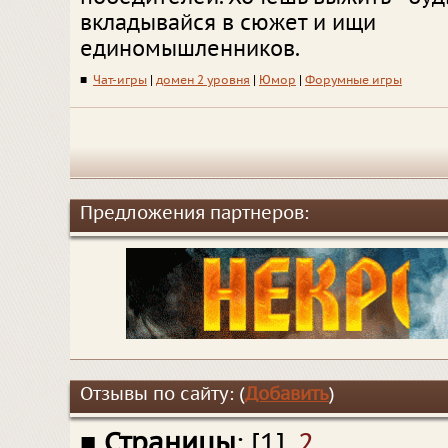
вкладывайся в сюжет и ищи
единомышленников.
■
Чат-игры
|
домен 2 уровня
|
Юмор
|
Форумные игры
Предложения партнеров:
Отзывы по сайту: (
Добавить
)
■
Страницы
: [1],
2
.