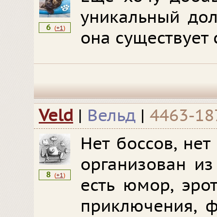
уникальный дол
6
(
+1
)
она существует с
Veld
|
Вельд
|
4463-18
Нет боссов, нет
организован из 
8
(
+1
)
есть юмор, эрот
приключения, фа