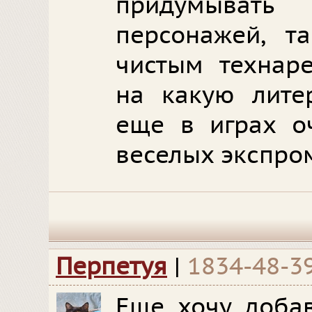
придумыват
персонажей, т
чистым технар
на какую лите
еще в играх о
веселых экспро
Перпетуя
|
1834-48-3
Еще хочу добав