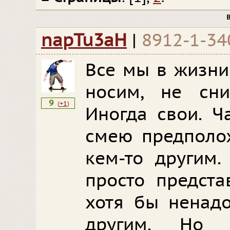
napTu3aH
|
8912-1-34
Все мы в жизни
носим, не сни
9
(
+1
)
Иногда свои. Ч
смею предполож
кем-то другим.
просто предста
хотя бы ненадо
другим. Но