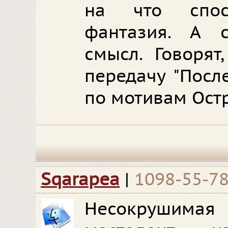
на что спос
фантазия. А с
смысл. Говорят
передачу "Посл
по мотивам Ост
Sqarapea
|
1098-55-7
Несокрушимая 