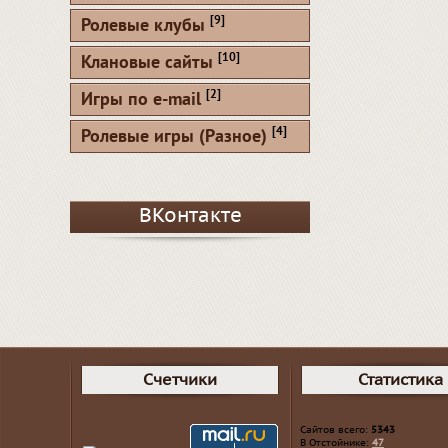
[9]
Ролевые клубы
[10]
Клановые сайты
[2]
Игры по e-mail
[4]
Ролевые игры (Разное)
ВКонтакте
Счетчики
Статистика
Сайтов всего:
5343
В Отстойнике:
47