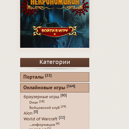
Категории
[22]
Порталы
[164]
Онлайновые игры
[80]
браузерные игры
[18]
Dwar
[29]
Бойцовский клуб
[0]
Aion
[22]
World of Warcraft
[4]
...информация
[2]