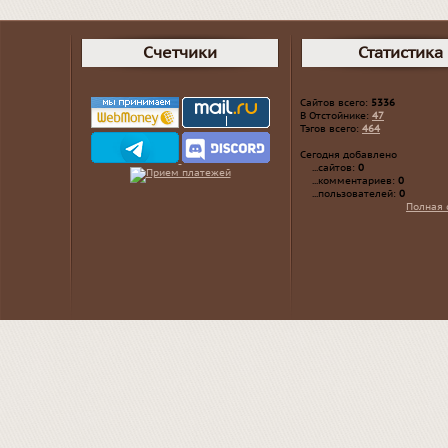
Счетчики
Статистика
Сайтов всего:
5336
В Отстойнике:
47
Тэгов всего:
464
Сегодня добавлено
...сайтов:
0
...комментариев:
0
...пользователей:
0
Полная 