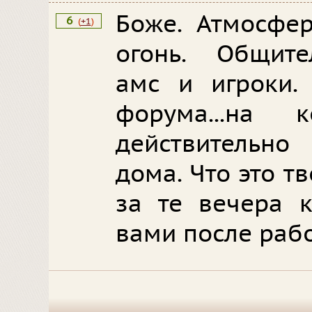
Боже. Атмосфе
6
(
+1
)
огонь. Общите
амс и игроки.
форума...на
действительн
дома. Что это т
за те вечера 
вами после раб