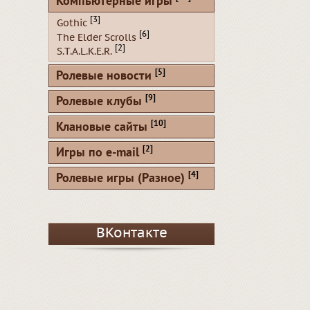
Компьютерные игры
[3]
Gothic
[6]
The Elder Scrolls
[2]
S.T.A.L.K.E.R.
[5]
Ролевые новости
[9]
Ролевые клубы
[10]
Клановые сайты
[2]
Игры по e-mail
[4]
Ролевые игры (Разное)
ВКонтакте