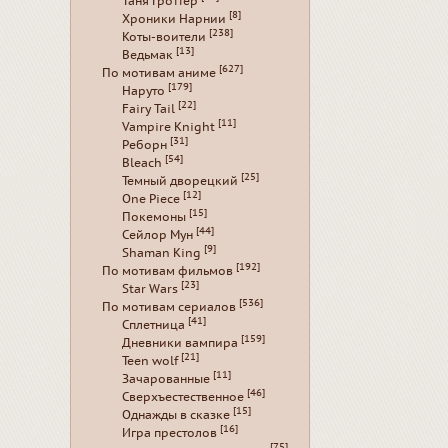
Таня Гроттер
[8]
Хроники Нарнии
[238]
Коты-воители
[13]
Ведьмак
[627]
По мотивам аниме
[179]
Наруто
[22]
Fairy Tail
[11]
Vampire Knight
[31]
Реборн
[54]
Bleach
[25]
Темный дворецкий
[12]
One Piece
[15]
Покемоны
[44]
Сейлор Мун
[9]
Shaman King
[192]
По мотивам фильмов
[23]
Star Wars
[536]
По мотивам сериалов
[41]
Сплетница
[159]
Дневники вампира
[21]
Teen wolf
[11]
Зачарованные
[46]
Сверхъестественное
[15]
Однажды в сказке
[16]
Игра престолов
[75]