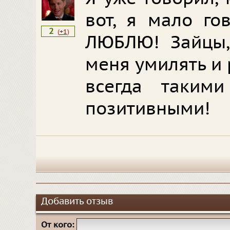
вот, я мало го
2
(
+1
)
ЛЮБЛЮ! Зайцы,
меня умилять и 
всегда таким
позитивными!
Добавить отзыв
От кого: