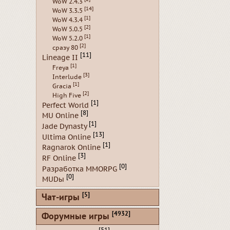
WoW 2.4.3
[14]
WoW 3.3.5
[1]
WoW 4.3.4
[2]
WoW 5.0.5
[1]
WoW 5.2.0
[2]
сразу 80
[11]
Lineage II
[1]
Freya
[3]
Interlude
[1]
Gracia
[2]
High Five
[1]
Perfect World
[8]
MU Online
[1]
Jade Dynasty
[13]
Ultima Online
[1]
Ragnarok Online
[3]
RF Online
[0]
Разработка MMORPG
[0]
MUDы
[5]
Чат-игры
[4932]
Форумные игры