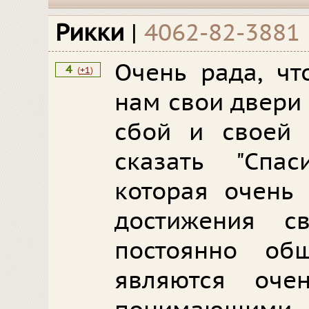
Рикки
|
4062-82-3881
Очень рада, чт
4
(
+1
)
нам свои двери 
сбой и своей 
сказать "Спа
которая очень 
достижения с
постоянно об
являются оче