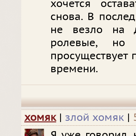
хочется остав
снова. В после
не везло на 
ролевые, но
просуществует 
времени.
хомяк
|
злой хомяк
|
Я уже говорил,