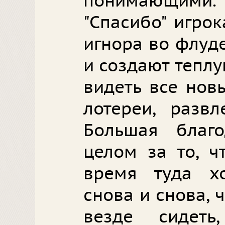
понимающими
"Спасибо" игро
игнора во флуде
и создают тепл
видеть все нов
лотереи, развл
Большая благ
целом за то, ч
время туда хо
снова и снова, 
везде сидеть