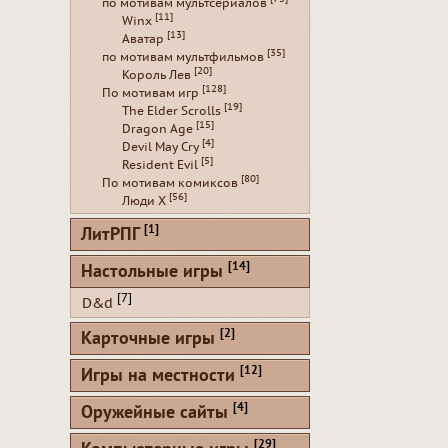
по мотивам мультсериалов
[11]
Winx
[13]
Аватар
[35]
по мотивам мультфильмов
[20]
Король Лев
[128]
По мотивам игр
[19]
The Elder Scrolls
[15]
Dragon Age
[4]
Devil May Cry
[5]
Resident Evil
[80]
По мотивам комиксов
[56]
Люди Х
[1]
ЛитРПГ
[14]
Настольные игры
[7]
D&d
[2]
Карточные игры
[12]
Игры на местности
[4]
Оружейные сайты
[29]