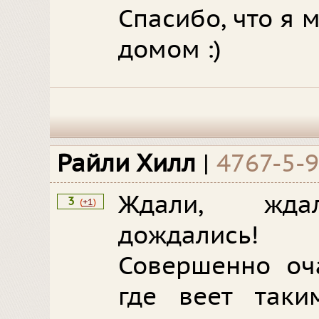
Спасибо, что я 
домом :)
Райли Хилл
|
4767-5-
Ждали, жд
3
(
+1
)
дождались!
Совершенно оч
где веет таки