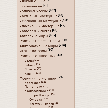
[51]
- локационные
[70]
- смешанные
[689]
- эпизодические
[68]
- активный мастеринг
[380]
- смешанный мастеринг
[79]
- пассивный мастеринг
[67]
- авторский сюжет
[646]
Авторские миры
[448]
Ролевые по реальности
[218]
Альтернативные миры
[60]
Игры с юмором
[289]
Ролевые о животных
[103]
Волки
[43]
Собаки
[15]
Лошади
[119]
Кошки
[2978]
Форумки по мотивам
[121]
Кроссовер
По мотивам лит.
[1244]
произведений
[538]
Гарри Поттер
[200]
Сумерки
[23]
Властелин колец
[51]