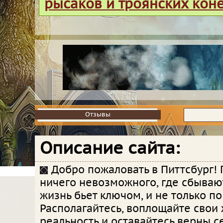
рысаков и троянских кон
Отзывы
Отзывы
Описание сайта:
Добро пожаловать в Питтсбург! Г
ничего невозможного, где сбываю
жизнь бьет ключом, и не только по
Располагайтесь, воплощайте свои
реальность и оставайтесь верны с