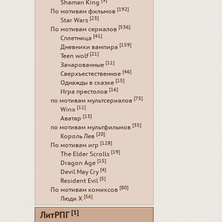
[9]
Shaman King
[192]
По мотивам фильмов
[23]
Star Wars
[536]
По мотивам сериалов
[41]
Сплетница
[159]
Дневники вампира
[21]
Teen wolf
[11]
Зачарованные
[46]
Сверхъестественное
[15]
Однажды в сказке
[16]
Игра престолов
[75]
по мотивам мультсериалов
[11]
Winx
[13]
Аватар
[35]
по мотивам мультфильмов
[20]
Король Лев
[128]
По мотивам игр
[19]
The Elder Scrolls
[15]
Dragon Age
[4]
Devil May Cry
[5]
Resident Evil
[80]
По мотивам комиксов
[56]
Люди Х
[1]
ЛитРПГ