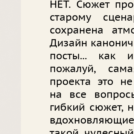
НЕТ. Сюжет про
старому сцен
сохранена атм
Дизайн канонич
посты... как 
пожалуй, сам
проекта это н
на все вопрос
гибкий сюжет, 
вдохновляющие
такой чудесный