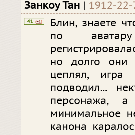
Занкоу Тан
|
1912-22-
Блин, знаете ч
41
(
+1
)
по аватар
регистрировала
но долго они
цеплял, игра 
подводил... не
персонажа, 
минимальное н
канона каралос