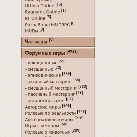
[13]
Ultima Online
[1]
Ragnarok Online
[3]
RF Online
[0]
Разработка MMORPG
[0]
MUDы
[5]
Чат-игры
[4932]
Форумные игры
[51]
- локационные
[70]
- смешанные
[689]
- эпизодические
[68]
- активный мастеринг
[380]
- смешанный мастеринг
[79]
- пассивный мастеринг
[67]
- авторский сюжет
[646]
Авторские миры
[448]
Ролевые по реальности
[218]
Альтернативные миры
[60]
Игры с юмором
[289]
Ролевые о животных
[103]