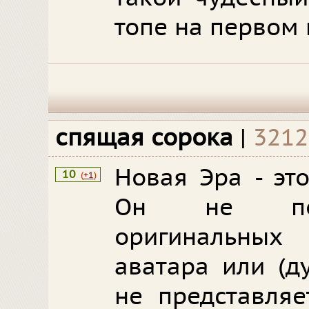
топе на первом 
спящая сорока
|
3212
Новая Эра - эт
10
(
+1
)
Он не пов
оригинальных
аватара или (д
не представляе