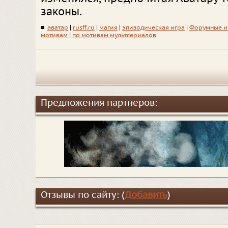
законы.
■
аватар
|
rusff.ru
|
магия
|
эпизодическая игра
|
Форумные и
мотивам
|
по мотивам мультсериалов
Предложения партнеров:
Отзывы по сайту: (
Добавить
)