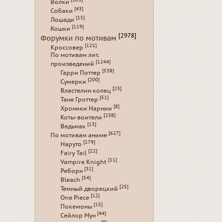
Волки
[43]
Собаки
[15]
Лошади
[119]
Кошки
[2978]
Форумки по мотивам
[121]
Кроссовер
По мотивам лит.
[1244]
произведений
[538]
Гарри Поттер
[200]
Сумерки
[23]
Властелин колец
[51]
Таня Гроттер
[8]
Хроники Нарнии
[238]
Коты-воители
[13]
Ведьмак
[627]
По мотивам аниме
[179]
Наруто
[22]
Fairy Tail
[11]
Vampire Knight
[31]
Реборн
[54]
Bleach
[25]
Темный дворецкий
[12]
One Piece
[15]
Покемоны
[44]
Сейлор Мун