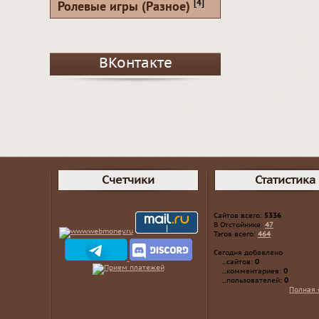
[4]
Ролевые игры (Разное)
ВКонтакте
Счетчики
Статистика
Сайтов всего:
5336
В Отстойнике:
47
Тэгов всего:
464
Сегодня добавлено
...сайтов:
0
...комментариев:
0
...пользователей:
0
Полная 