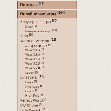
[22]
Порталы
[164]
Онлайновые игры
[80]
браузерные игры
[18]
Dwar
[29]
Бойцовский клуб
[0]
Aion
[22]
World of Warcraft
[4]
...информация
[2]
WoW 2.4.3
[14]
WoW 3.3.5
[1]
WoW 4.3.4
[2]
WoW 5.0.5
[1]
WoW 5.2.0
[2]
сразу 80
[11]
Lineage II
[1]
Freya
[3]
Interlude
[1]
Gracia
[2]
High Five
[1]
Perfect World
[8]
MU Online
[1]
Jade Dynasty