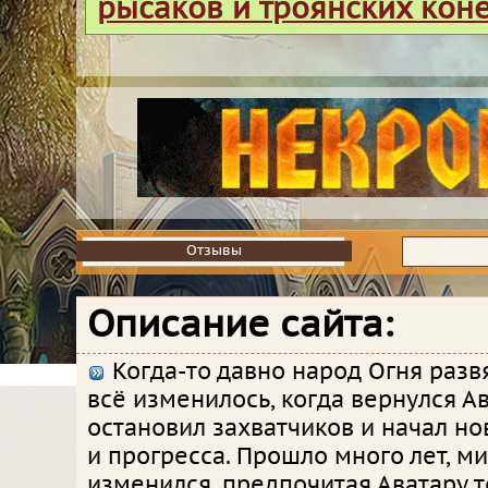
рысаков и троянских кон
Отзывы
Отзывы
Описание сайта:
Когда-то давно народ Огня развя
всё изменилось, когда вернулся Ав
остановил захватчиков и начал но
и прогресса. Прошло много лет, м
изменился, предпочитая Аватару 