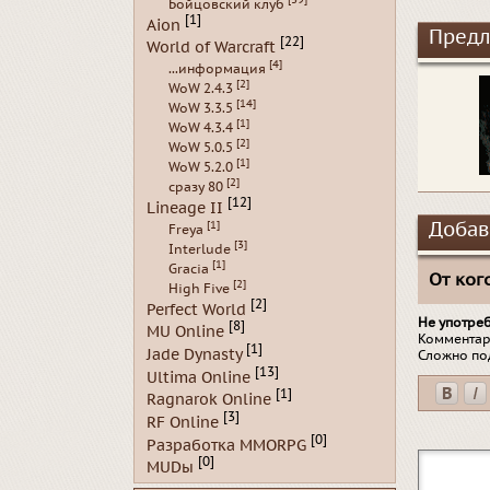
Бойцовский клуб
[1]
Aion
Предл
[22]
World of Warcraft
[4]
...информация
[2]
WoW 2.4.3
[14]
WoW 3.3.5
[1]
WoW 4.3.4
[2]
WoW 5.0.5
[1]
WoW 5.2.0
[2]
сразу 80
[12]
Lineage II
[1]
Добав
Freya
[3]
Interlude
[1]
Gracia
От кого
[2]
High Five
[2]
Perfect World
Не употре
[8]
MU Online
Комментар
[1]
Jade Dynasty
Сложно по
[13]
Ultima Online
[1]
Ragnarok Online
[3]
RF Online
[0]
Разработка MMORPG
[0]
MUDы