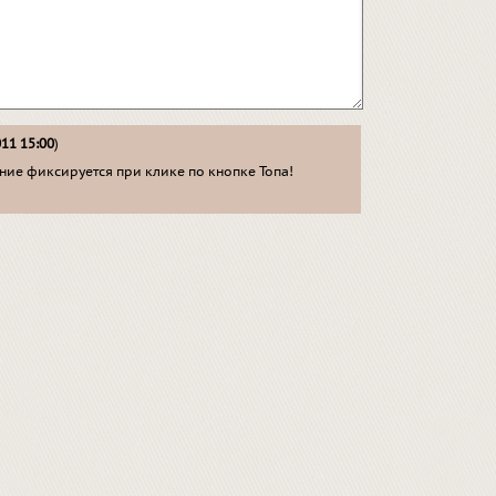
011 15:00
)
ие фиксируется при клике по кнопке Топа!