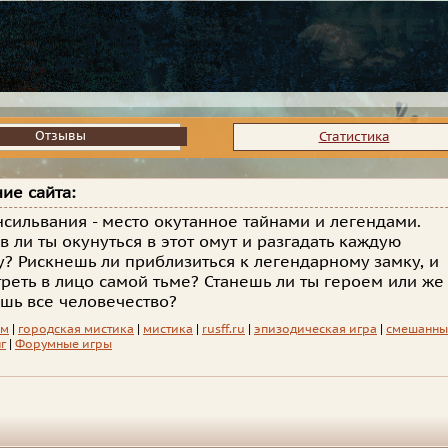
Отзывы
Отзывы
Статистика
ие сайта:
нсильвания - место окутанное тайнами и легендами.
ов ли ты окунуться в этот омут и разгадать каждую
у? Рискнешь ли приблизиться к легендарному замку, и
реть в лицо самой тьме? Станешь ли ты героем или же
шь все человечество?
зм
|
городская мистика
|
мистика
|
rusff.ru
|
эпизодическая игра
|
смешанн
г
|
Форумные игры