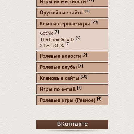
[12]
Игры на местности
[4]
Оружейные сайты
[29]
Компьютерные игры
[3]
Gothic
[6]
The Elder Scrolls
[2]
S.T.A.L.K.E.R.
[5]
Ролевые новости
[9]
Ролевые клубы
[10]
Клановые сайты
[2]
Игры по e-mail
[4]
Ролевые игры (Разное)
ВКонтакте