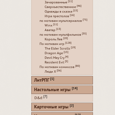
[11]
Зачарованные
[46]
Сверхъестественное
[15]
Однажды в сказке
[16]
Игра престолов
[75]
по мотивам мультсериалов
[11]
Winx
[13]
Аватар
[35]
по мотивам мультфильмов
[20]
Король Лев
[128]
По мотивам игр
[19]
The Elder Scrolls
[15]
Dragon Age
[4]
Devil May Cry
[5]
Resident Evil
[80]
По мотивам комиксов
[56]
Люди Х
[1]
ЛитРПГ
[14]
Настольные игры
[7]
D&d
[2]
Карточные игры