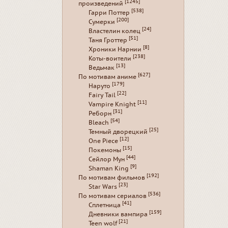
[1245]
произведений
[538]
Гарри Поттер
[200]
Сумерки
[24]
Властелин колец
[51]
Таня Гроттер
[8]
Хроники Нарнии
[238]
Коты-воители
[13]
Ведьмак
[627]
По мотивам аниме
[179]
Наруто
[22]
Fairy Tail
[11]
Vampire Knight
[31]
Реборн
[54]
Bleach
[25]
Темный дворецкий
[12]
One Piece
[15]
Покемоны
[44]
Сейлор Мун
[9]
Shaman King
[192]
По мотивам фильмов
[23]
Star Wars
[536]
По мотивам сериалов
[41]
Сплетница
[159]
Дневники вампира
[21]
Teen wolf