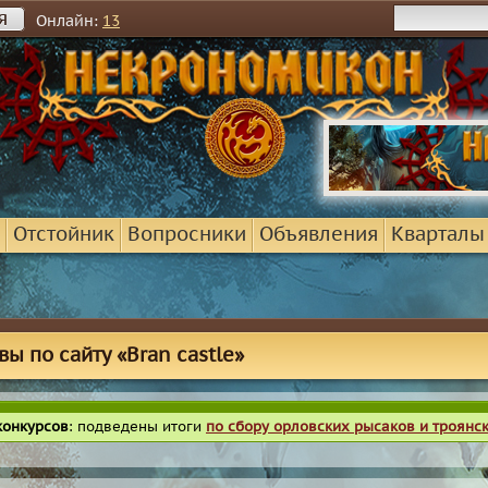
я
Онлайн:
13
Отстойник
Вопросники
Объявления
Кварталы
вы по сайту «Bran castle»
конкурсов
: подведены итоги
по сбору орловских рысаков и троянс