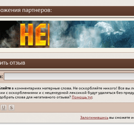
ожения партнеров:
ить отзыв
:
бляйте
в комментариях матерные слова. Не оскорбляйте никого! Все вы л
ии с оскорблениями и с нецензурной лексикой будут удаляться без пред
добрать слова для негативного отзыва?
Помощь тут
.
Залогинившись
вы сможете и