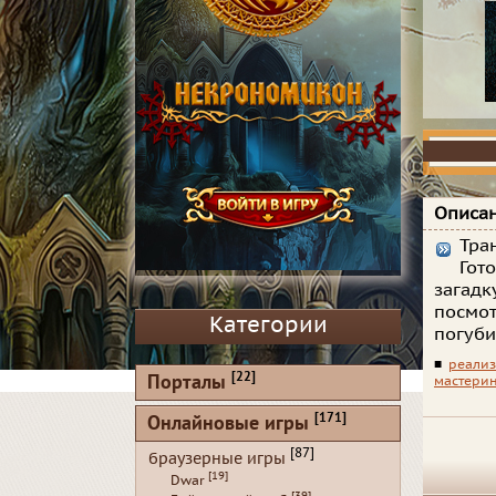
Описан
Тра
Гот
загадк
посмот
Категории
погуби
■
реали
[22]
Порталы
мастерин
[171]
Онлайновые игры
[87]
браузерные игры
[19]
Dwar
[39]