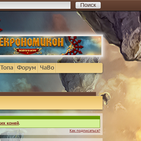
 Топа
Форум
ЧаВо
ких коней
.
Как подписаться?