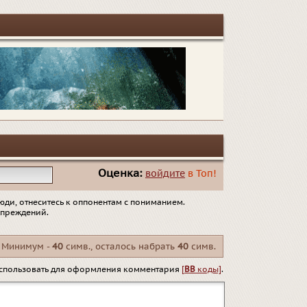
Оценка:
войдите
в Топ!
юди, отнеситесь к оппонентам с пониманием.
упреждений.
Минимум -
40
симв., осталось набрать
40
симв.
спользовать для оформления комментария
[
BB
коды]
.