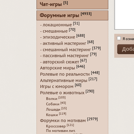
[5]
Чат-игры
[4933]
Форумные игры
[51]
- локационные
[70]
- смешанные
[688]
- эпизодические
Я озна
[68]
- активный мастеринг
[379]
- смешанный мастеринг
[79]
- пассивный мастеринг
[67]
- авторский сюжет
[646]
Авторские миры
[448]
Ролевые по реальности
[217]
Альтернативные миры
[60]
Игры с юмором
[290]
Ролевые о животных
[103]
Волки
[43]
Собаки
[15]
Лошади
[119]
Кошки
[2979]
Форумки по мотивам
[121]
Кроссовер
По мотивам лит.