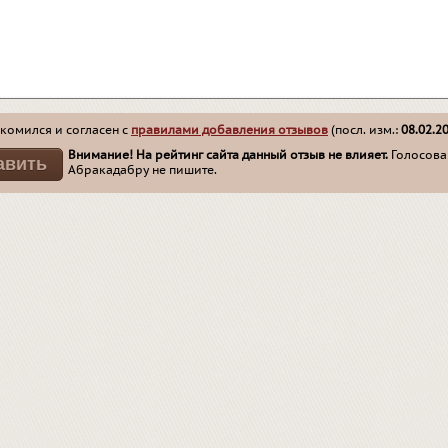
комился и согласен с
правилами добавления отзывов
(посл. изм.:
08.02.2
Внимание! На рейтинг сайта данный отзыв не влияет.
Голосован
Абракадабру не пишите.