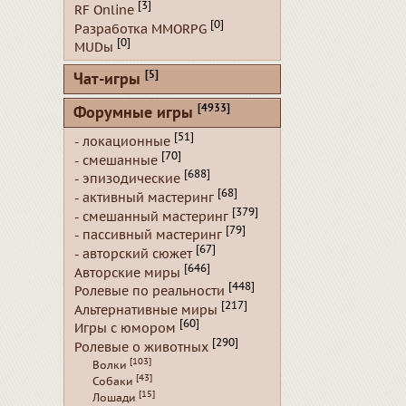
[3]
RF Online
[0]
Разработка MMORPG
[0]
MUDы
[5]
Чат-игры
[4933]
Форумные игры
[51]
- локационные
[70]
- смешанные
[688]
- эпизодические
[68]
- активный мастеринг
[379]
- смешанный мастеринг
[79]
- пассивный мастеринг
[67]
- авторский сюжет
[646]
Авторские миры
[448]
Ролевые по реальности
[217]
Альтернативные миры
[60]
Игры с юмором
[290]
Ролевые о животных
[103]
Волки
[43]
Собаки
[15]
Лошади