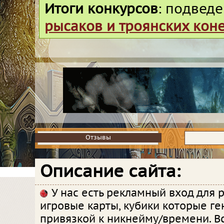
Итоги конкурсов
: подвед
рысаков и троянских кон
Отзывы
Отзывы
Описание сайта:
У нас есть рекламный вход для 
игровые карты, кубики которые ге
привязкой к никнейму/времени. В