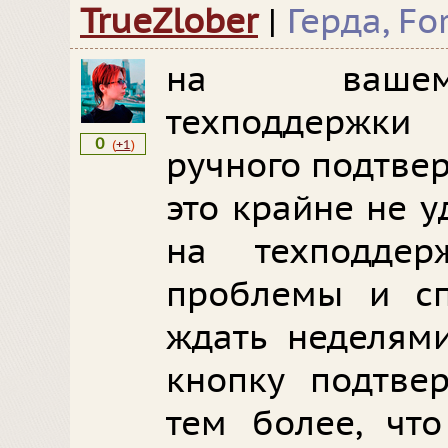
TrueZlober
|
Герда, Fo
на ваше
техподдержк
0
(
+1
)
ручного подтве
это крайне не 
на техподдер
проблемы и сп
ждать неделями
кнопку подтвер
тем более, что