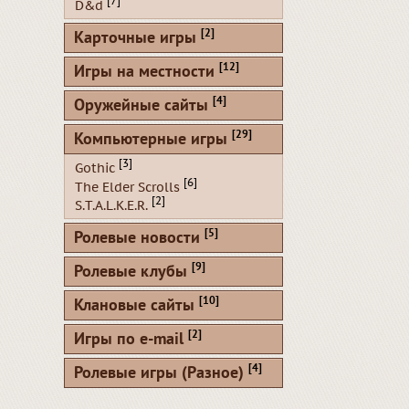
[7]
D&d
[2]
Карточные игры
[12]
Игры на местности
[4]
Оружейные сайты
[29]
Компьютерные игры
[3]
Gothic
[6]
The Elder Scrolls
[2]
S.T.A.L.K.E.R.
[5]
Ролевые новости
[9]
Ролевые клубы
[10]
Клановые сайты
[2]
Игры по e-mail
[4]
Ролевые игры (Разное)