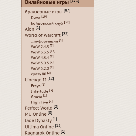
[171]
Онлайновые игры
[87]
браузерные игры
[19]
Dwar
[39]
Бойцовский клуб
[1]
Aion
[22]
World of Warcraft
[4]
...информация
[2]
WoW 2.4.3
[14]
WoW 3.3.5
[1]
WoW 4.3.4
[2]
WoW 5.0.5
[1]
WoW 5.2.0
[2]
сразу 80
[12]
Lineage II
[1]
Freya
[3]
Interlude
[1]
Gracia
[2]
High Five
[2]
Perfect World
[8]
MU Online
[1]
Jade Dynasty
[13]
Ultima Online
[1]
Ragnarok Online