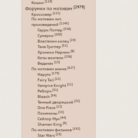
[119]
Кошки
[2979]
Форумки по мотивам
[121]
Кроссовер
По мотивам лит.
[1245]
произведений
[538]
Гарри Поттер
[200]
Сумерки
[24]
Властелин колец
[51]
Таня Гроттер
[8]
Хроники Нарнии
[238]
Коты-воители
[13]
Ведьмак
[627]
По мотивам аниме
[179]
Наруто
[22]
Fairy Tail
[11]
Vampire Knight
[31]
Реборн
[54]
Bleach
[25]
Темный дворецкий
[12]
One Piece
[15]
Покемоны
[44]
Сейлор Мун
[9]
Shaman King
[192]
По мотивам фильмов
[23]
Star Wars