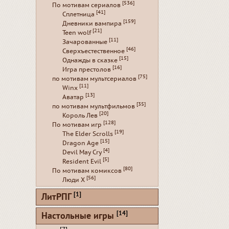
[536]
По мотивам сериалов
[41]
Сплетница
[159]
Дневники вампира
[21]
Teen wolf
[11]
Зачарованные
[46]
Сверхъестественное
[15]
Однажды в сказке
[16]
Игра престолов
[75]
по мотивам мультсериалов
[11]
Winx
[13]
Аватар
[35]
по мотивам мультфильмов
[20]
Король Лев
[128]
По мотивам игр
[19]
The Elder Scrolls
[15]
Dragon Age
[4]
Devil May Cry
[5]
Resident Evil
[80]
По мотивам комиксов
[56]
Люди Х
[1]
ЛитРПГ
[14]
Настольные игры