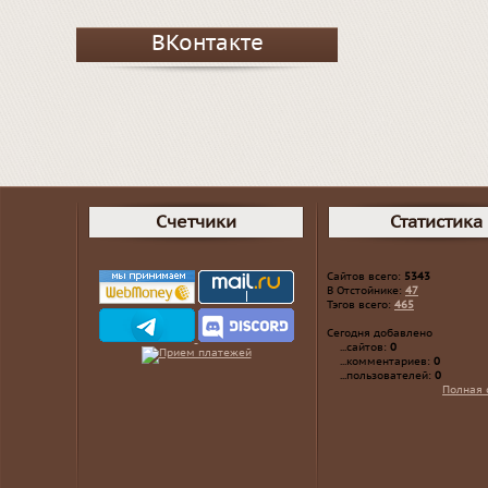
ВКонтакте
Счетчики
Статистика
Сайтов всего:
5343
В Отстойнике:
47
Тэгов всего:
465
Сегодня добавлено
...сайтов:
0
...комментариев:
0
...пользователей:
0
Полная 