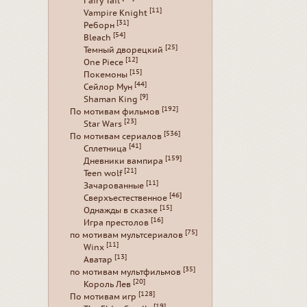
Fairy Tail
[11]
Vampire Knight
[31]
Реборн
[54]
Bleach
[25]
Темный дворецкий
[12]
One Piece
[15]
Покемоны
[44]
Сейлор Мун
[9]
Shaman King
[192]
По мотивам фильмов
[23]
Star Wars
[536]
По мотивам сериалов
[41]
Сплетница
[159]
Дневники вампира
[21]
Teen wolf
[11]
Зачарованные
[46]
Сверхъестественное
[15]
Однажды в сказке
[16]
Игра престолов
[75]
по мотивам мультсериалов
[11]
Winx
[13]
Аватар
[35]
по мотивам мультфильмов
[20]
Король Лев
[128]
По мотивам игр
[19]