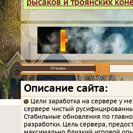
рысаков и троянских кон
Отзывы
Отзывы
Описание сайта:
Цели заработка на сервере у мен
сервере чистый русифицированны
Стабильные обновления по главно
разработки. Цель сервера, предос
максимально близкий игровой опы