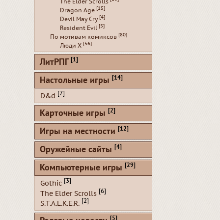
The Elder Scrolls
[15]
Dragon Age
[4]
Devil May Cry
[5]
Resident Evil
[80]
По мотивам комиксов
[56]
Люди Х
[1]
ЛитРПГ
[14]
Настольные игры
[7]
D&d
[2]
Карточные игры
[12]
Игры на местности
[4]
Оружейные сайты
[29]
Компьютерные игры
[3]
Gothic
[6]
The Elder Scrolls
[2]
S.T.A.L.K.E.R.
[5]