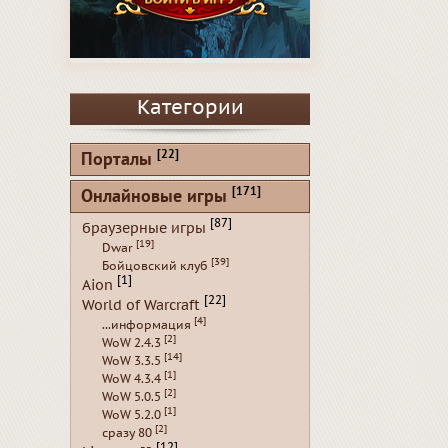
Категории
[22]
Порталы
[171]
Онлайновые игры
[87]
браузерные игры
[19]
Dwar
[39]
Бойцовский клуб
[1]
Aion
[22]
World of Warcraft
[4]
...информация
[2]
WoW 2.4.3
[14]
WoW 3.3.5
[1]
WoW 4.3.4
[2]
WoW 5.0.5
[1]
WoW 5.2.0
[2]
сразу 80
[12]