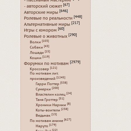
- пассивный мастеринг
[67]
- авторский сюжет
[646]
Авторские миры
[448]
Ролевые по реальности
[217]
Альтернативные миры
[60]
Игры с юмором
[290]
Ролевые о животных
[103]
Волки
[43]
Собаки
[15]
Лошади
[119]
Кошки
[2979]
Форумки по мотивам
[121]
Кроссовер
По мотивам лит.
[1245]
произведений
[538]
Гарри Поттер
[200]
Сумерки
[24]
Властелин колец
[51]
Таня Гроттер
[8]
Хроники Нарнии
[238]
Коты-воители
[13]
Ведьмак
[627]
По мотивам аниме
[179]
Наруто
[22]