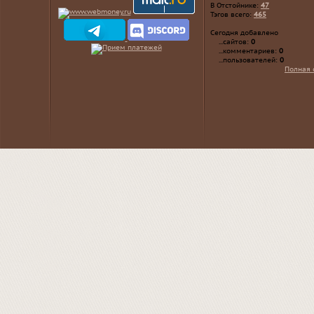
В Отстойнике:
47
Тэгов всего:
465
Сегодня добавлено
...сайтов:
0
...комментариев:
0
...пользователей:
0
Полная 