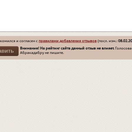
комился и согласен с
правилами добавления отзывов
(посл. изм.:
08.02.2
Внимание! На рейтинг сайта данный отзыв не влияет.
Голосован
Абракадабру не пишите.