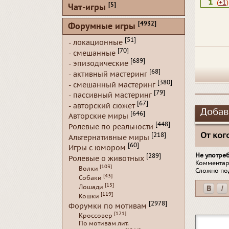
1
(
+1
)
[5]
Чат-игры
[4932]
Форумные игры
[51]
- локационные
[70]
- смешанные
[689]
- эпизодические
[68]
- активный мастеринг
[380]
- смешанный мастеринг
[79]
- пассивный мастеринг
[67]
- авторский сюжет
Добав
[646]
Авторские миры
[448]
Ролевые по реальности
От кого
[218]
Альтернативные миры
[60]
Игры с юмором
Не употре
[289]
Ролевые о животных
Комментар
[103]
Волки
Сложно по
[43]
Собаки
[15]
Лошади
[119]
Кошки
[2978]
Форумки по мотивам
[121]
Кроссовер
По мотивам лит.