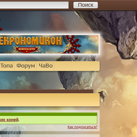
 Топа
Форум
ЧаВо
ких коней
.
Как подписаться?