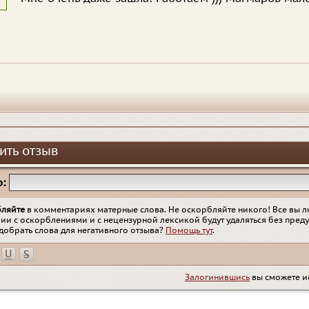
ить отзыв
:
бляйте
в комментариях матерные слова. Не оскорбляйте никого! Все вы л
ии с оскорблениями и с нецензурной лексикой будут удаляться без пред
добрать слова для негативного отзыва?
Помощь тут
.
Залогинившись
вы сможете и