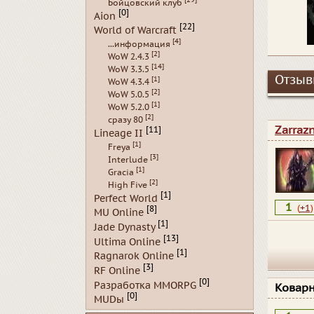
Бойцовский клуб
[0]
Aion
[22]
World of Warcraft
[4]
...информация
[2]
WoW 2.4.3
[14]
WoW 3.3.5
Отзывы
[1]
WoW 4.3.4
[2]
WoW 5.0.5
[1]
WoW 5.2.0
[2]
сразу 80
Zarraz
[11]
Lineage II
[1]
Freya
[3]
Interlude
[1]
Gracia
[2]
High Five
[1]
Perfect World
1
(
+1
)
[8]
MU Online
[1]
Jade Dynasty
[13]
Ultima Online
[1]
Ragnarok Online
[3]
RF Online
[0]
Разработка MMORPG
Ковар
[0]
MUDы