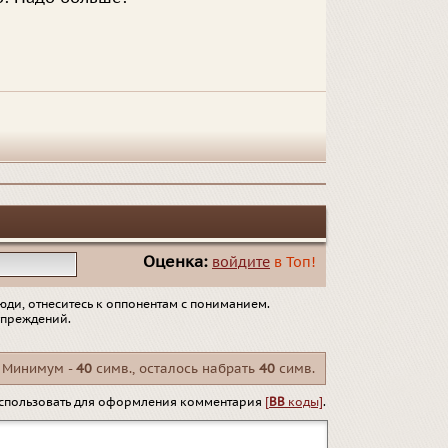
Оценка:
войдите
в Топ!
юди, отнеситесь к оппонентам с пониманием.
упреждений.
Минимум -
40
симв., осталось набрать
40
симв.
спользовать для оформления комментария
[
BB
коды]
.