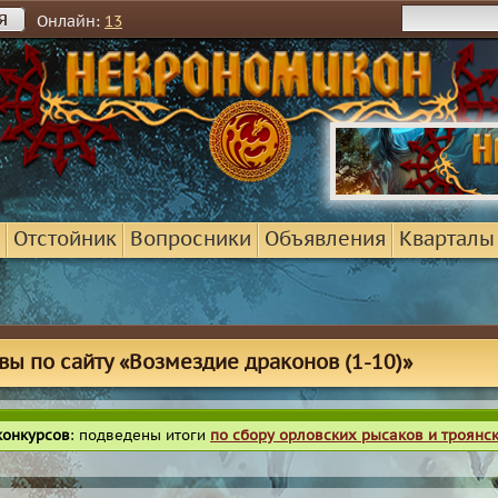
я
Онлайн:
13
Отстойник
Вопросники
Объявления
Кварталы
вы по сайту «Возмездие драконов (1-10)»
конкурсов
: подведены итоги
по сбору орловских рысаков и троянс