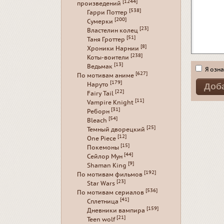
[1244]
произведений
[538]
Гарри Поттер
[200]
Сумерки
[23]
Властелин колец
[51]
Таня Гроттер
[8]
Хроники Нарнии
[238]
Коты-воители
[13]
Ведьмак
Я озна
[627]
По мотивам аниме
[179]
Наруто
[22]
Fairy Tail
[11]
Vampire Knight
[31]
Реборн
[54]
Bleach
[25]
Темный дворецкий
[12]
One Piece
[15]
Покемоны
[44]
Сейлор Мун
[9]
Shaman King
[192]
По мотивам фильмов
[23]
Star Wars
[536]
По мотивам сериалов
[41]
Сплетница
[159]
Дневники вампира
[21]
Teen wolf