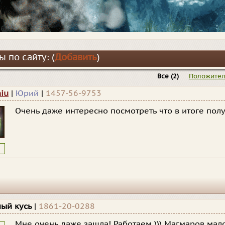
 по сайту: (
Добавить
)
Все
(2)
Положите
niu
|
Юрий
|
1457-56-9753
Очень даже интересно посмотреть что в итоге получ
ный кусь
|
1861-20-0288
Мне очень даже зашла! Работаем ))) Магмаров мал