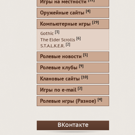
[12]
Игры на местности
[4]
Оружейные сайты
[29]
Компьютерные игры
[3]
Gothic
[6]
The Elder Scrolls
[2]
S.T.A.L.K.E.R.
[5]
Ролевые новости
[9]
Ролевые клубы
[10]
Клановые сайты
[2]
Игры по e-mail
[4]
Ролевые игры (Разное)
ВКонтакте