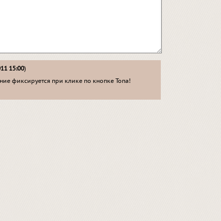
011 15:00
)
ие фиксируется при клике по кнопке Топа!