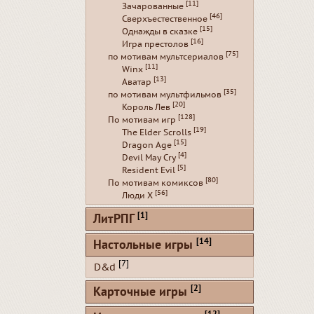
[11]
Зачарованные
[46]
Сверхъестественное
[15]
Однажды в сказке
[16]
Игра престолов
[75]
по мотивам мультсериалов
[11]
Winx
[13]
Аватар
[35]
по мотивам мультфильмов
[20]
Король Лев
[128]
По мотивам игр
[19]
The Elder Scrolls
[15]
Dragon Age
[4]
Devil May Cry
[5]
Resident Evil
[80]
По мотивам комиксов
[56]
Люди Х
[1]
ЛитРПГ
[14]
Настольные игры
[7]
D&d
[2]
Карточные игры