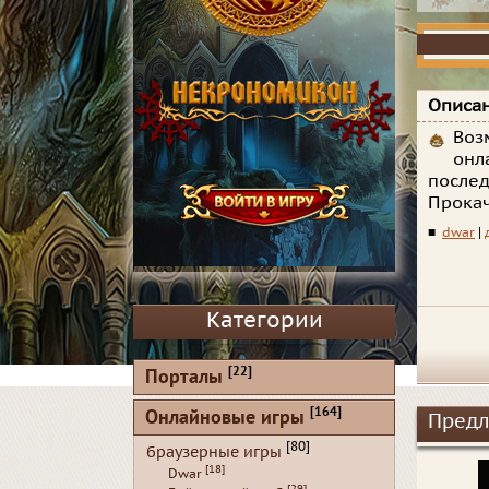
Описан
Воз
онл
послед
Прокач
■
dwar
|
Категории
[22]
Порталы
[164]
Онлайновые игры
Предл
[80]
браузерные игры
[18]
Dwar
[29]