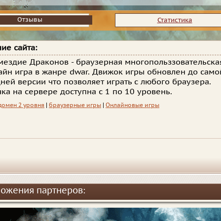
Отзывы
Отзывы
Статистика
ие сайта:
мездие Драконов - браузерная многопольззовательска
айн игра в жанре dwar. Движок игры обновлен до само
ней версии что позволяет играть с любого браузера.
ка на сервере доступна с 1 по 10 уровень.
домен 2 уровня
|
браузерные игры
|
Онлайновые игры
ожения партнеров: