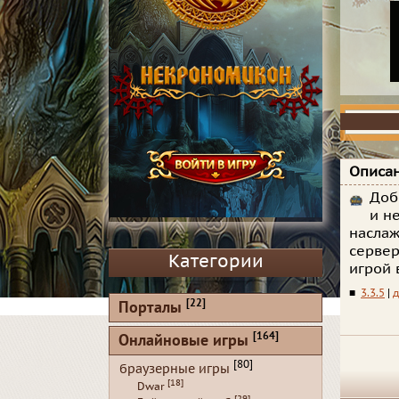
Описан
Доб
и н
наслаж
сервер
Категории
игрой 
■
3.3.5
|
д
[22]
Порталы
[164]
Онлайновые игры
[80]
браузерные игры
[18]
Dwar
[29]