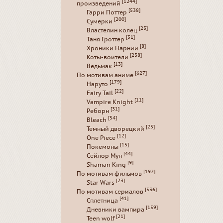
[1244]
произведений
[538]
Гарри Поттер
[200]
Сумерки
[23]
Властелин колец
[51]
Таня Гроттер
[8]
Хроники Нарнии
[238]
Коты-воители
[13]
Ведьмак
[627]
По мотивам аниме
[179]
Наруто
[22]
Fairy Tail
[11]
Vampire Knight
[31]
Реборн
[54]
Bleach
[25]
Темный дворецкий
[12]
One Piece
[15]
Покемоны
[44]
Сейлор Мун
[9]
Shaman King
[192]
По мотивам фильмов
[23]
Star Wars
[536]
По мотивам сериалов
[41]
Сплетница
[159]
Дневники вампира
[21]
Teen wolf