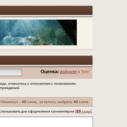
Оценка:
войдите
в Топ!
юди, отнеситесь к оппонентам с пониманием.
упреждений.
Минимум -
40
симв., осталось набрать
40
симв.
спользовать для оформления комментария
[
BB
коды]
.