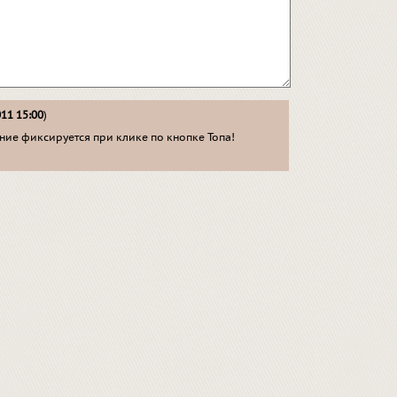
011 15:00
)
ие фиксируется при клике по кнопке Топа!