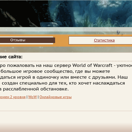
Отзывы
Отзывы
Статистика
ие сайта:
ро пожаловать на наш сервер World of Warcraft - уютно
ебольшое игровое сообщество, где вы можете
даться игрой в одиночку или вместе с друзьями. Наш
 создан специально для тех, кто хочет наслаждаться
в расслабленной обстановке.
омен 2 уровня
|
WoW
|
Онлайновые игры