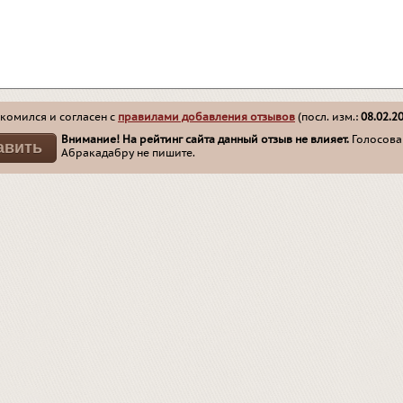
комился и согласен с
правилами добавления отзывов
(посл. изм.:
08.02.2
Внимание! На рейтинг сайта данный отзыв не влияет.
Голосован
Абракадабру не пишите.