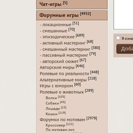
[5]
Чат-игры
[4932]
Форумные игры
[51]
- локационные
[70]
- смешанные
[689]
- эпизодические
Я озна
[68]
- активный мастеринг
[380]
- смешанный мастеринг
[79]
- пассивный мастеринг
[67]
- авторский сюжет
[646]
Авторские миры
[448]
Ролевые по реальности
[218]
Альтернативные миры
[60]
Игры с юмором
[289]
Ролевые о животных
[103]
Волки
[43]
Собаки
[15]
Лошади
[119]
Кошки
[2978]
Форумки по мотивам
[121]
Кроссовер
По мотивам лит.