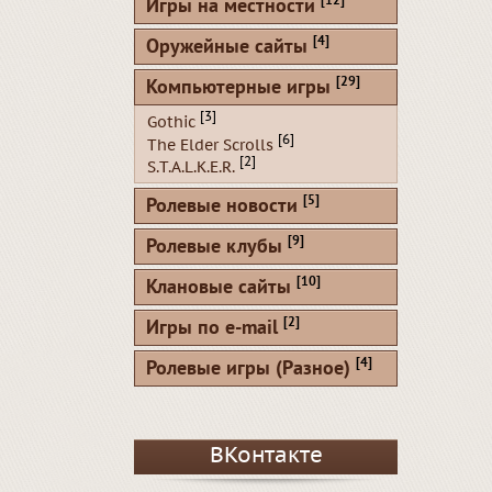
[12]
Игры на местности
[4]
Оружейные сайты
[29]
Компьютерные игры
[3]
Gothic
[6]
The Elder Scrolls
[2]
S.T.A.L.K.E.R.
[5]
Ролевые новости
[9]
Ролевые клубы
[10]
Клановые сайты
[2]
Игры по e-mail
[4]
Ролевые игры (Разное)
ВКонтакте