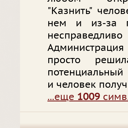
"Казнить" чело
нем и из-за п
несправедли
Администраци
просто реши
потенциальный 
и человек получ
...еще
1009
симв