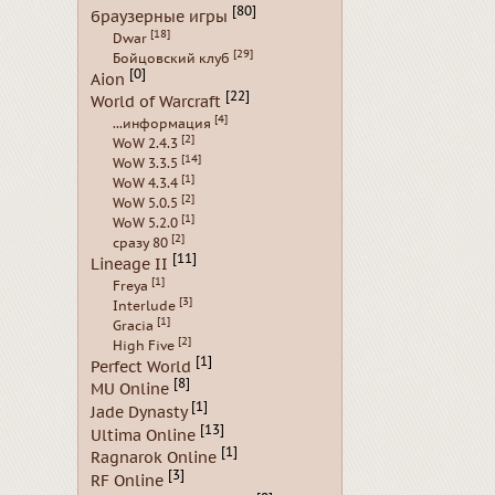
[80]
браузерные игры
[18]
Dwar
[29]
Бойцовский клуб
[0]
Aion
[22]
World of Warcraft
[4]
...информация
[2]
WoW 2.4.3
[14]
WoW 3.3.5
[1]
WoW 4.3.4
[2]
WoW 5.0.5
[1]
WoW 5.2.0
[2]
сразу 80
[11]
Lineage II
[1]
Freya
[3]
Interlude
[1]
Gracia
[2]
High Five
[1]
Perfect World
[8]
MU Online
[1]
Jade Dynasty
[13]
Ultima Online
[1]
Ragnarok Online
[3]
RF Online