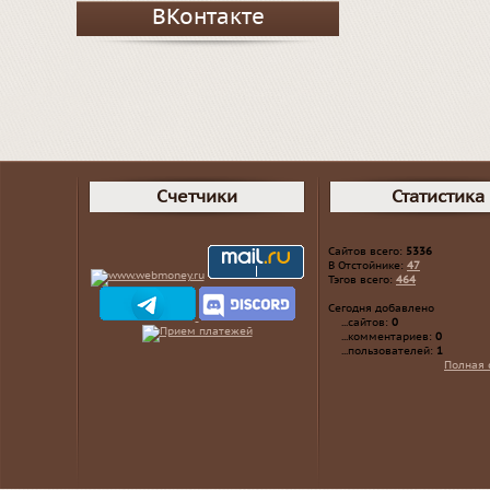
ВКонтакте
Счетчики
Статистика
Сайтов всего:
5336
В Отстойнике:
47
Тэгов всего:
464
Сегодня добавлено
...сайтов:
0
...комментариев:
0
...пользователей:
1
Полная 