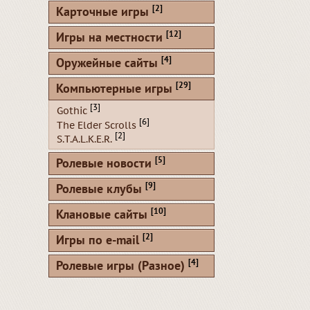
[2]
Карточные игры
[12]
Игры на местности
[4]
Оружейные сайты
[29]
Компьютерные игры
[3]
Gothic
[6]
The Elder Scrolls
[2]
S.T.A.L.K.E.R.
[5]
Ролевые новости
[9]
Ролевые клубы
[10]
Клановые сайты
[2]
Игры по e-mail
[4]
Ролевые игры (Разное)