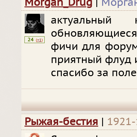
Morgan_Drug
|
Морга
актуальный к
обновляющиес
24
(
+1
)
фичи для форум
приятный флуд 
спасибо за поле
Рыжая-бестия
|
1921-