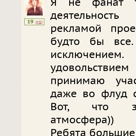
Я не фанат 
деятельност
19
(
+1
)
рекламой прое
будто бы все
исключени
удовольстви
принимаю учас
даже во флуд с
Вот, что зн
атмосфера))
Ребята большие