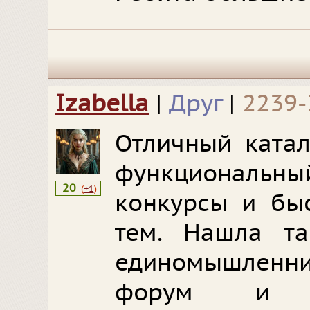
Izabella
|
Друг
|
2239-
Отличный катал
функциональный
20
(
+1
)
конкурсы и бы
тем. Нашла т
единомышлен
форум и в