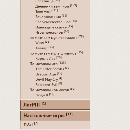
[41]
Сплетница
[159]
Дневники вампира
[21]
Teen wolf
[11]
Зачарованные
[46]
Сверхъестественное
[15]
Однажды в сказке
[16]
Игра престолов
[75]
по мотивам мультсериалов
[11]
Winx
[13]
Аватар
[35]
по мотивам мультфильмов
[20]
Король Лев
[128]
По мотивам игр
[19]
The Elder Scrolls
[15]
Dragon Age
[4]
Devil May Cry
[5]
Resident Evil
[80]
По мотивам комиксов
[56]
Люди Х
[1]
ЛитРПГ
[14]
Настольные игры
[7]
D&d