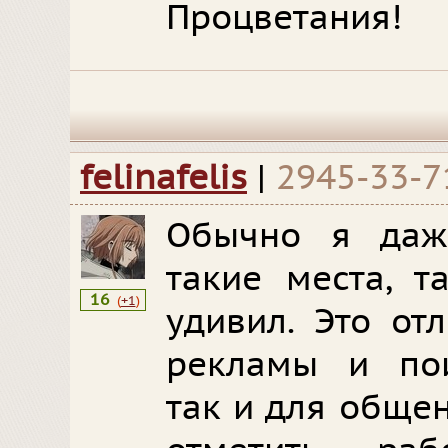
Процветания!
felinafelis
|
2945-33-7
Обычно я даж
такие места, т
16
(
+1
)
удивил. Это от
рекламы и пои
так и для обще