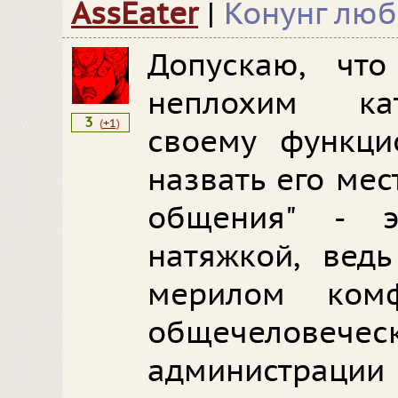
AssEater
|
Конунг лю
Допускаю, чт
неплохим ка
3
(
+1
)
своему функци
назвать его ме
общения" - 
натяжкой, вед
мерилом ком
общечеловеческ
администрации