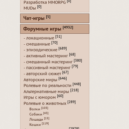
[0]
Разработка MMORPG
[0]
MUDы
[5]
Чат-игры
[4932]
Форумные игры
[51]
- локационные
[70]
- смешанные
[689]
- эпизодические
[68]
- активный мастеринг
[380]
- смешанный мастеринг
[79]
- пассивный мастеринг
[67]
- авторский сюжет
[646]
Авторские миры
[448]
Ролевые по реальности
[218]
Альтернативные миры
[60]
Игры с юмором
[289]
Ролевые о животных
[103]
Волки
[43]
Собаки
[15]
Лошади
[119]
Кошки
[2978]