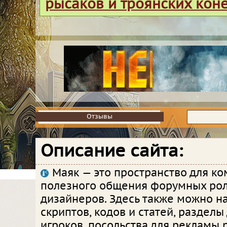
рысаков и троянских кон
Отзывы
Отзывы
Описание сайта:
Маяк — это пространство для к
полезного общения форумных рол
дизайнеров. Здесь также можно на
скриптов, кодов и статей, разделы
игроков, посольства для рекламы 