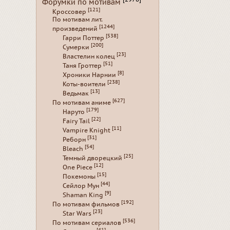
Форумки по мотивам
[121]
Кроссовер
По мотивам лит.
[1244]
произведений
[538]
Гарри Поттер
[200]
Сумерки
[23]
Властелин колец
[51]
Таня Гроттер
[8]
Хроники Нарнии
[238]
Коты-воители
[13]
Ведьмак
[627]
По мотивам аниме
[179]
Наруто
[22]
Fairy Tail
[11]
Vampire Knight
[31]
Реборн
[54]
Bleach
[25]
Темный дворецкий
[12]
One Piece
[15]
Покемоны
[44]
Сейлор Мун
[9]
Shaman King
[192]
По мотивам фильмов
[23]
Star Wars
[536]
По мотивам сериалов