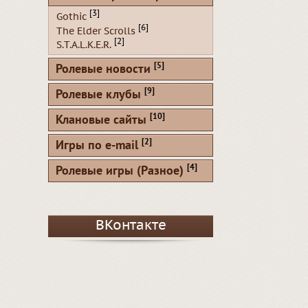
[3]
Gothic
[6]
The Elder Scrolls
[2]
S.T.A.L.K.E.R.
[5]
Ролевые новости
[9]
Ролевые клубы
[10]
Клановые сайты
[2]
Игры по e-mail
[4]
Ролевые игры (Разное)
ВКонтакте