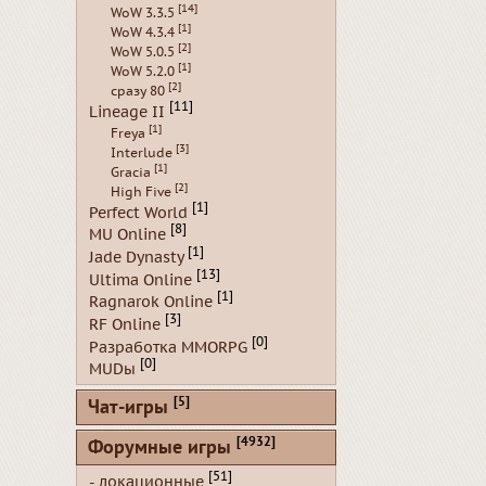
[14]
WoW 3.3.5
[1]
WoW 4.3.4
[2]
WoW 5.0.5
[1]
WoW 5.2.0
[2]
сразу 80
[11]
Lineage II
[1]
Freya
[3]
Interlude
[1]
Gracia
[2]
High Five
[1]
Perfect World
[8]
MU Online
[1]
Jade Dynasty
[13]
Ultima Online
[1]
Ragnarok Online
[3]
RF Online
[0]
Разработка MMORPG
[0]
MUDы
[5]
Чат-игры
[4932]
Форумные игры
[51]
- локационные