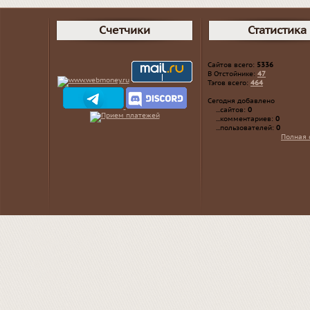
Счетчики
Статистика
Сайтов всего:
5336
В Отстойнике:
47
Тэгов всего:
464
Сегодня добавлено
...сайтов:
0
...комментариев:
0
...пользователей:
0
Полная 