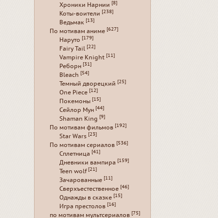
[8]
Хроники Нарнии
[238]
Коты-воители
[13]
Ведьмак
[627]
По мотивам аниме
[179]
Наруто
[22]
Fairy Tail
[11]
Vampire Knight
[31]
Реборн
[54]
Bleach
[25]
Темный дворецкий
[12]
One Piece
[15]
Покемоны
[44]
Сейлор Мун
[9]
Shaman King
[192]
По мотивам фильмов
[23]
Star Wars
[536]
По мотивам сериалов
[41]
Сплетница
[159]
Дневники вампира
[21]
Teen wolf
[11]
Зачарованные
[46]
Сверхъестественное
[15]
Однажды в сказке
[16]
Игра престолов
[75]
по мотивам мультсериалов