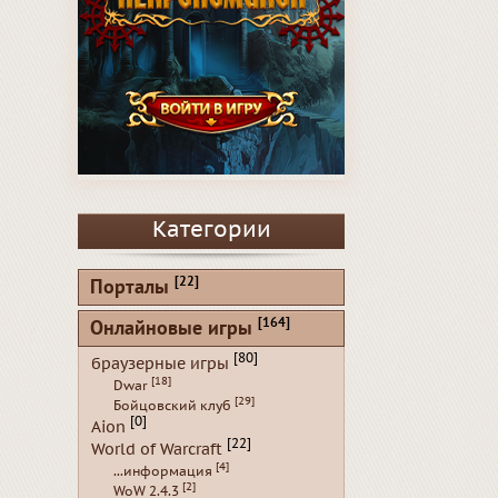
Категории
[22]
Порталы
[164]
Онлайновые игры
[80]
браузерные игры
[18]
Dwar
[29]
Бойцовский клуб
[0]
Aion
[22]
World of Warcraft
[4]
...информация
[2]
WoW 2.4.3