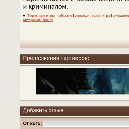
и криминалом.
■
Форумные игры
|
rolka.me
|
эпизодическая игра
|
смешанн
авторский сюжет
Предложения партнеров:
Добавить отзыв
От кого: