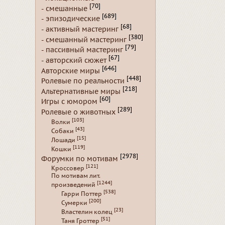
[70]
- смешанные
[689]
- эпизодические
[68]
- активный мастеринг
[380]
- смешанный мастеринг
[79]
- пассивный мастеринг
[67]
- авторский сюжет
[646]
Авторские миры
[448]
Ролевые по реальности
[218]
Альтернативные миры
[60]
Игры с юмором
[289]
Ролевые о животных
[103]
Волки
[43]
Собаки
[15]
Лошади
[119]
Кошки
[2978]
Форумки по мотивам
[121]
Кроссовер
По мотивам лит.
[1244]
произведений
[538]
Гарри Поттер
[200]
Сумерки
[23]
Властелин колец
[51]
Таня Гроттер