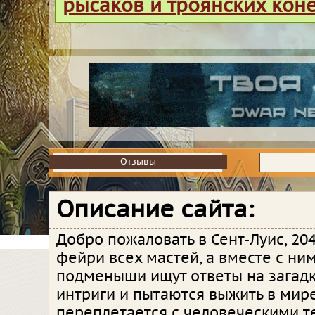
рысаков и троянских кон
Отзывы
Отзывы
Описание сайта:
Добро пожаловать в Сент-Луис, 204
фейри всех мастей, а вместе с ни
подменыши ищут ответы на загадк
интриги и пытаются выжить в мире
переплетается с человеческими 