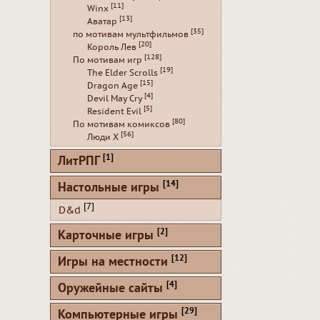
[11]
Winx
[13]
Аватар
[35]
по мотивам мультфильмов
[20]
Король Лев
[128]
По мотивам игр
[19]
The Elder Scrolls
[15]
Dragon Age
[4]
Devil May Cry
[5]
Resident Evil
[80]
По мотивам комиксов
[56]
Люди Х
[1]
ЛитРПГ
[14]
Настольные игры
[7]
D&d
[2]
Карточные игры
[12]
Игры на местности
[4]
Оружейные сайты
[29]
Компьютерные игры