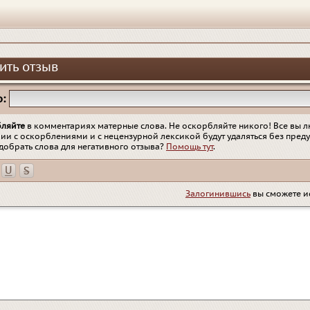
ить отзыв
:
бляйте
в комментариях матерные слова. Не оскорбляйте никого! Все вы л
ии с оскорблениями и с нецензурной лексикой будут удаляться без пред
добрать слова для негативного отзыва?
Помощь тут
.
Залогинившись
вы сможете и