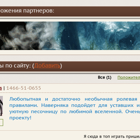
ожения партнеров:
 по сайту: (
Добавить
)
Все
(1)
Положите
s
|
1466-51-0655
Любопытная и достаточно необычная ролевая
правилами. Наверняка подойдет для уставших и
уютную песочницу по любимой вселенной. Очень
проекту!
Я сюда в топ играть пришел