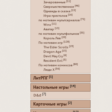
[11]
Зачарованные
[46]
Сверхъестественное
[15]
Однажды в сказке
[16]
Игра престолов
[75]
по мотивам мультсериалов
[11]
Winx
[13]
Аватар
[35]
по мотивам мультфильмов
[20]
Король Лев
[128]
По мотивам игр
[19]
The Elder Scrolls
[15]
Dragon Age
[4]
Devil May Cry
[5]
Resident Evil
[80]
По мотивам комиксов
[56]
Люди Х
[1]
ЛитРПГ
[14]
Настольные игры
[7]
D&d
[2]
Карточные игры