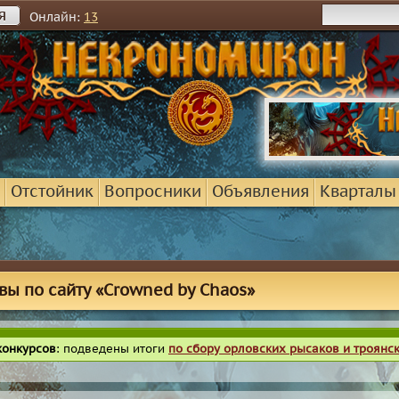
я
Онлайн:
13
Отстойник
Вопросники
Объявления
Кварталы
вы по сайту «Crowned by Chaos»
конкурсов
: подведены итоги
по сбору орловских рысаков и троянс