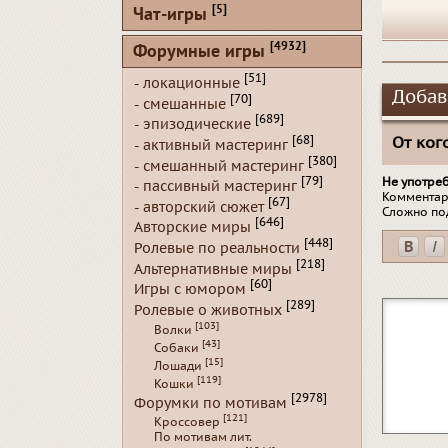
[5]
Чат-игры
[4932]
Форумные игры
[51]
- локационные
Добав
[70]
- смешанные
[689]
- эпизодические
От кого
[68]
- активный мастеринг
[380]
- смешанный мастеринг
Не употре
[79]
- пассивный мастеринг
Комментар
[67]
- авторский сюжет
Сложно по
[646]
Авторские миры
[448]
Ролевые по реальности
[218]
Альтернативные миры
[60]
Игры с юмором
[289]
Ролевые о животных
[103]
Волки
[43]
Собаки
[15]
Лошади
[119]
Кошки
[2978]
Форумки по мотивам
[121]
Кроссовер
По мотивам лит.