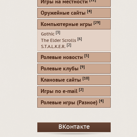
[12]
Игры на местности
[4]
Оружейные сайты
[29]
Компьютерные игры
[3]
Gothic
[6]
The Elder Scrolls
[2]
S.T.A.L.K.E.R.
[5]
Ролевые новости
[9]
Ролевые клубы
[10]
Клановые сайты
[2]
Игры по e-mail
[4]
Ролевые игры (Разное)
ВКонтакте