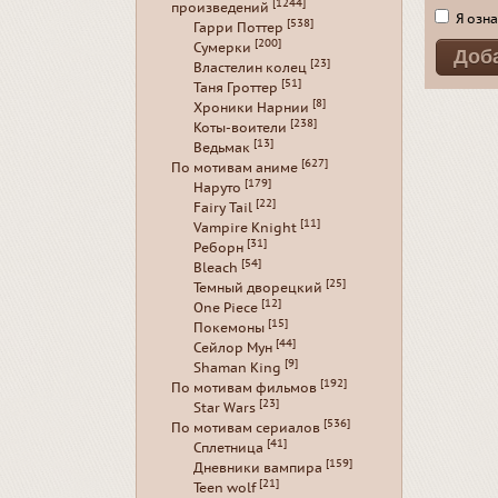
[1244]
произведений
Я озна
[538]
Гарри Поттер
[200]
Сумерки
[23]
Властелин колец
[51]
Таня Гроттер
[8]
Хроники Нарнии
[238]
Коты-воители
[13]
Ведьмак
[627]
По мотивам аниме
[179]
Наруто
[22]
Fairy Tail
[11]
Vampire Knight
[31]
Реборн
[54]
Bleach
[25]
Темный дворецкий
[12]
One Piece
[15]
Покемоны
[44]
Сейлор Мун
[9]
Shaman King
[192]
По мотивам фильмов
[23]
Star Wars
[536]
По мотивам сериалов
[41]
Сплетница
[159]
Дневники вампира
[21]
Teen wolf