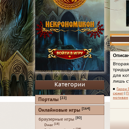
Описан
Вторая
тридца
для ко
лишь с
Категории
■
Гарри 
сюжет
|
П
мотивам
[22]
Порталы
[164]
Онлайновые игры
[80]
браузерные игры
[18]
Dwar
[29]