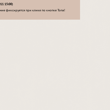
011 15:00
)
ие фиксируется при клике по кнопке Топа!