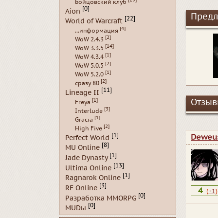
Бойцовский клуб
[0]
Aion
Предл
[22]
World of Warcraft
[4]
...информация
[2]
WoW 2.4.3
[14]
WoW 3.3.5
[1]
WoW 4.3.4
[2]
WoW 5.0.5
[1]
WoW 5.2.0
[2]
сразу 80
[11]
Lineage II
[1]
Отзывы
Freya
[3]
Interlude
[1]
Gracia
[2]
High Five
[1]
Deweu
Perfect World
[8]
MU Online
[1]
Jade Dynasty
[13]
Ultima Online
[1]
Ragnarok Online
[3]
RF Online
4
(
+1
)
[0]
Разработка MMORPG
[0]
MUDы