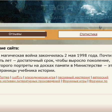
Отзывы
Отзывы
Статистика
ие сайта:
 магическая война закончилась 2 мая 1998 года. Почти
ть лет — достаточный срок, чтобы выросло поколение,
торого портреты на досках памяти в Министерстве — э
траницы учебника истории.
Поттер
|
rusff.ru
|
эпизодическая игра
|
пассивный мастеринг
|
авторский
о мотивам литературных произведений
|
Форумные игры
|
Форумки по