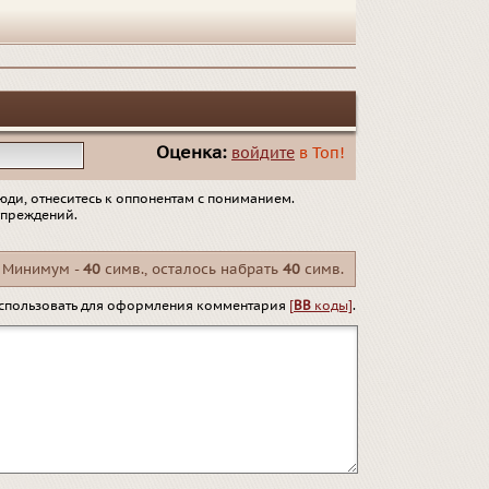
Оценка:
войдите
в Топ!
юди, отнеситесь к оппонентам с пониманием.
упреждений.
Минимум -
40
симв., осталось набрать
40
симв.
спользовать для оформления комментария
[
BB
коды]
.