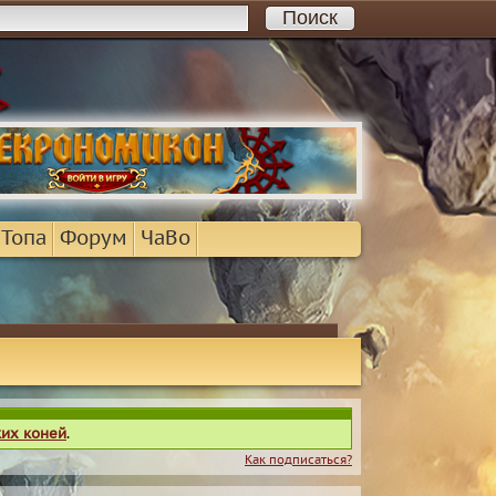
 Топа
Форум
ЧаВо
ких коней
.
Как подписаться?