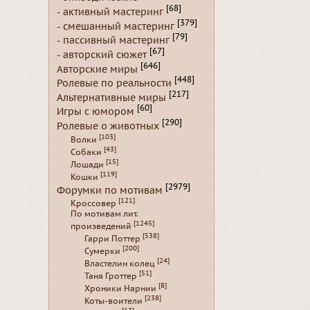
[68]
- активный мастеринг
[379]
- смешанный мастеринг
[79]
- пассивный мастеринг
[67]
- авторский сюжет
[646]
Авторские миры
[448]
Ролевые по реальности
[217]
Альтернативные миры
[60]
Игры с юмором
[290]
Ролевые о животных
[103]
Волки
[43]
Собаки
[15]
Лошади
[119]
Кошки
[2979]
Форумки по мотивам
[121]
Кроссовер
По мотивам лит.
[1245]
произведений
[538]
Гарри Поттер
[200]
Сумерки
[24]
Властелин колец
[51]
Таня Гроттер
[8]
Хроники Нарнии
[238]
Коты-воители