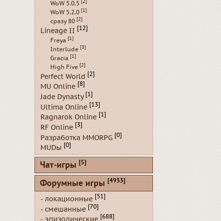
[2]
WoW 5.0.5
[1]
WoW 5.2.0
[2]
сразу 80
[12]
Lineage II
[1]
Freya
[3]
Interlude
[1]
Gracia
[2]
High Five
[2]
Perfect World
[8]
MU Online
[1]
Jade Dynasty
[13]
Ultima Online
[1]
Ragnarok Online
[3]
RF Online
[0]
Разработка MMORPG
[0]
MUDы
[5]
Чат-игры
[4933]
Форумные игры
[51]
- локационные
[70]
- смешанные
[688]
- эпизодические