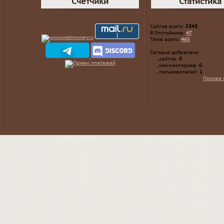
Счетчики
Статистика
Сайтов всего:
5343
В Отстойнике:
47
Тэгов всего:
465
Сегодня добавлено
...сайтов:
0
...комментариев:
0
...пользователей:
1
Полная 