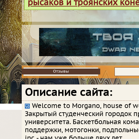
рысаков и троянских кон
Отзывы
Отзывы
Описание сайта:
Welcome to Morgano, house of wo
Закрытый студенческий городок 
университета. Баскетбольная кома
поддержки, мотогонки, подпольны
inc - нам уже больше двух лет.