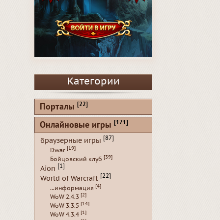
Категории
[22]
Порталы
[171]
Онлайновые игры
[87]
браузерные игры
[19]
Dwar
[39]
Бойцовский клуб
[1]
Aion
[22]
World of Warcraft
[4]
...информация
[2]
WoW 2.4.3
[14]
WoW 3.3.5
[1]
WoW 4.3.4