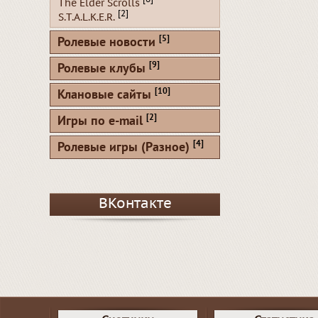
The Elder Scrolls
[2]
S.T.A.L.K.E.R.
[5]
Ролевые новости
[9]
Ролевые клубы
[10]
Клановые сайты
[2]
Игры по e-mail
[4]
Ролевые игры (Разное)
ВКонтакте