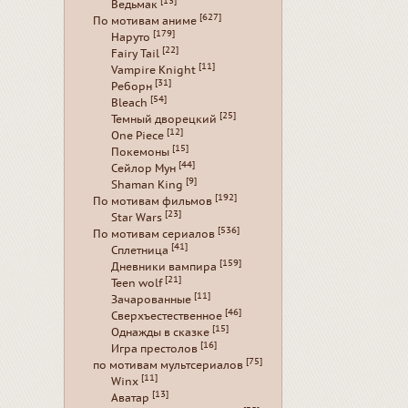
[13]
Ведьмак
[627]
По мотивам аниме
[179]
Наруто
[22]
Fairy Tail
[11]
Vampire Knight
[31]
Реборн
[54]
Bleach
[25]
Темный дворецкий
[12]
One Piece
[15]
Покемоны
[44]
Сейлор Мун
[9]
Shaman King
[192]
По мотивам фильмов
[23]
Star Wars
[536]
По мотивам сериалов
[41]
Сплетница
[159]
Дневники вампира
[21]
Teen wolf
[11]
Зачарованные
[46]
Сверхъестественное
[15]
Однажды в сказке
[16]
Игра престолов
[75]
по мотивам мультсериалов
[11]
Winx
[13]
Аватар