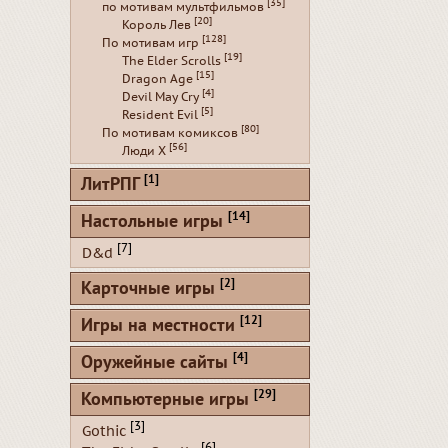
[35]
по мотивам мультфильмов
[20]
Король Лев
[128]
По мотивам игр
[19]
The Elder Scrolls
[15]
Dragon Age
[4]
Devil May Cry
[5]
Resident Evil
[80]
По мотивам комиксов
[56]
Люди Х
[1]
ЛитРПГ
[14]
Настольные игры
[7]
D&d
[2]
Карточные игры
[12]
Игры на местности
[4]
Оружейные сайты
[29]
Компьютерные игры
[3]
Gothic
[6]