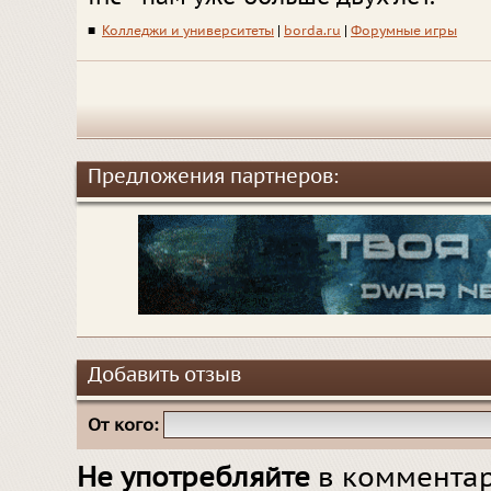
■
Колледжи и университеты
|
borda.ru
|
Форумные игры
Предложения партнеров:
Добавить отзыв
От кого:
Не употребляйте
в комментар