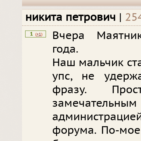
никита петрович
|
25
Вчера Маятни
1
(
+1
)
года.
Наш мальчик ст
упс, не удерж
фразу. Про
замечательным 
администраци
форума. По-мое