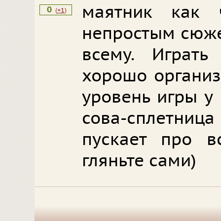
маятник как 
0
(
+1
)
непростым сюже
всему. Играть
хорошо организ
уровень игры у
сова-сплетн
пускает про вс
гляньте сами)