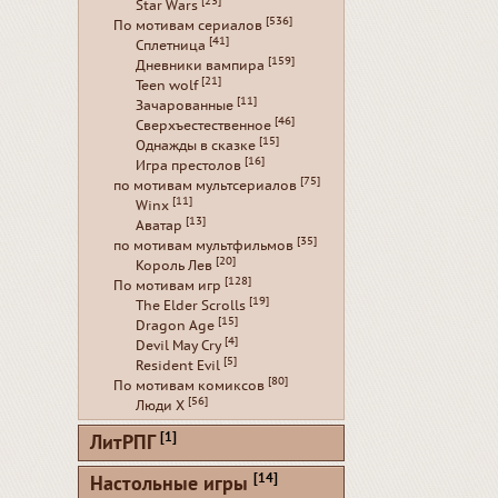
[23]
Star Wars
[536]
По мотивам сериалов
[41]
Сплетница
[159]
Дневники вампира
[21]
Teen wolf
[11]
Зачарованные
[46]
Сверхъестественное
[15]
Однажды в сказке
[16]
Игра престолов
[75]
по мотивам мультсериалов
[11]
Winx
[13]
Аватар
[35]
по мотивам мультфильмов
[20]
Король Лев
[128]
По мотивам игр
[19]
The Elder Scrolls
[15]
Dragon Age
[4]
Devil May Cry
[5]
Resident Evil
[80]
По мотивам комиксов
[56]
Люди Х
[1]
ЛитРПГ
[14]
Настольные игры