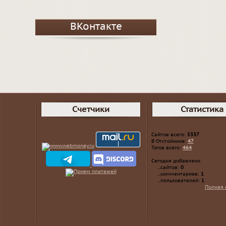
ВКонтакте
Счетчики
Статистика
Сайтов всего:
5337
В Отстойнике:
47
Тэгов всего:
464
Сегодня добавлено
...сайтов:
0
...комментариев:
1
...пользователей:
1
Полная 