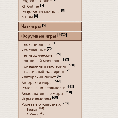
Ragnarok Online
[3]
RF Online
[0]
Разработка MMORPG
[0]
MUDы
[5]
Чат-игры
[4932]
Форумные игры
[51]
- локационные
[70]
- смешанные
[689]
- эпизодические
[68]
- активный мастеринг
[380]
- смешанный мастеринг
[79]
- пассивный мастеринг
[67]
- авторский сюжет
[646]
Авторские миры
[448]
Ролевые по реальности
[218]
Альтернативные миры
[60]
Игры с юмором
[289]
Ролевые о животных
[103]
Волки
[43]
Собаки
[15]