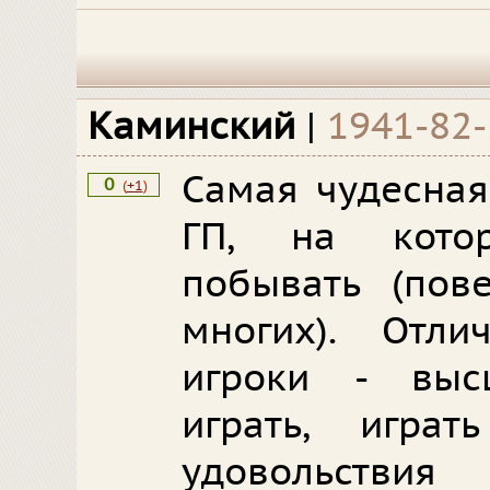
Каминский
|
1941-82
Самая чудесная
0
(
+1
)
ГП, на кото
побывать (пов
многих). Отли
игроки - выс
играть, игра
удовольств