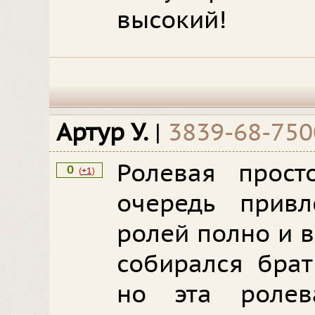
высокий!
Артур У.
|
3839-68-750
Ролевая прост
0
(
+1
)
очередь прив
ролей полно и 
собирался брат
но эта ролев