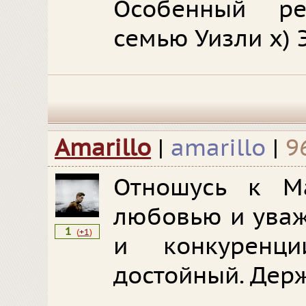
Особенный р
семью Уизли х) Э
Amarillo
|
amarillo
|
9
Отношусь к Ма
любовью и уваж
1
(
+1
)
и конкуренц
достойный. Держ