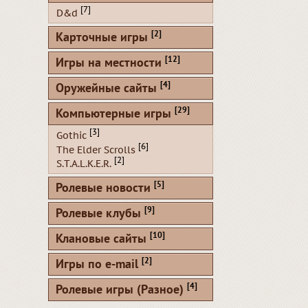
[7]
D&d
[2]
Карточные игры
[12]
Игры на местности
[4]
Оружейные сайты
[29]
Компьютерные игры
[3]
Gothic
[6]
The Elder Scrolls
[2]
S.T.A.L.K.E.R.
[5]
Ролевые новости
[9]
Ролевые клубы
[10]
Клановые сайты
[2]
Игры по e-mail
[4]
Ролевые игры (Разное)