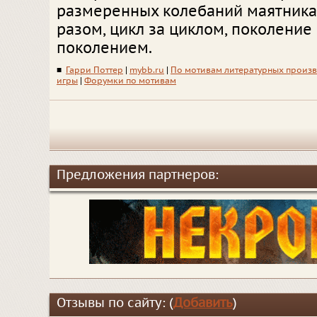
размеренных колебаний маятника..
разом, цикл за циклом, поколение 
поколением.
■
Гарри Поттер
|
mybb.ru
|
По мотивам литературных произ
игры
|
Форумки по мотивам
Предложения партнеров:
Отзывы по сайту: (
Добавить
)