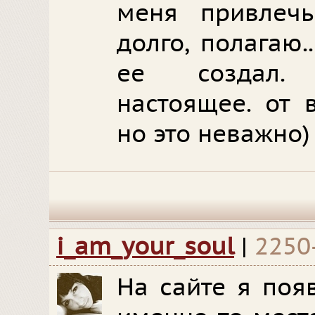
меня привлечь
долго, полагаю.
ее создал.
настоящее. от в
но это неважно)
i_am_your_soul
|
2250
На сайте я поя