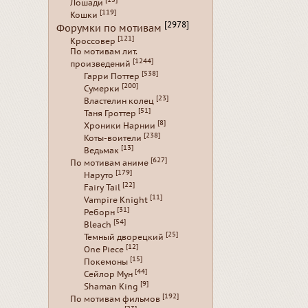
Лошади
[119]
Кошки
[2978]
Форумки по мотивам
[121]
Кроссовер
По мотивам лит.
[1244]
произведений
[538]
Гарри Поттер
[200]
Сумерки
[23]
Властелин колец
[51]
Таня Гроттер
[8]
Хроники Нарнии
[238]
Коты-воители
[13]
Ведьмак
[627]
По мотивам аниме
[179]
Наруто
[22]
Fairy Tail
[11]
Vampire Knight
[31]
Реборн
[54]
Bleach
[25]
Темный дворецкий
[12]
One Piece
[15]
Покемоны
[44]
Сейлор Мун
[9]
Shaman King
[192]
По мотивам фильмов