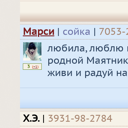
Марси
|
сойка
|
7053-
любила, люблю и
родной Маятник
3
(
+1
)
живи и радуй на
Х.Э.
|
3931-98-2784