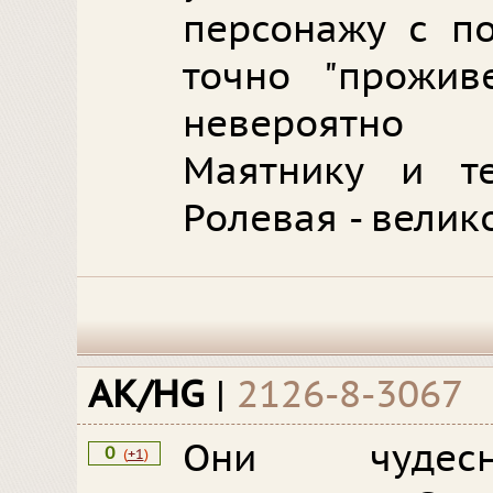
персонажу с по
точно "прожив
невероятно 
Маятнику и те
Ролевая - велик
AK/HG
|
2126-8-3067
Они чудесн
0
(
+1
)