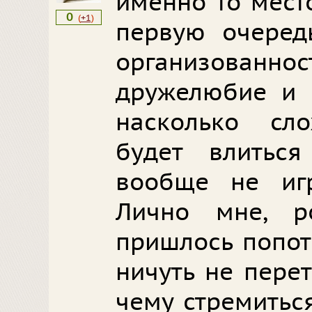
именно то место
0
(
+1
)
первую очередь
организованно
дружелюбие и 
насколько сл
будет влиться
вообще не игра
Лично мне, р
пришлось попот
ничуть не перет
чему стремитьс