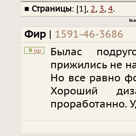
■
Страницы
: [1],
2
,
3
,
4
.
Все
Фир
|
1591-46-3686
Былас подруг
0
(
+1
)
прижились не на
Но все равно ф
Хороший диз
проработанно. 