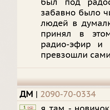
был под радос
забавно было ч
людей в думалк
принял в этом
радио-эфир и 
превзошли сами
ДМ
|
2090-70-0334
я там - новичок
1
(
+1
)