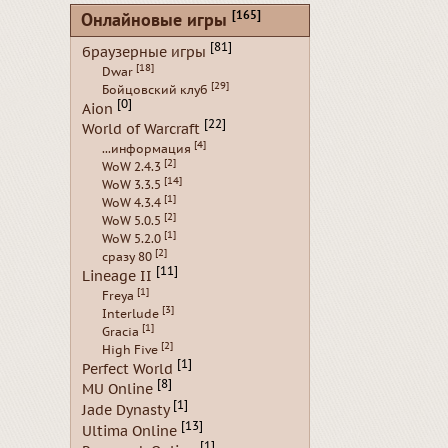
[165]
Онлайновые игры
[81]
браузерные игры
[18]
Dwar
[29]
Бойцовский клуб
[0]
Aion
[22]
World of Warcraft
[4]
...информация
[2]
WoW 2.4.3
[14]
WoW 3.3.5
[1]
WoW 4.3.4
[2]
WoW 5.0.5
[1]
WoW 5.2.0
[2]
сразу 80
[11]
Lineage II
[1]
Freya
[3]
Interlude
[1]
Gracia
[2]
High Five
[1]
Perfect World
[8]
MU Online
[1]
Jade Dynasty
[13]
Ultima Online
[1]