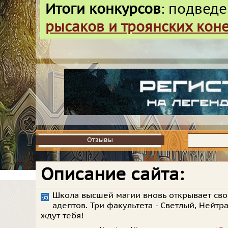
Итоги конкурсов
: подвед
рысаков и троянских кон
Отзывы
Отзывы
Описание сайта:
Школа высшей магии вновь открывает сво
адептов. Три факультета - Светлый, Нейт
ждут тебя!