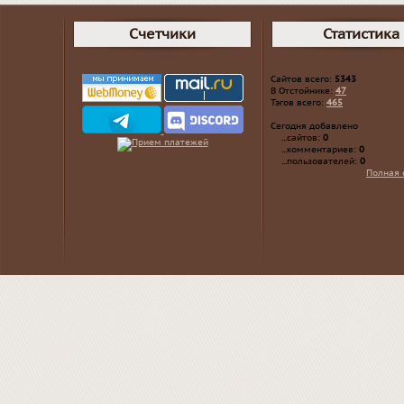
Счетчики
Статистика
Сайтов всего:
5343
В Отстойнике:
47
Тэгов всего:
465
Сегодня добавлено
...сайтов:
0
...комментариев:
0
...пользователей:
0
Полная 