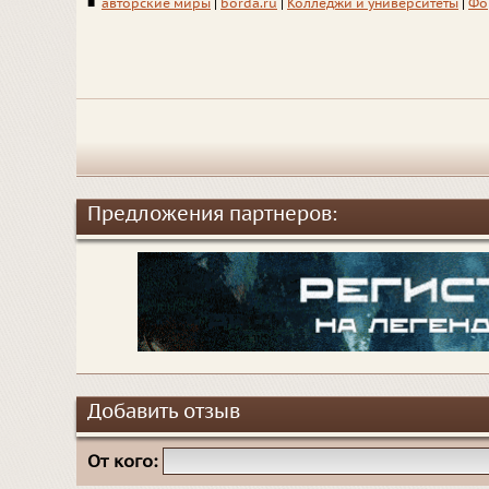
■
авторские миры
|
borda.ru
|
Колледжи и университеты
|
Фо
Предложения партнеров:
Добавить отзыв
От кого: