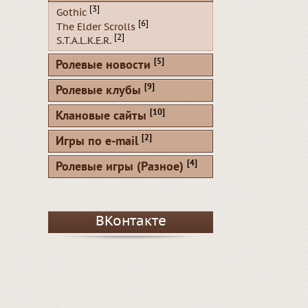
[3]
Gothic
[6]
The Elder Scrolls
[2]
S.T.A.L.K.E.R.
[5]
Ролевые новости
[9]
Ролевые клубы
[10]
Клановые сайты
[2]
Игры по e-mail
[4]
Ролевые игры (Разное)
ВКонтакте