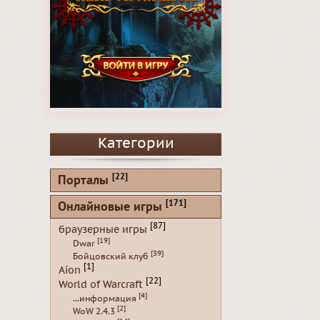
Категории
[22]
Порталы
[171]
Онлайновые игры
[87]
браузерные игры
[19]
Dwar
[39]
Бойцовский клуб
[1]
Aion
[22]
World of Warcraft
[4]
...информация
[2]
WoW 2.4.3