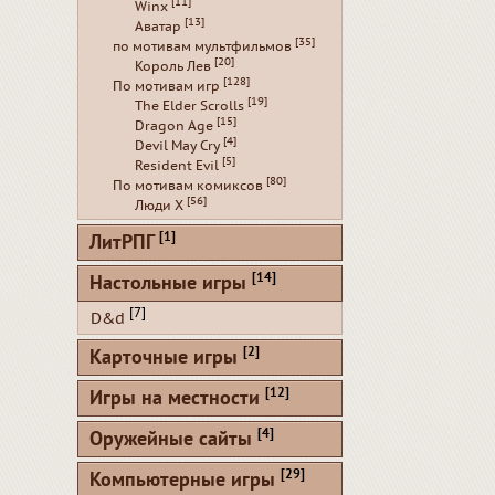
[11]
Winx
[13]
Аватар
[35]
по мотивам мультфильмов
[20]
Король Лев
[128]
По мотивам игр
[19]
The Elder Scrolls
[15]
Dragon Age
[4]
Devil May Cry
[5]
Resident Evil
[80]
По мотивам комиксов
[56]
Люди Х
[1]
ЛитРПГ
[14]
Настольные игры
[7]
D&d
[2]
Карточные игры
[12]
Игры на местности
[4]
Оружейные сайты
[29]
Компьютерные игры