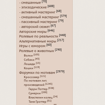
[70]
- смешанные
[688]
- эпизодические
[68]
- активный мастеринг
[379]
- смешанный мастеринг
[79]
- пассивный мастеринг
[67]
- авторский сюжет
[646]
Авторские миры
[448]
Ролевые по реальности
[217]
Альтернативные миры
[60]
Игры с юмором
[290]
Ролевые о животных
[103]
Волки
[43]
Собаки
[15]
Лошади
[119]
Кошки
[2979]
Форумки по мотивам
[121]
Кроссовер
По мотивам лит.
[1245]
произведений
[538]
Гарри Поттер
[200]
Сумерки
[24]
Властелин колец
[51]
Таня Гроттер