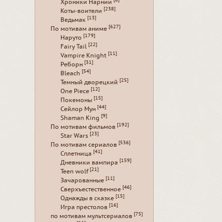
[8]
Хроники Нарнии
[238]
Коты-воители
[13]
Ведьмак
[627]
По мотивам аниме
[179]
Наруто
[22]
Fairy Tail
[11]
Vampire Knight
[31]
Реборн
[54]
Bleach
[25]
Темный дворецкий
[12]
One Piece
[15]
Покемоны
[44]
Сейлор Мун
[9]
Shaman King
[192]
По мотивам фильмов
[23]
Star Wars
[536]
По мотивам сериалов
[41]
Сплетница
[159]
Дневники вампира
[21]
Teen wolf
[11]
Зачарованные
[46]
Сверхъестественное
[15]
Однажды в сказке
[16]
Игра престолов
[75]
по мотивам мультсериалов