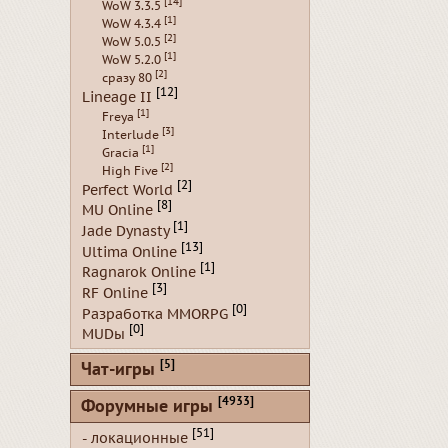
[14]
WoW 3.3.5
[1]
WoW 4.3.4
[2]
WoW 5.0.5
[1]
WoW 5.2.0
[2]
сразу 80
[12]
Lineage II
[1]
Freya
[3]
Interlude
[1]
Gracia
[2]
High Five
[2]
Perfect World
[8]
MU Online
[1]
Jade Dynasty
[13]
Ultima Online
[1]
Ragnarok Online
[3]
RF Online
[0]
Разработка MMORPG
[0]
MUDы
[5]
Чат-игры
[4933]
Форумные игры
[51]
- локационные