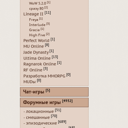
[1]
WoW 5.2.0
[2]
сразу 80
[11]
Lineage II
[1]
Freya
[3]
Interlude
[1]
Gracia
[2]
High Five
[1]
Perfect World
[8]
MU Online
[1]
Jade Dynasty
[13]
Ultima Online
[1]
Ragnarok Online
[3]
RF Online
[0]
Разработка MMORPG
[0]
MUDы
[5]
Чат-игры
[4932]
Форумные игры
[51]
- локационные
[70]
- смешанные
[689]
- эпизодические
[68]