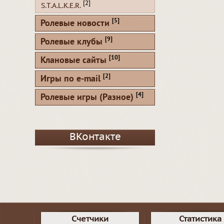
[2]
S.T.A.L.K.E.R.
[5]
Ролевые новости
[9]
Ролевые клубы
[10]
Клановые сайты
[2]
Игры по e-mail
[4]
Ролевые игры (Разное)
ВКонтакте
Счетчики
Статистика