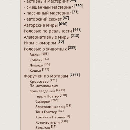
- активный мастеринг
[380]
- смешанный мастеринг
[79]
- пассивный мастеринг
[67]
- авторский сюжет
[646]
Авторские миры
[448]
Ролевые по реальности
[218]
Альтернативные миры
[60]
Игры с юмором
[289]
Ролевые о животных
[103]
Волки
[43]
Собаки
[15]
Лошади
[119]
Кошки
[2978]
Форумки по мотивам
[121]
Кроссовер
По мотивам лит.
[1244]
произведений
[538]
Гарри Поттер
[200]
Сумерки
[23]
Властелин колец
[51]
Таня Гроттер
[8]
Хроники Нарнии
[238]
Коты-воители
[13]
Ведьмак