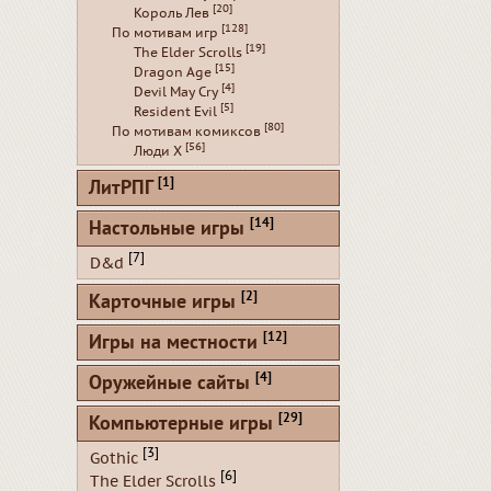
[20]
Король Лев
[128]
По мотивам игр
[19]
The Elder Scrolls
[15]
Dragon Age
[4]
Devil May Cry
[5]
Resident Evil
[80]
По мотивам комиксов
[56]
Люди Х
[1]
ЛитРПГ
[14]
Настольные игры
[7]
D&d
[2]
Карточные игры
[12]
Игры на местности
[4]
Оружейные сайты
[29]
Компьютерные игры
[3]
Gothic
[6]
The Elder Scrolls