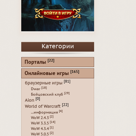
Категории
[22]
Порталы
[165]
Онлайновые игры
[81]
браузерные игры
[18]
Dwar
[29]
Бойцовский клуб
[0]
Aion
[22]
World of Warcraft
[4]
...информация
[2]
WoW 2.4.3
[14]
WoW 3.3.5
[1]
WoW 4.3.4
[2]
WoW 5.0.5