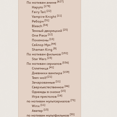
[627]
По мотивам аниме
[179]
Наруто
[22]
Fairy Tail
[11]
Vampire Knight
[31]
Реборн
[54]
Bleach
[25]
Темный дворецкий
[12]
One Piece
[15]
Покемоны
[44]
Сейлор Мун
[9]
Shaman King
[192]
По мотивам фильмов
[23]
Star Wars
[536]
По мотивам сериалов
[41]
Сплетница
[159]
Дневники вампира
[21]
Teen wolf
[11]
Зачарованные
[46]
Сверхъестественное
[15]
Однажды в сказке
[16]
Игра престолов
[75]
по мотивам мультсериалов
[11]
Winx
[13]
Аватар
[35]
по мотивам мультфильмов