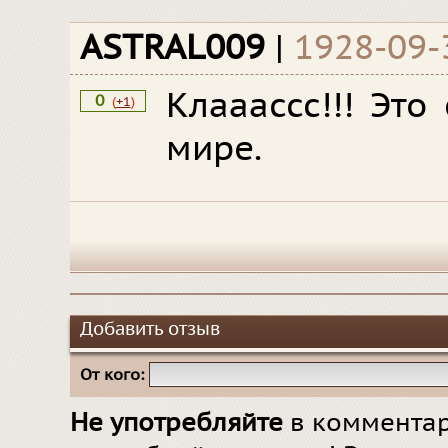
ASTRAL009
|
1928-09-
Клааассс!!! Эт
0
(
+1
)
мире.
Добавить отзыв
От кого:
Не употребляйте
в комментар