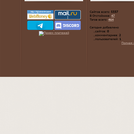
Сайтов всего:
5337
В Отстойнике:
47
Тэгов всего:
464
Сегодня добавлено
...сайтов:
0
...комментариев:
2
...пользователей:
1
Полная 