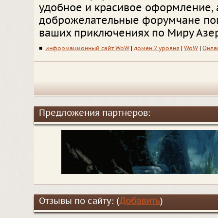
удобное и красивое оформление, 
доброжелательные форумчане пом
ваших приключениях по Миру Азер
■
информационный сайт WoW
|
домен 2 уровня
|
WoW
|
Онла
Предложения партнеров:
Отзывы по сайту: (
Добавить
)