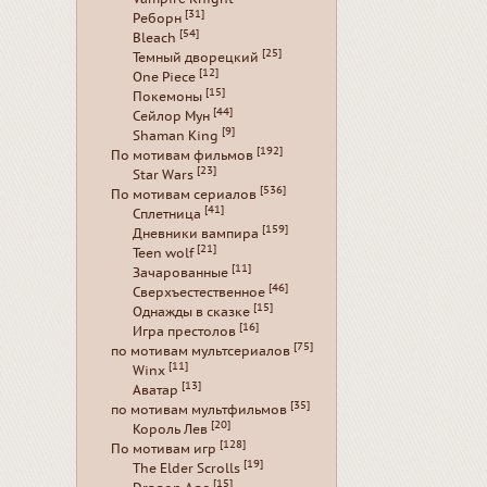
[31]
Реборн
[54]
Bleach
[25]
Темный дворецкий
[12]
One Piece
[15]
Покемоны
[44]
Сейлор Мун
[9]
Shaman King
[192]
По мотивам фильмов
[23]
Star Wars
[536]
По мотивам сериалов
[41]
Сплетница
[159]
Дневники вампира
[21]
Teen wolf
[11]
Зачарованные
[46]
Сверхъестественное
[15]
Однажды в сказке
[16]
Игра престолов
[75]
по мотивам мультсериалов
[11]
Winx
[13]
Аватар
[35]
по мотивам мультфильмов
[20]
Король Лев
[128]
По мотивам игр
[19]
The Elder Scrolls
[15]