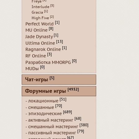
Freya
[3]
Interlude
[1]
Gracia
[2]
High Five
[1]
Perfect World
[8]
MU Online
[1]
Jade Dynasty
[13]
Ultima Online
[1]
Ragnarok Online
[3]
RF Online
[0]
Разработка MMORPG
[0]
MUDы
[5]
Чат-игры
[4932]
Форумные игры
[51]
- локационные
[70]
- смешанные
[689]
- эпизодические
[68]
- активный мастеринг
[380]
- смешанный мастеринг
[79]
- пассивный мастеринг
[67]