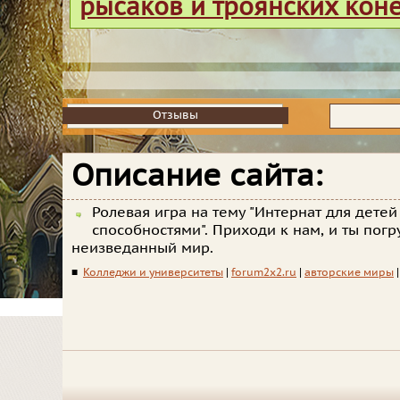
рысаков и троянских кон
Отзывы
Отзывы
Описание сайта:
Ролевая игра на тему "Интернат для дете
способностями". Приходи к нам, и ты погр
неизведанный мир.
■
Колледжи и университеты
|
forum2x2.ru
|
авторские миры