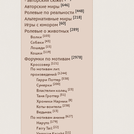
- авторский сюжет
[646]
Авторские миры
[448]
Ролевые по реальности
[218]
Альтернативные миры
[60]
Игры с юмором
[289]
Ролевые о животных
[103]
Волки
[43]
Собаки
[15]
Лошади
[119]
Кошки
[2978]
Форумки по мотивам
[121]
Кроссовер
По мотивам лит.
[1244]
произведений
[538]
Гарри Поттер
[200]
Сумерки
[23]
Властелин колец
[51]
Таня Гроттер
[8]
Хроники Нарнии
[238]
Коты-воители
[13]
Ведьмак
[627]
По мотивам аниме
[179]
Наруто
[22]
Fairy Tail
[11]
Vampire Knight