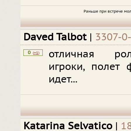
Раньше при встрече мол
Daved Talbot
|
3307-0
отличная рол
0
(
+1
)
игроки, полет 
идет...
Katarina Selvatico
|
1