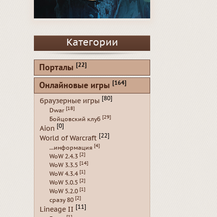
Категории
[22]
Порталы
[164]
Онлайновые игры
[80]
браузерные игры
[18]
Dwar
[29]
Бойцовский клуб
[0]
Aion
[22]
World of Warcraft
[4]
...информация
[2]
WoW 2.4.3
[14]
WoW 3.3.5
[1]
WoW 4.3.4
[2]
WoW 5.0.5
[1]
WoW 5.2.0
[2]
сразу 80
[11]
Lineage II
[1]