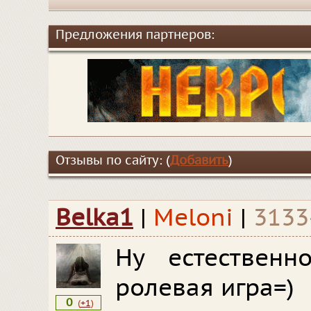
Предложения партнеров:
Отзывы по сайту: (
Добавить
)
Belka1
|
Meloni
|
3133
Ну естественн
ролевая игра=)
0
(
+1
)