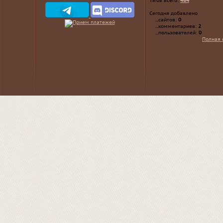
Тэгов всего:
464
Сегодня добавлено
...сайтов:
0
...комментариев:
2
...пользователей:
0
Полная 