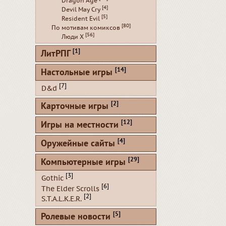
Dragon Age
[4]
Devil May Cry
[5]
Resident Evil
[80]
По мотивам комиксов
[56]
Люди Х
[1]
ЛитРПГ
[14]
Настольные игры
[7]
D&d
[2]
Карточные игры
[12]
Игры на местности
[4]
Оружейные сайты
[29]
Компьютерные игры
[3]
Gothic
[6]
The Elder Scrolls
[2]
S.T.A.L.K.E.R.
[5]
Ролевые новости