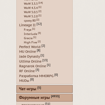
[14]
WoW 3.3.5
[1]
WoW 4.3.4
[2]
WoW 5.0.5
[1]
WoW 5.2.0
[2]
сразу 80
[12]
Lineage II
[1]
Freya
[3]
Interlude
[1]
Gracia
[2]
High Five
[2]
Perfect World
[8]
MU Online
[1]
Jade Dynasty
[13]
Ultima Online
[1]
Ragnarok Online
[3]
RF Online
[0]
Разработка MMORPG
[0]
MUDы
[5]
Чат-игры
[4933]
Форумные игры
[51]