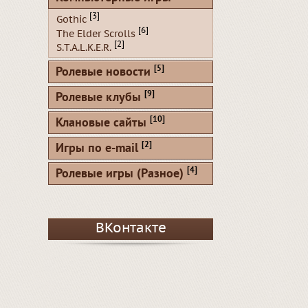
[3]
Gothic
[6]
The Elder Scrolls
[2]
S.T.A.L.K.E.R.
[5]
Ролевые новости
[9]
Ролевые клубы
[10]
Клановые сайты
[2]
Игры по e-mail
[4]
Ролевые игры (Разное)
ВКонтакте