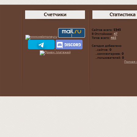
Счетчики
Статистика
Сайтов всего:
5343
В Отстойнике:
47
Тэгов всего:
465
Сегодня добавлено
...сайтов:
0
...комментариев:
0
...пользователей:
0
Полная 