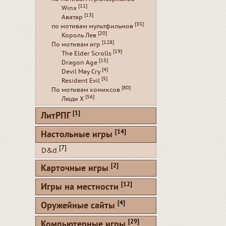
[11]
Winx
[13]
Аватар
[35]
по мотивам мультфильмов
[20]
Король Лев
[128]
По мотивам игр
[19]
The Elder Scrolls
[15]
Dragon Age
[4]
Devil May Cry
[5]
Resident Evil
[80]
По мотивам комиксов
[56]
Люди Х
[1]
ЛитРПГ
[14]
Настольные игры
[7]
D&d
[2]
Карточные игры
[12]
Игры на местности
[4]
Оружейные сайты
[29]
Компьютерные игры