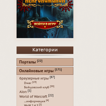
Категории
[22]
Порталы
[171]
Онлайновые игры
[87]
браузерные игры
[19]
Dwar
[39]
Бойцовский клуб
[1]
Aion
[22]
World of Warcraft
[4]
...информация
[2]
WoW 2.4.3