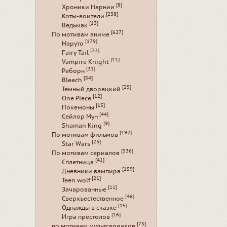
[8]
Хроники Нарнии
[238]
Коты-воители
[13]
Ведьмак
[627]
По мотивам аниме
[179]
Наруто
[22]
Fairy Tail
[11]
Vampire Knight
[31]
Реборн
[54]
Bleach
[25]
Темный дворецкий
[12]
One Piece
[15]
Покемоны
[44]
Сейлор Мун
[9]
Shaman King
[192]
По мотивам фильмов
[23]
Star Wars
[536]
По мотивам сериалов
[41]
Сплетница
[159]
Дневники вампира
[21]
Teen wolf
[11]
Зачарованные
[46]
Сверхъестественное
[15]
Однажды в сказке
[16]
Игра престолов
[75]
по мотивам мультсериалов