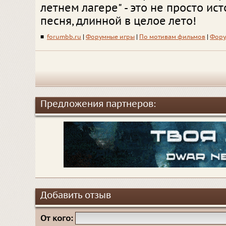
летнем лагере" - это не просто ист
песня, длинной в целое лето!
■
forumbb.ru
|
Форумные игры
|
По мотивам фильмов
|
Фору
Предложения партнеров:
Добавить отзыв
От кого: