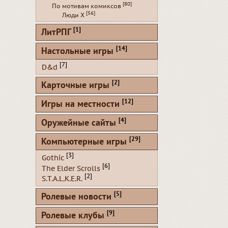
[80]
По мотивам комиксов
[56]
Люди Х
[1]
ЛитРПГ
[14]
Настольные игры
[7]
D&d
[2]
Карточные игры
[12]
Игры на местности
[4]
Оружейные сайты
[29]
Компьютерные игры
[3]
Gothic
[6]
The Elder Scrolls
[2]
S.T.A.L.K.E.R.
[5]
Ролевые новости
[9]
Ролевые клубы