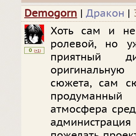
Demogorn
|
Дракон
|
Хоть сам и не
ролевой, но у
0
(
+1
)
приятный д
оригинальную
сюжета, сам с
продуманны
атмосфера сред
администрац
пожелать проек