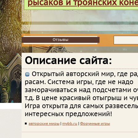
рысаков и троянских кон
Отзывы
Отзывы
Описание сайта:
Открытый авторский мир, где р
расам. Система игры, где не надо
заморачиваться над подсчетами оч
т.д. В цене красивый отыгрыш и ч
Игра открыта для самых развесел
интересных предложений!
■
авторские миры
|
mybb.ru
|
Форумные игры