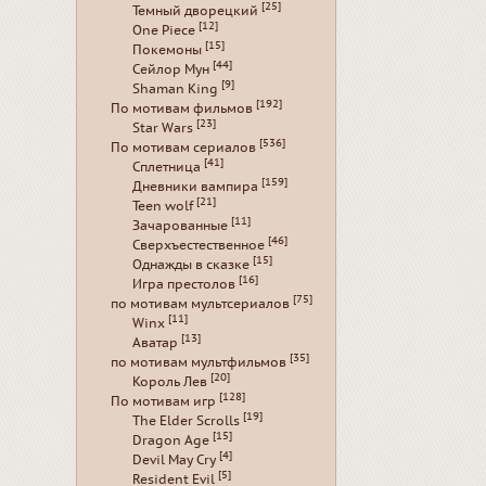
[25]
Темный дворецкий
[12]
One Piece
[15]
Покемоны
[44]
Сейлор Мун
[9]
Shaman King
[192]
По мотивам фильмов
[23]
Star Wars
[536]
По мотивам сериалов
[41]
Сплетница
[159]
Дневники вампира
[21]
Teen wolf
[11]
Зачарованные
[46]
Сверхъестественное
[15]
Однажды в сказке
[16]
Игра престолов
[75]
по мотивам мультсериалов
[11]
Winx
[13]
Аватар
[35]
по мотивам мультфильмов
[20]
Король Лев
[128]
По мотивам игр
[19]
The Elder Scrolls
[15]
Dragon Age
[4]
Devil May Cry
[5]
Resident Evil