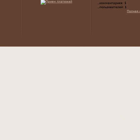
...комментариев:
1
...пользователей:
1
Полная 