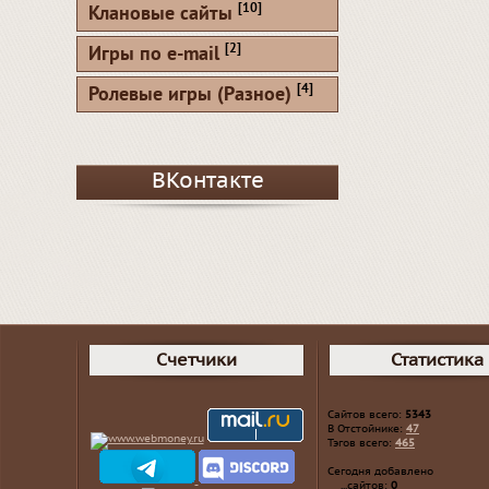
[10]
Клановые сайты
[2]
Игры по e-mail
[4]
Ролевые игры (Разное)
ВКонтакте
Счетчики
Статистика
Сайтов всего:
5343
В Отстойнике:
47
Тэгов всего:
465
Сегодня добавлено
...сайтов:
0