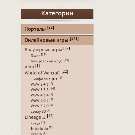
Категории
[22]
Порталы
[171]
Онлайновые игры
[87]
браузерные игры
[19]
Dwar
[39]
Бойцовский клуб
[1]
Aion
[22]
World of Warcraft
[4]
...информация
[2]
WoW 2.4.3
[14]
WoW 3.3.5
[1]
WoW 4.3.4
[2]
WoW 5.0.5
[1]
WoW 5.2.0
[2]
сразу 80
[12]
Lineage II
[1]
Freya
[3]
Interlude
[1]
Gracia