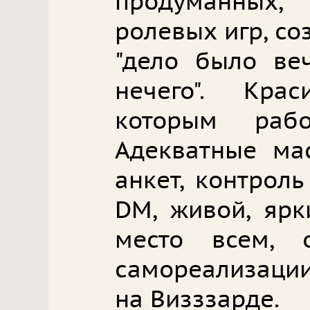
продуманных
ролевых игр, со
"дело было ве
нечего". Кра
которым раб
Адекватные мас
анкет, контрол
DM, живой, ярк
место всем, 
самореализации 
на Визззарде.