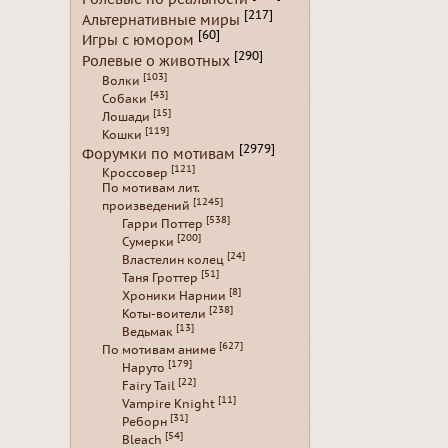
[217]
Альтернативные миры
[60]
Игры с юмором
[290]
Ролевые о животных
[103]
Волки
[43]
Собаки
[15]
Лошади
[119]
Кошки
[2979]
Форумки по мотивам
[121]
Кроссовер
По мотивам лит.
[1245]
произведений
[538]
Гарри Поттер
[200]
Сумерки
[24]
Властелин колец
[51]
Таня Гроттер
[8]
Хроники Нарнии
[238]
Коты-воители
[13]
Ведьмак
[627]
По мотивам аниме
[179]
Наруто
[22]
Fairy Tail
[11]
Vampire Knight
[31]
Реборн
[54]
Bleach