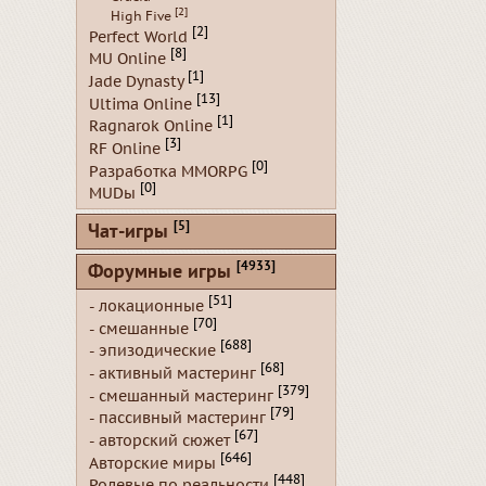
[2]
High Five
[2]
Perfect World
[8]
MU Online
[1]
Jade Dynasty
[13]
Ultima Online
[1]
Ragnarok Online
[3]
RF Online
[0]
Разработка MMORPG
[0]
MUDы
[5]
Чат-игры
[4933]
Форумные игры
[51]
- локационные
[70]
- смешанные
[688]
- эпизодические
[68]
- активный мастеринг
[379]
- смешанный мастеринг
[79]
- пассивный мастеринг
[67]
- авторский сюжет
[646]
Авторские миры
[448]
Ролевые по реальности