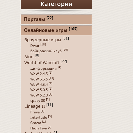
Категории
[22]
Порталы
[165]
Онлайновые игры
[81]
браузерные игры
[18]
Dwar
[29]
Бойцовский клуб
[0]
Aion
[22]
World of Warcraft
[4]
...информация
[2]
WoW 2.4.3
[14]
WoW 3.3.5
[1]
WoW 4.3.4
[2]
WoW 5.0.5
[1]
WoW 5.2.0
[2]
сразу 80
[11]
Lineage II
[1]
Freya
[3]
Interlude
[1]
Gracia
[2]
High Five
[1]