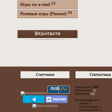
[2]
Игры по e-mail
[4]
Ролевые игры (Разное)
ВКонтакте
Счетчики
Статистика
Сайтов всего:
5337
В Отстойнике:
47
Тэгов всего:
464
Сегодня добавлено
...сайтов:
1
...комментариев:
1
...пользователей:
1