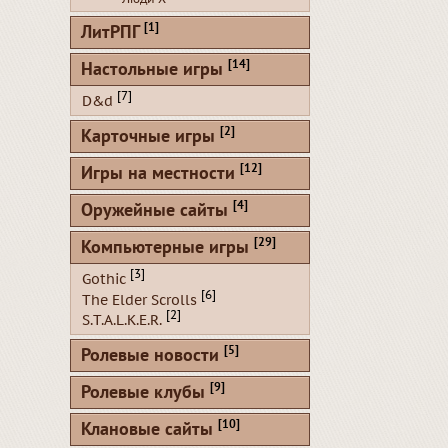
[1]
ЛитРПГ
[14]
Настольные игры
[7]
D&d
[2]
Карточные игры
[12]
Игры на местности
[4]
Оружейные сайты
[29]
Компьютерные игры
[3]
Gothic
[6]
The Elder Scrolls
[2]
S.T.A.L.K.E.R.
[5]
Ролевые новости
[9]
Ролевые клубы
[10]
Клановые сайты