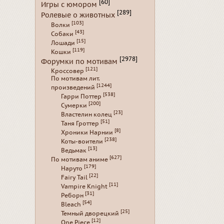
[60]
Игры с юмором
[289]
Ролевые о животных
[103]
Волки
[43]
Собаки
[15]
Лошади
[119]
Кошки
[2978]
Форумки по мотивам
[121]
Кроссовер
По мотивам лит.
[1244]
произведений
[538]
Гарри Поттер
[200]
Сумерки
[23]
Властелин колец
[51]
Таня Гроттер
[8]
Хроники Нарнии
[238]
Коты-воители
[13]
Ведьмак
[627]
По мотивам аниме
[179]
Наруто
[22]
Fairy Tail
[11]
Vampire Knight
[31]
Реборн
[54]
Bleach
[25]
Темный дворецкий
[12]
One Piece