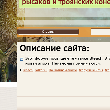
рысаков и троянских кон
Отзывы
Отзывы
Описание сайта:
Этот форум посвящён тематике Bleach. Эт
новая эпоха. Неканоны принимаются.
■
Bleach
|
rolka.su
|
По мотивам аниме
|
Форумные игры
|
Фо