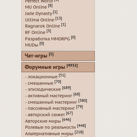
Perfect World
[8]
MU Online
[1]
Jade Dynasty
[13]
Ultima Online
[1]
Ragnarok Online
[3]
RF Online
[0]
Разработка MMORPG
[0]
MUDы
[5]
Чат-игры
[4932]
Форумные игры
[51]
- локационные
[70]
- смешанные
[689]
- эпизодические
[68]
- активный мастеринг
[380]
- смешанный мастеринг
[79]
- пассивный мастеринг
[67]
- авторский сюжет
[646]
Авторские миры
[448]
Ролевые по реальности
[218]
Альтернативные миры