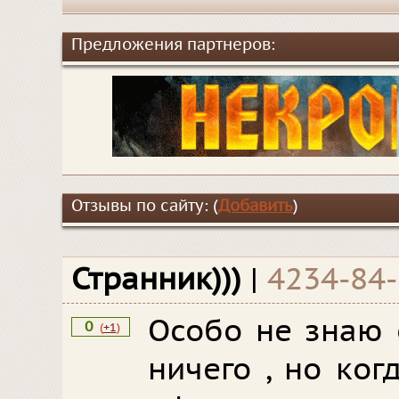
Предложения партнеров:
Отзывы по сайту: (
Добавить
)
Странник)))
|
4234-84
Особо не знаю 
0
(
+1
)
ничего , но ко