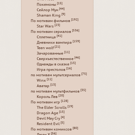
[15]
Покемоны
[44]
Сейлор Мун
[9]
Shaman King
[192]
По мотивам фильмов
[23]
Star Wars
[536]
По мотивам сериалов
[41]
Сплетница
[159]
Дневники вампира
[21]
Teen wolf
[11]
Зачарованные
[46]
Сверхъестественное
[15]
Однажды в сказке
[16]
Игра престолов
[75]
по мотивам мультсериалов
[11]
Winx
[13]
Аватар
[35]
по мотивам мультфильмов
[20]
Король Лев
[128]
По мотивам игр
[19]
The Elder Scrolls
[15]
Dragon Age
[4]
Devil May Cry
[5]
Resident Evil
[80]
По мотивам комиксов
[56]
Люди Х