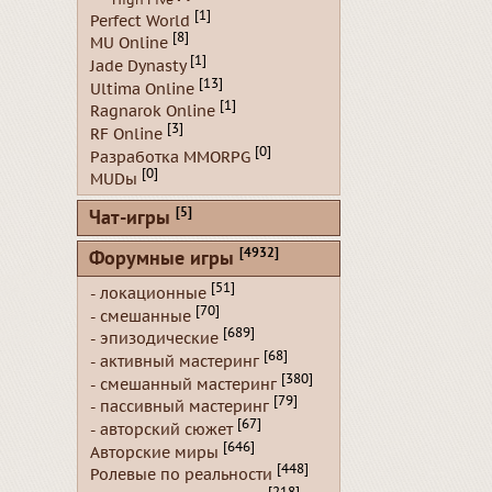
[1]
Perfect World
[8]
MU Online
[1]
Jade Dynasty
[13]
Ultima Online
[1]
Ragnarok Online
[3]
RF Online
[0]
Разработка MMORPG
[0]
MUDы
[5]
Чат-игры
[4932]
Форумные игры
[51]
- локационные
[70]
- смешанные
[689]
- эпизодические
[68]
- активный мастеринг
[380]
- смешанный мастеринг
[79]
- пассивный мастеринг
[67]
- авторский сюжет
[646]
Авторские миры
[448]
Ролевые по реальности