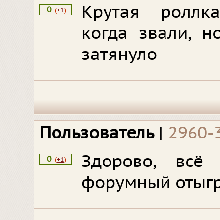
Крутая роллк
0
(
+1
)
когда звали, н
затянуло
Пользователь
|
2960-
Здорово, всё 
0
(
+1
)
форумный отыг