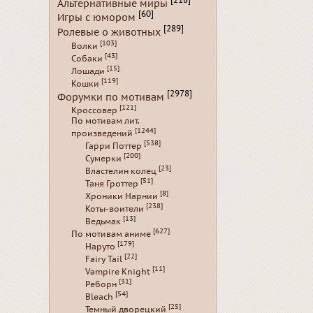
[218]
Альтернативные миры
[60]
Игры с юмором
[289]
Ролевые о животных
[103]
Волки
[43]
Собаки
[15]
Лошади
[119]
Кошки
[2978]
Форумки по мотивам
[121]
Кроссовер
По мотивам лит.
[1244]
произведений
[538]
Гарри Поттер
[200]
Сумерки
[23]
Властелин колец
[51]
Таня Гроттер
[8]
Хроники Нарнии
[238]
Коты-воители
[13]
Ведьмак
[627]
По мотивам аниме
[179]
Наруто
[22]
Fairy Tail
[11]
Vampire Knight
[31]
Реборн
[54]
Bleach
[25]
Темный дворецкий