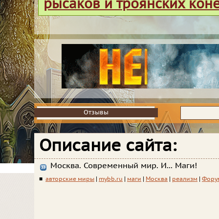
рысаков и троянских кон
Отзывы
Отзывы
Описание сайта:
Москва. Современный мир. И... Маги!
■
авторские миры
|
mybb.ru
|
маги
|
Москва
|
реализм
|
Фору