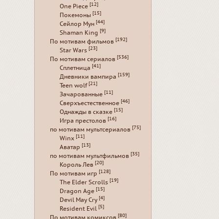
[12]
One Piece
[15]
Покемоны
[44]
Сейлор Мун
[9]
Shaman King
[192]
По мотивам фильмов
[23]
Star Wars
[536]
По мотивам сериалов
[41]
Сплетница
[159]
Дневники вампира
[21]
Teen wolf
[11]
Зачарованные
[46]
Сверхъестественное
[15]
Однажды в сказке
[16]
Игра престолов
[75]
по мотивам мультсериалов
[11]
Winx
[13]
Аватар
[35]
по мотивам мультфильмов
[20]
Король Лев
[128]
По мотивам игр
[19]
The Elder Scrolls
[15]
Dragon Age
[4]
Devil May Cry
[5]
Resident Evil
[80]
По мотивам комиксов