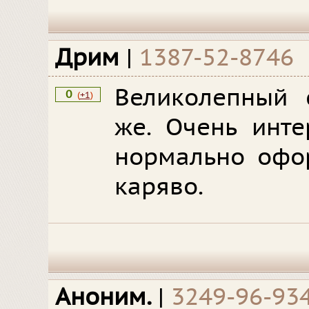
Дрим
|
1387-52-8746
Великолепный с
0
(
+1
)
же. Очень инте
нормально офо
каряво.
Аноним.
|
3249-96-93