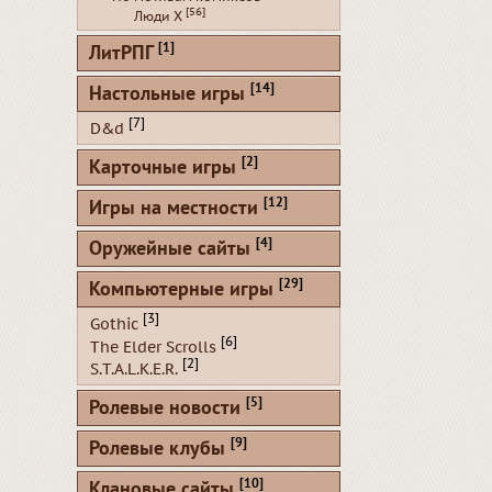
[56]
Люди Х
[1]
ЛитРПГ
[14]
Настольные игры
[7]
D&d
[2]
Карточные игры
[12]
Игры на местности
[4]
Оружейные сайты
[29]
Компьютерные игры
[3]
Gothic
[6]
The Elder Scrolls
[2]
S.T.A.L.K.E.R.
[5]
Ролевые новости
[9]
Ролевые клубы
[10]
Клановые сайты