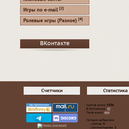
[2]
Игры по e-mail
[4]
Ролевые игры (Разное)
ВКонтакте
Счетчики
Статистика
Сайтов всего:
5336
В Отстойнике:
47
Тэгов всего:
464
Сегодня добавлено
...сайтов:
0
...комментариев:
1