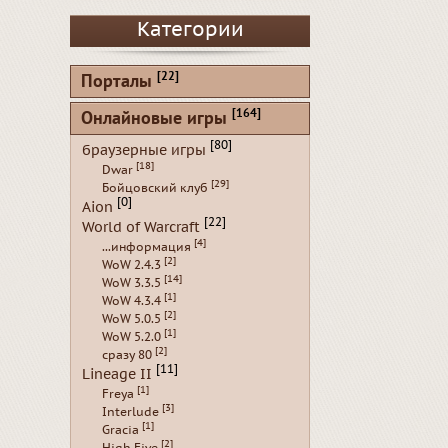
Категории
[22]
Порталы
[164]
Онлайновые игры
[80]
браузерные игры
[18]
Dwar
[29]
Бойцовский клуб
[0]
Aion
[22]
World of Warcraft
[4]
...информация
[2]
WoW 2.4.3
[14]
WoW 3.3.5
[1]
WoW 4.3.4
[2]
WoW 5.0.5
[1]
WoW 5.2.0
[2]
сразу 80
[11]
Lineage II
[1]
Freya
[3]
Interlude
[1]
Gracia
[2]
High Five