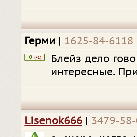
Герми
|
1625-84-6118
Блейз дело гово
0
(
+1
)
интересные. При
Lisenok666
|
3479-58