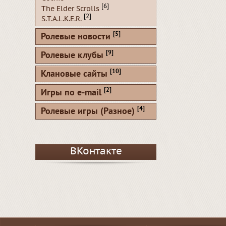
[6]
The Elder Scrolls
[2]
S.T.A.L.K.E.R.
[5]
Ролевые новости
[9]
Ролевые клубы
[10]
Клановые сайты
[2]
Игры по e-mail
[4]
Ролевые игры (Разное)
ВКонтакте