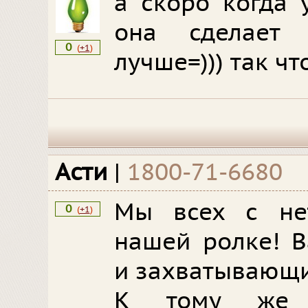
а скоро когда 
она сделает
0
(
+1
)
лучше=))) так чт
Асти
|
1800-71-6680
Мы всех с не
0
(
+1
)
нашей ролке! В
и захватывающи
К тому же о