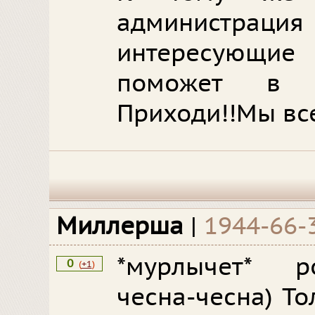
администрац
интересующи
поможет в л
Приходи!!Мы вс
Миллерша
|
1944-66-
*мурлычет* р
0
(
+1
)
чесна-чесна) То