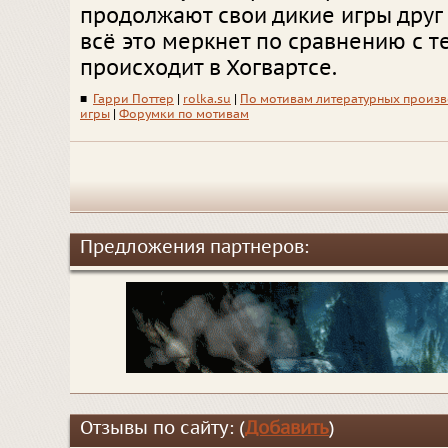
продолжают свои дикие игры друг 
всё это меркнет по сравнению с те
происходит в Хогвартсе.
■
Гарри Поттер
|
rolka.su
|
По мотивам литературных произ
игры
|
Форумки по мотивам
Предложения партнеров:
Отзывы по сайту: (
Добавить
)