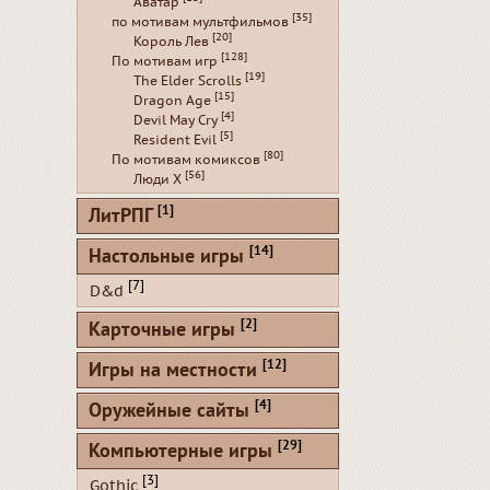
Аватар
[35]
по мотивам мультфильмов
[20]
Король Лев
[128]
По мотивам игр
[19]
The Elder Scrolls
[15]
Dragon Age
[4]
Devil May Cry
[5]
Resident Evil
[80]
По мотивам комиксов
[56]
Люди Х
[1]
ЛитРПГ
[14]
Настольные игры
[7]
D&d
[2]
Карточные игры
[12]
Игры на местности
[4]
Оружейные сайты
[29]
Компьютерные игры
[3]
Gothic