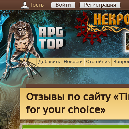
Гость
Войти
Регистрация
Добавить
Новости
Отстойник
Вопро
Отзывы по сайту «Ti
for your choice»