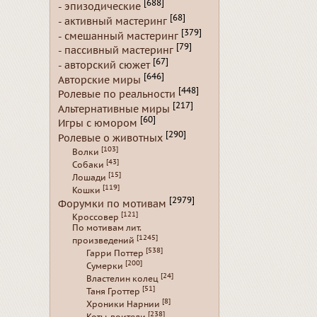
[688]
- эпизодические
[68]
- активный мастеринг
[379]
- смешанный мастеринг
[79]
- пассивный мастеринг
[67]
- авторский сюжет
[646]
Авторские миры
[448]
Ролевые по реальности
[217]
Альтернативные миры
[60]
Игры с юмором
[290]
Ролевые о животных
[103]
Волки
[43]
Собаки
[15]
Лошади
[119]
Кошки
[2979]
Форумки по мотивам
[121]
Кроссовер
По мотивам лит.
[1245]
произведений
[538]
Гарри Поттер
[200]
Сумерки
[24]
Властелин колец
[51]
Таня Гроттер
[8]
Хроники Нарнии
[238]