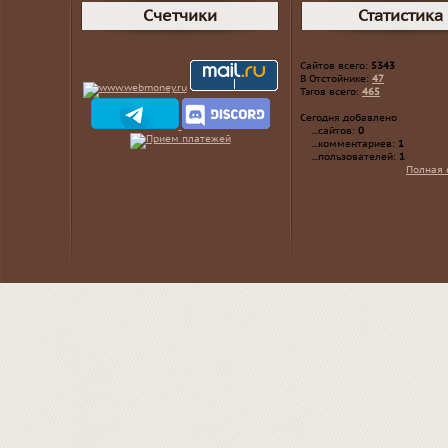
Счетчики
Статистика
Сайтов всего:
5343
В Отстойнике:
47
Тэгов всего:
465
Сегодня добавлено
...сайтов:
0
...комментариев:
1
...пользователей:
1
Полная 