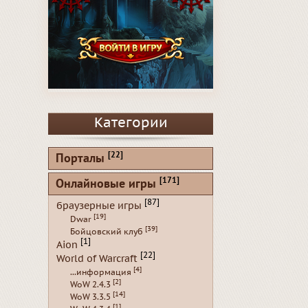
Категории
[22]
Порталы
[171]
Онлайновые игры
[87]
браузерные игры
[19]
Dwar
[39]
Бойцовский клуб
[1]
Aion
[22]
World of Warcraft
[4]
...информация
[2]
WoW 2.4.3
[14]
WoW 3.3.5
[1]