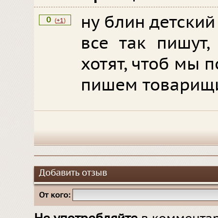
ну блин детский 
0
(
+1
)
все так пишут,
хотят, чтоб мы 
пишем товарищи
Добавить отзыв
От кого: