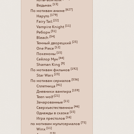
Коты-воители
[13]
Ведьмак
[627]
По мотивам аниме
[179]
Наруто
[22]
Fairy Tail
[11]
Vampire Knight
[31]
Реборн
[54]
Bleach
[25]
Темный дворецкий
[12]
One Piece
[15]
Покемоны
[44]
Сейлор Мун
[9]
Shaman King
[192]
По мотивам фильмов
[23]
Star Wars
[536]
По мотивам сериалов
[41]
Сплетница
[159]
Дневники вампира
[21]
Teen wolf
[11]
Зачарованные
[46]
Сверхъестественное
[15]
Однажды в сказке
[16]
Игра престолов
[75]
по мотивам мультсериалов
[11]
Winx
[13]