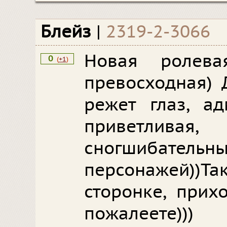
Блейз
|
2319-2-3066
Новая ролев
0
(
+1
)
превосходная) 
режет глаз, ад
приветливая
сногшибательн
персонажей))Т
сторонке, прих
пожалеете)))