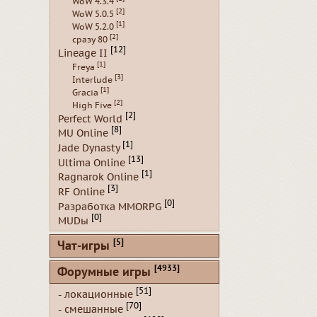
WoW 4.3.4
[2]
WoW 5.0.5
[1]
WoW 5.2.0
[2]
сразу 80
[12]
Lineage II
[1]
Freya
[3]
Interlude
[1]
Gracia
[2]
High Five
[2]
Perfect World
[8]
MU Online
[1]
Jade Dynasty
[13]
Ultima Online
[1]
Ragnarok Online
[3]
RF Online
[0]
Разработка MMORPG
[0]
MUDы
[5]
Чат-игры
[4933]
Форумные игры
[51]
- локационные
[70]
- смешанные