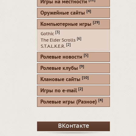
[12]
Игры на местности
[4]
Оружейные сайты
[29]
Компьютерные игры
[3]
Gothic
[6]
The Elder Scrolls
[2]
S.T.A.L.K.E.R.
[5]
Ролевые новости
[9]
Ролевые клубы
[10]
Клановые сайты
[2]
Игры по e-mail
[4]
Ролевые игры (Разное)
ВКонтакте