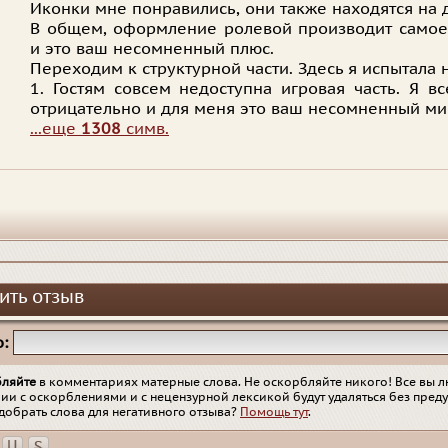
Иконки мне понравились, они также находятся на
В общем, оформление ролевой производит самое
и это ваш несомненный плюс.
Переходим к структурной части. Здесь я испытала
1. Гостям совсем недоступна игровая часть. Я в
отрицательно и для меня это ваш несомненный ми
...еще
1308
симв.
ить отзыв
:
бляйте
в комментариях матерные слова. Не оскорбляйте никого! Все вы л
ии с оскорблениями и с нецензурной лексикой будут удаляться без пред
добрать слова для негативного отзыва?
Помощь тут
.