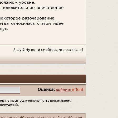
 должном уровне.
 положительное впечатление
 некоторое разочарование.
сегда относилась к этой идее
нус.
Я шут? Ну вот и смейтесь, что раскисли?
Оценка:
войдите
в Топ!
юди, отнеситесь к оппонентам с пониманием.
упреждений.
Минимум -
40
симв., осталось набрать
40
симв.