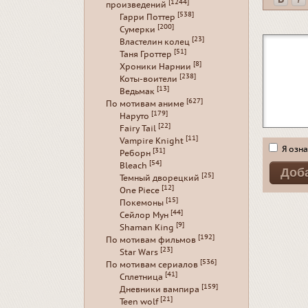
[1244]
произведений
[538]
Гарри Поттер
[200]
Сумерки
[23]
Властелин колец
[51]
Таня Гроттер
[8]
Хроники Нарнии
[238]
Коты-воители
[13]
Ведьмак
[627]
По мотивам аниме
[179]
Наруто
[22]
Fairy Tail
[11]
Vampire Knight
Я озна
[31]
Реборн
[54]
Bleach
[25]
Темный дворецкий
[12]
One Piece
[15]
Покемоны
[44]
Сейлор Мун
[9]
Shaman King
[192]
По мотивам фильмов
[23]
Star Wars
[536]
По мотивам сериалов
[41]
Сплетница
[159]
Дневники вампира
[21]
Teen wolf