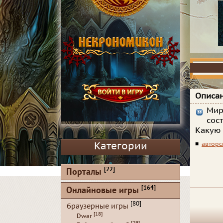
Описан
Мир
сос
Какую 
Категории
■
авторс
[22]
Порталы
[164]
Онлайновые игры
[80]
браузерные игры
[18]
Dwar
[29]