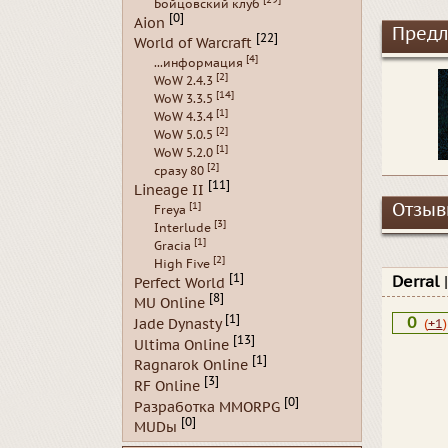
Бойцовский клуб
[0]
Aion
Предл
[22]
World of Warcraft
[4]
...информация
[2]
WoW 2.4.3
[14]
WoW 3.3.5
[1]
WoW 4.3.4
[2]
WoW 5.0.5
[1]
WoW 5.2.0
[2]
сразу 80
[11]
Lineage II
[1]
Отзывы
Freya
[3]
Interlude
[1]
Gracia
[2]
High Five
[1]
Derral
Perfect World
[8]
MU Online
[1]
0
Jade Dynasty
(
+1
)
[13]
Ultima Online
[1]
Ragnarok Online
[3]
RF Online
[0]
Разработка MMORPG
[0]
MUDы