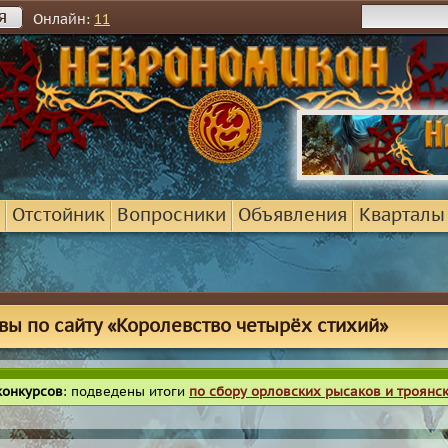
я
Онлайн:
11
Отстойник
Вопросники
Объявления
Кварталы
вы по сайту «Королевство четырёх стихий»
конкурсов
: подведены итоги
по сбору орловских рысаков и троянс