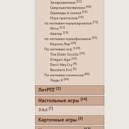
[11]
Зачарованные
[46]
Сверхъестественное
[15]
Однажды в сказке
[16]
Игра престолов
[75]
по мотивам мультсериалов
[11]
Winx
[13]
Аватар
[35]
по мотивам мультфильмов
[20]
Король Лев
[128]
По мотивам игр
[19]
The Elder Scrolls
[15]
Dragon Age
[4]
Devil May Cry
[5]
Resident Evil
[80]
По мотивам комиксов
[56]
Люди Х
[1]
ЛитРПГ
[14]
Настольные игры
[7]
D&d
[2]
Карточные игры