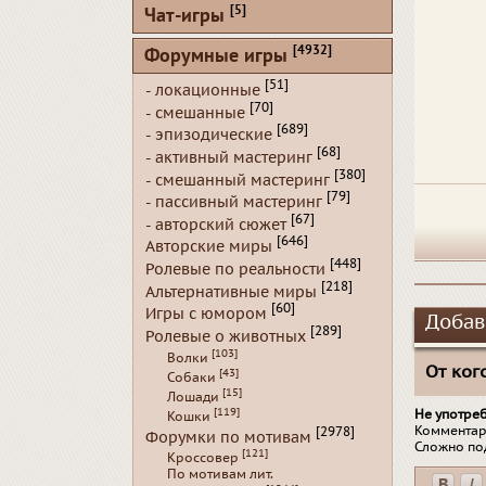
[5]
Чат-игры
[4932]
Форумные игры
[51]
- локационные
[70]
- смешанные
[689]
- эпизодические
[68]
- активный мастеринг
[380]
- смешанный мастеринг
[79]
- пассивный мастеринг
[67]
- авторский сюжет
[646]
Авторские миры
[448]
Ролевые по реальности
[218]
Альтернативные миры
[60]
Игры с юмором
Добав
[289]
Ролевые о животных
[103]
Волки
От кого
[43]
Собаки
[15]
Лошади
[119]
Не употре
Кошки
Комментар
[2978]
Форумки по мотивам
Сложно по
[121]
Кроссовер
По мотивам лит.