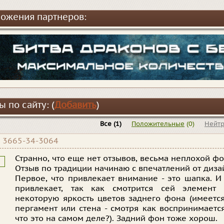
ожения партнеров:
 по сайту: (
Добавить
)
Все
(1)
Положительные
(0)
Нейт
|
3665-34-3064
Странно, что еще нет отзывов, весьма неплохой ф
Отзыв по традиции начинаю с впечатлений от диза
Первое, что привлекает внимание - это шапка. И 
привлекает, так как смотрится сей элемент
некоторую яркость цветов заднего фона (имеется
пергамент или стена - смотря как воспринимаетс
что это на самом деле?). Задний фон тоже хорош.