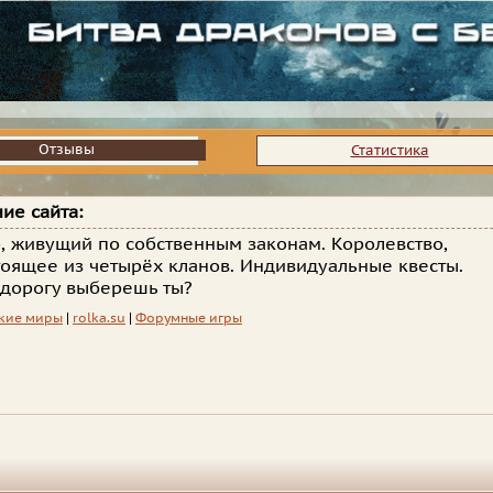
Отзывы
Отзывы
Статистика
ие сайта:
, живущий по собственным законам. Королевство,
тоящее из четырёх кланов. Индивидуальные квесты.
дорогу выберешь ты?
кие миры
|
rolka.su
|
Форумные игры