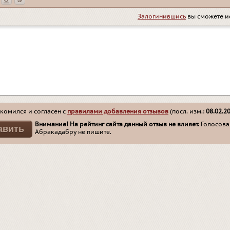
Залогинившись
вы сможете и
комился и согласен с
правилами добавления отзывов
(посл. изм.:
08.02.2
Внимание! На рейтинг сайта данный отзыв не влияет.
Голосован
Абракадабру не пишите.