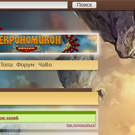
 Топа
Форум
ЧаВо
ких коней
.
Как подписаться?