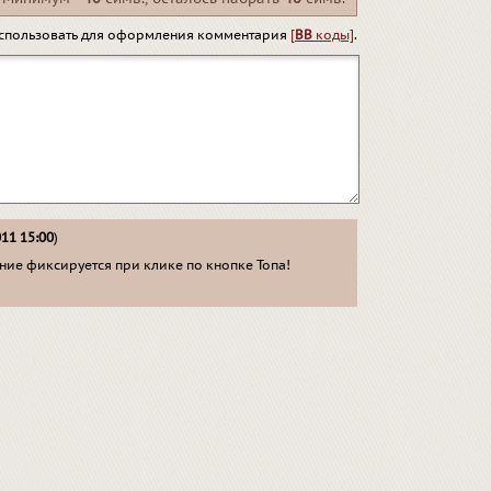
спользовать для оформления комментария
[
BB
коды]
.
011 15:00
)
ие фиксируется при клике по кнопке Топа!