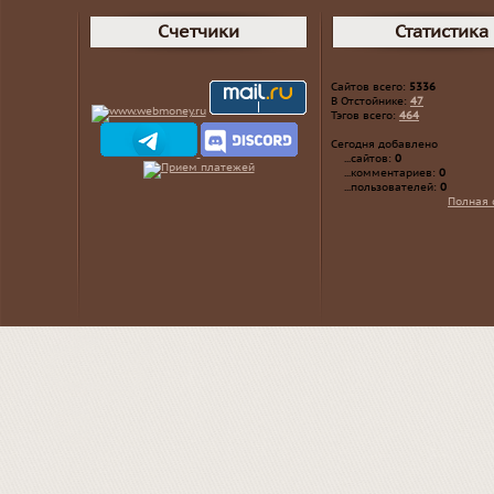
Счетчики
Статистика
Сайтов всего:
5336
В Отстойнике:
47
Тэгов всего:
464
Сегодня добавлено
...сайтов:
0
...комментариев:
0
...пользователей:
0
Полная 