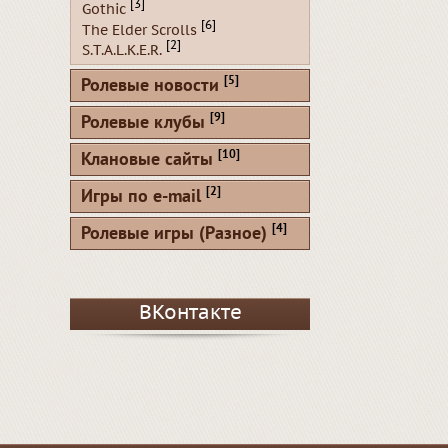
[3]
Gothic
[6]
The Elder Scrolls
[2]
S.T.A.L.K.E.R.
[5]
Ролевые новости
[9]
Ролевые клубы
[10]
Клановые сайты
[2]
Игры по e-mail
[4]
Ролевые игры (Разное)
ВКонтакте