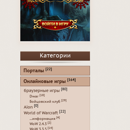
Категории
[22]
Порталы
[164]
Онлайновые игры
[80]
браузерные игры
[18]
Dwar
[29]
Бойцовский клуб
[0]
Aion
[22]
World of Warcraft
[4]
...информация
[2]
WoW 2.4.3
[14]
WoW 3.3.5