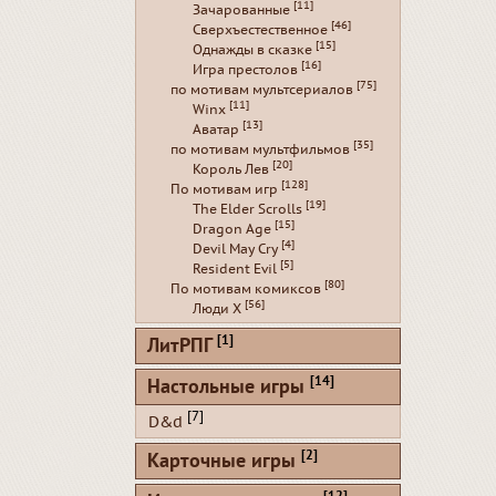
[11]
Зачарованные
[46]
Сверхъестественное
[15]
Однажды в сказке
[16]
Игра престолов
[75]
по мотивам мультсериалов
[11]
Winx
[13]
Аватар
[35]
по мотивам мультфильмов
[20]
Король Лев
[128]
По мотивам игр
[19]
The Elder Scrolls
[15]
Dragon Age
[4]
Devil May Cry
[5]
Resident Evil
[80]
По мотивам комиксов
[56]
Люди Х
[1]
ЛитРПГ
[14]
Настольные игры
[7]
D&d
[2]
Карточные игры