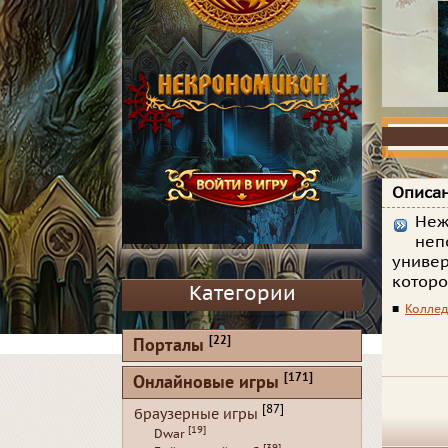
Описан
Неж
неп
универ
которо
Категории
■
Коллед
[22]
Порталы
[171]
Онлайновые игры
[87]
браузерные игры
[19]
Dwar
[39]