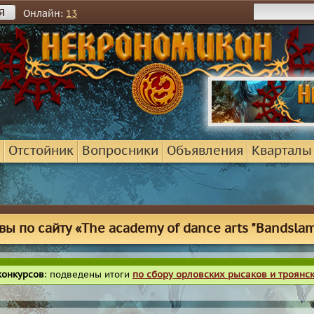
я
Онлайн:
13
Отстойник
Вопросники
Объявления
Кварталы
ы по сайту «The academy of dance arts "Bandslam"
конкурсов
: подведены итоги
по сбору орловских рысаков и троянс