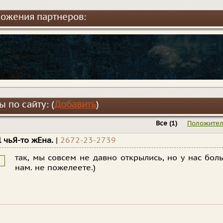
ожения партнеров:
 по сайту: (
Добавить
)
Все
(1)
Положите
l чьЯ-то жЕна.
|
2672-23-2739
так, мы совсем не давно открылись, но у нас бол
нам. не пожелеете.)