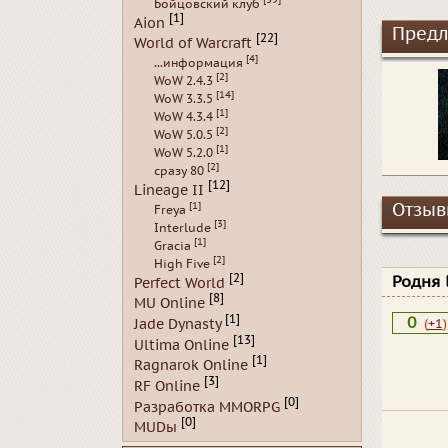
Бойцовский клуб
[1]
Aion
Предл
[22]
World of Warcraft
[4]
...информация
[2]
WoW 2.4.3
[14]
WoW 3.3.5
[1]
WoW 4.3.4
[2]
WoW 5.0.5
[1]
WoW 5.2.0
[2]
сразу 80
[12]
Lineage II
[1]
Отзывы
Freya
[3]
Interlude
[1]
Gracia
[2]
High Five
[2]
Родня 
Perfect World
[8]
MU Online
[1]
0
Jade Dynasty
(
+1
)
[13]
Ultima Online
[1]
Ragnarok Online
[3]
RF Online
[0]
Разработка MMORPG
[0]
MUDы