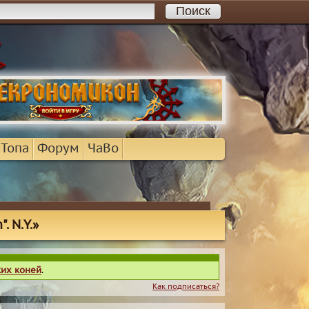
 Топа
Форум
ЧаВо
. N.Y.»
ких коней
.
Как подписаться?