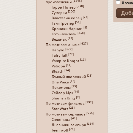
[1245]
произведений
Я озна
[538]
Гарри Поттер
[200]
Сумерки
[24]
Властелин колец
[51]
Таня Гроттер
[8]
Хроники Нарнии
[238]
Коты-воители
[13]
Ведьмак
[627]
По мотивам аниме
[179]
Наруто
[22]
Fairy Tail
[11]
Vampire Knight
[31]
Реборн
[54]
Bleach
[25]
Темный дворецкий
[12]
One Piece
[15]
Покемоны
[44]
Сейлор Мун
[9]
Shaman King
[192]
По мотивам фильмов
[23]
Star Wars
[536]
По мотивам сериалов
[41]
Сплетница
[159]
Дневники вампира
[21]
Teen wolf