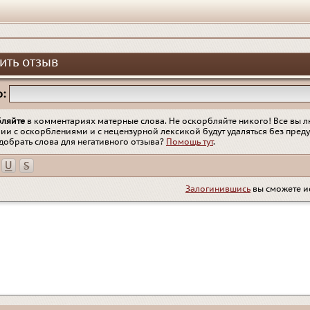
ить отзыв
:
бляйте
в комментариях матерные слова. Не оскорбляйте никого! Все вы л
ии с оскорблениями и с нецензурной лексикой будут удаляться без пред
добрать слова для негативного отзыва?
Помощь тут
.
Залогинившись
вы сможете и