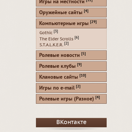
[12]
Игры на местности
[4]
Оружейные сайты
[29]
Компьютерные игры
[3]
Gothic
[6]
The Elder Scrolls
[2]
S.T.A.L.K.E.R.
[5]
Ролевые новости
[9]
Ролевые клубы
[10]
Клановые сайты
[2]
Игры по e-mail
[4]
Ролевые игры (Разное)
ВКонтакте