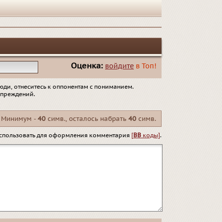
Оценка:
войдите
в Топ!
юди, отнеситесь к оппонентам с пониманием.
упреждений.
Минимум -
40
симв., осталось набрать
40
симв.
спользовать для оформления комментария
[
BB
коды]
.