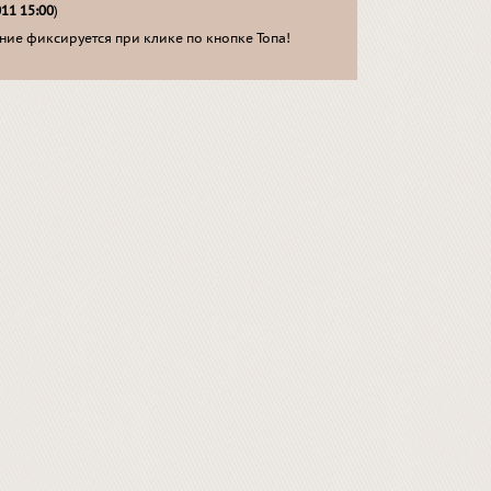
011 15:00
)
ие фиксируется при клике по кнопке Топа!