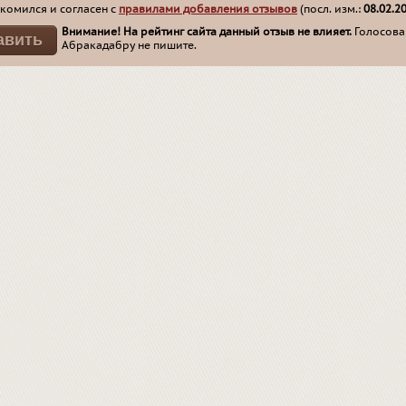
комился и согласен с
правилами добавления отзывов
(посл. изм.:
08.02.2
Внимание! На рейтинг сайта данный отзыв не влияет.
Голосован
Абракадабру не пишите.