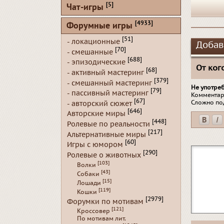
[5]
Чат-игры
[4933]
Форумные игры
[51]
- локационные
Добав
[70]
- смешанные
[688]
- эпизодические
От кого
[68]
- активный мастеринг
[379]
- смешанный мастеринг
Не употре
[79]
- пассивный мастеринг
Комментар
[67]
Сложно по
- авторский сюжет
[646]
Авторские миры
[448]
Ролевые по реальности
[217]
Альтернативные миры
[60]
Игры с юмором
[290]
Ролевые о животных
[103]
Волки
[43]
Собаки
[15]
Лошади
[119]
Кошки
[2979]
Форумки по мотивам
[121]
Кроссовер
По мотивам лит.