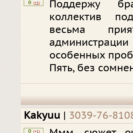
Поддержу бр
0
(
+1
)
коллектив по
весьма при
администрац
особенных пробл
Пять, без сомнен
Kakyuu
|
3039-76-810
Ммм, сюжет оч
0
(
+1
)