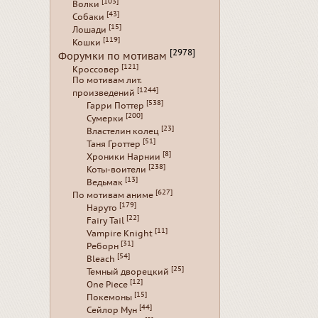
[103]
Волки
[43]
Собаки
[15]
Лошади
[119]
Кошки
[2978]
Форумки по мотивам
[121]
Кроссовер
По мотивам лит.
[1244]
произведений
[538]
Гарри Поттер
[200]
Сумерки
[23]
Властелин колец
[51]
Таня Гроттер
[8]
Хроники Нарнии
[238]
Коты-воители
[13]
Ведьмак
[627]
По мотивам аниме
[179]
Наруто
[22]
Fairy Tail
[11]
Vampire Knight
[31]
Реборн
[54]
Bleach
[25]
Темный дворецкий
[12]
One Piece
[15]
Покемоны
[44]
Сейлор Мун