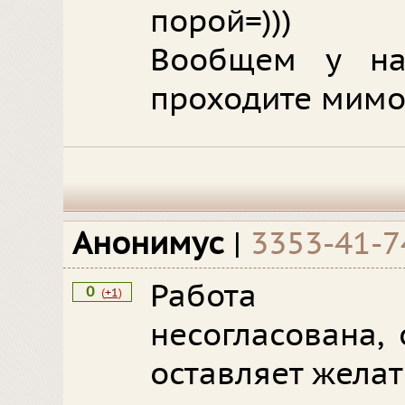
порой=)))
Вообщем у на
проходите мимо,
Анонимус
|
3353-41-7
Работа а
0
(
+1
)
несогласована,
оставляет желат