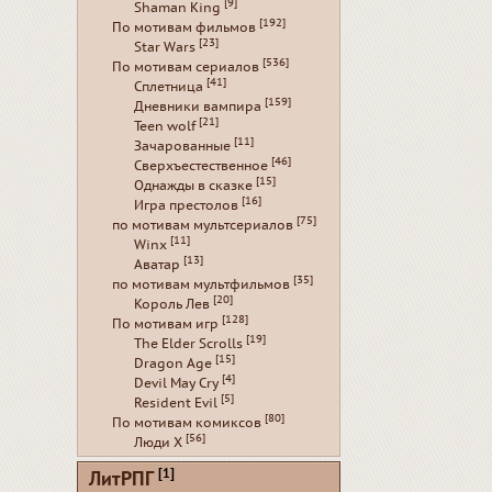
[9]
Shaman King
[192]
По мотивам фильмов
[23]
Star Wars
[536]
По мотивам сериалов
[41]
Сплетница
[159]
Дневники вампира
[21]
Teen wolf
[11]
Зачарованные
[46]
Сверхъестественное
[15]
Однажды в сказке
[16]
Игра престолов
[75]
по мотивам мультсериалов
[11]
Winx
[13]
Аватар
[35]
по мотивам мультфильмов
[20]
Король Лев
[128]
По мотивам игр
[19]
The Elder Scrolls
[15]
Dragon Age
[4]
Devil May Cry
[5]
Resident Evil
[80]
По мотивам комиксов
[56]
Люди Х
[1]
ЛитРПГ