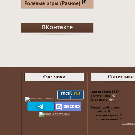
[4]
Ролевые игры (Разное)
ВКонтакте
Счетчики
Статистика
Сайтов всего:
5337
В Отстойнике:
47
Тэгов всего:
464
Сегодня добавлено
...сайтов:
0
...комментариев:
2
...пользователей:
1
Полная 