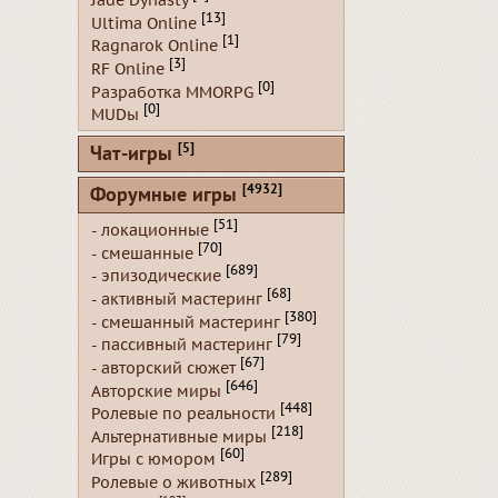
Jade Dynasty
[13]
Ultima Online
[1]
Ragnarok Online
[3]
RF Online
[0]
Разработка MMORPG
[0]
MUDы
[5]
Чат-игры
[4932]
Форумные игры
[51]
- локационные
[70]
- смешанные
[689]
- эпизодические
[68]
- активный мастеринг
[380]
- смешанный мастеринг
[79]
- пассивный мастеринг
[67]
- авторский сюжет
[646]
Авторские миры
[448]
Ролевые по реальности
[218]
Альтернативные миры
[60]
Игры с юмором
[289]
Ролевые о животных