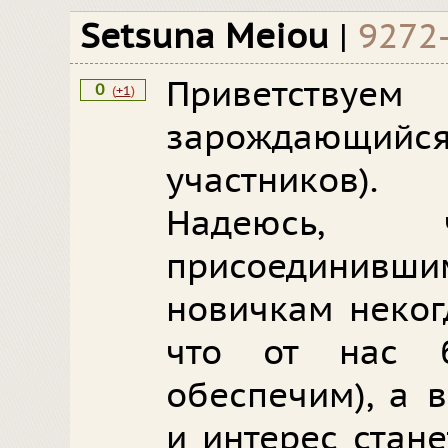
Setsuna Meiou
|
9272
Приветствуе
0
(
+1
)
зарождающийся
участников).
Надеюсь
присоединив
новичкам некогд
что от нас б
обеспечим), а 
и интерес стан