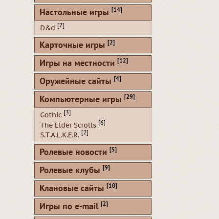
[14]
Настольные игры
[7]
D&d
[2]
Карточные игры
[12]
Игры на местности
[4]
Оружейные сайты
[29]
Компьютерные игры
[3]
Gothic
[6]
The Elder Scrolls
[2]
S.T.A.L.K.E.R.
[5]
Ролевые новости
[9]
Ролевые клубы
[10]
Клановые сайты
[2]
Игры по e-mail