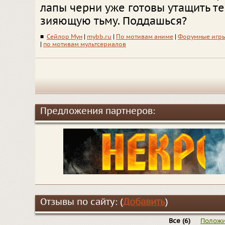
лапы черни уже готовы утащить те
зияющую тьму. Поддашься?
■
Сейлор Мун
|
mybb.ru
|
По мотивам аниме
|
Форумные игр
|
по мотивам мультсериалов
Предложения партнеров:
Отзывы по сайту: (
Добавить
)
Все
(6)
Положи