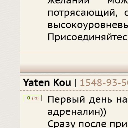
желании мож
потрясающий, с
высокоуровневы
Присоединяйтесь
Yaten Kou
|
1548-93-5
Первый день на
0
(
+1
)
адреналин))
Сразу после пр