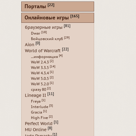
[22]
Порталы
[165]
Онлайновые игры
[81]
браузерные игры
[18]
Dwar
[29]
Бойцовский клуб
[0]
Aion
[22]
World of Warcraft
[4]
...информация
[2]
WoW 2.4.3
[14]
WoW 3.3.5
[1]
WoW 4.3.4
[2]
WoW 5.0.5
[1]
WoW 5.2.0
[2]
сразу 80
[11]
Lineage II
[1]
Freya
[3]
Interlude
[1]
Gracia
[2]
High Five
[1]
Perfect World
[8]
MU Online
[1]