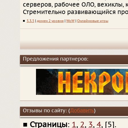
серверов, рабочее ОЛО, вехиклы, к
Стремительно развивающийся про
■
3.3.5
|
домен 2 уровня
|
WoW
|
Онлайновые игры
Предложения партнеров:
Отзывы по сайту: (
Добавить
)
■
Страницы
:
1
,
2
,
3
,
4
, [5].