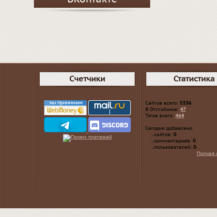
Счетчики
Статистика
Сайтов всего:
5336
В Отстойнике:
47
Тэгов всего:
464
Сегодня добавлено
...сайтов:
0
...комментариев:
0
...пользователей:
0
Полная 