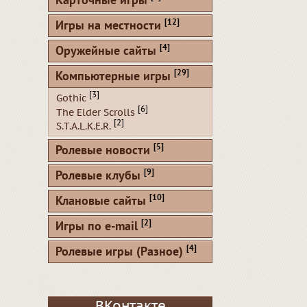
Карточные игры
[12]
Игры на местности
[4]
Оружейные сайты
[29]
Компьютерные игры
[3]
Gothic
[6]
The Elder Scrolls
[2]
S.T.A.L.K.E.R.
[5]
Ролевые новости
[9]
Ролевые клубы
[10]
Клановые сайты
[2]
Игры по e-mail
[4]
Ролевые игры (Разное)
ВКонтакте