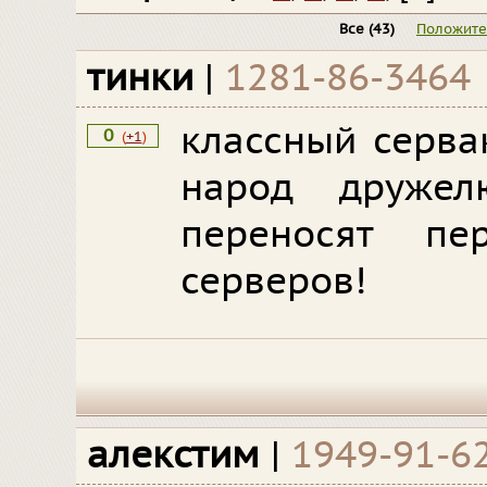
Все
(43)
Положит
тинки
|
1281-86-3464
классный серва
0
(
+1
)
народ друже
переносят пе
серверов!
алекстим
|
1949-91-6