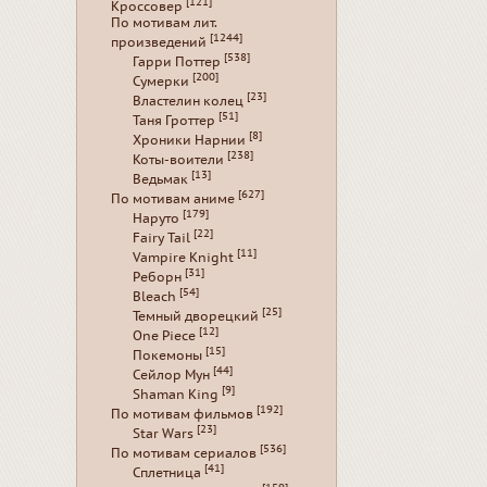
[121]
Кроссовер
По мотивам лит.
[1244]
произведений
[538]
Гарри Поттер
[200]
Сумерки
[23]
Властелин колец
[51]
Таня Гроттер
[8]
Хроники Нарнии
[238]
Коты-воители
[13]
Ведьмак
[627]
По мотивам аниме
[179]
Наруто
[22]
Fairy Tail
[11]
Vampire Knight
[31]
Реборн
[54]
Bleach
[25]
Темный дворецкий
[12]
One Piece
[15]
Покемоны
[44]
Сейлор Мун
[9]
Shaman King
[192]
По мотивам фильмов
[23]
Star Wars
[536]
По мотивам сериалов
[41]
Сплетница