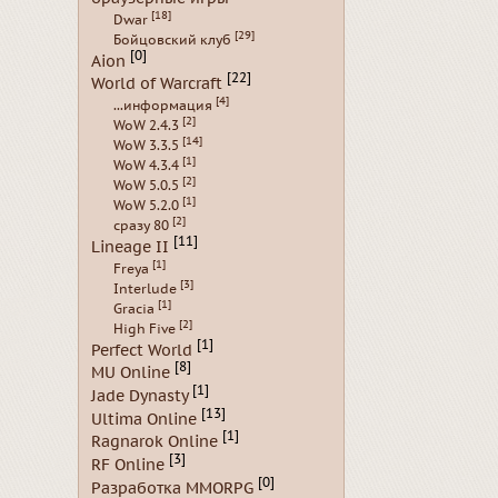
[18]
Dwar
[29]
Бойцовский клуб
[0]
Aion
[22]
World of Warcraft
[4]
...информация
[2]
WoW 2.4.3
[14]
WoW 3.3.5
[1]
WoW 4.3.4
[2]
WoW 5.0.5
[1]
WoW 5.2.0
[2]
сразу 80
[11]
Lineage II
[1]
Freya
[3]
Interlude
[1]
Gracia
[2]
High Five
[1]
Perfect World
[8]
MU Online
[1]
Jade Dynasty
[13]
Ultima Online
[1]
Ragnarok Online
[3]
RF Online
[0]
Разработка MMORPG