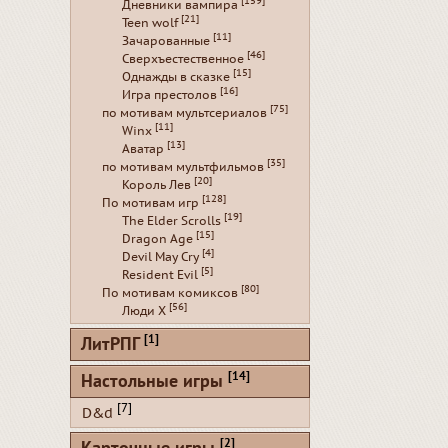
[159]
Дневники вампира
[21]
Teen wolf
[11]
Зачарованные
[46]
Сверхъестественное
[15]
Однажды в сказке
[16]
Игра престолов
[75]
по мотивам мультсериалов
[11]
Winx
[13]
Аватар
[35]
по мотивам мультфильмов
[20]
Король Лев
[128]
По мотивам игр
[19]
The Elder Scrolls
[15]
Dragon Age
[4]
Devil May Cry
[5]
Resident Evil
[80]
По мотивам комиксов
[56]
Люди Х
[1]
ЛитРПГ
[14]
Настольные игры
[7]
D&d
[2]