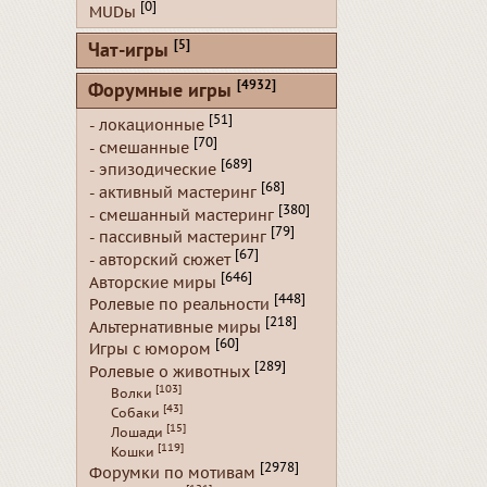
[0]
MUDы
[5]
Чат-игры
[4932]
Форумные игры
[51]
- локационные
[70]
- смешанные
[689]
- эпизодические
[68]
- активный мастеринг
[380]
- смешанный мастеринг
[79]
- пассивный мастеринг
[67]
- авторский сюжет
[646]
Авторские миры
[448]
Ролевые по реальности
[218]
Альтернативные миры
[60]
Игры с юмором
[289]
Ролевые о животных
[103]
Волки
[43]
Собаки
[15]
Лошади
[119]
Кошки
[2978]
Форумки по мотивам