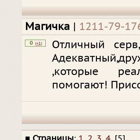
Магичка
|
1211-79-17
Отличный серв,
0
(
+1
)
Адекватный,дру
,которые ре
помогают! Прис
■
Страницы
:
1
,
2
,
3
,
4
, [5].