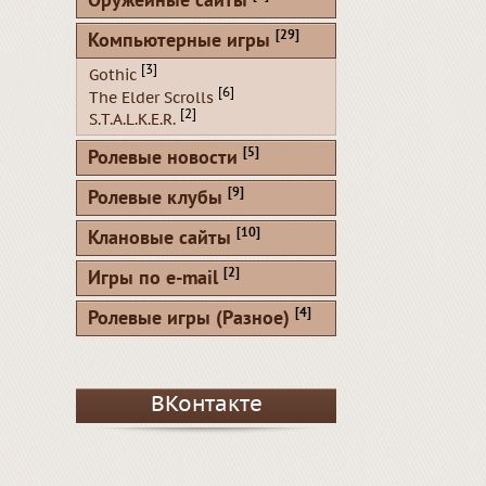
Оружейные сайты
[29]
Компьютерные игры
[3]
Gothic
[6]
The Elder Scrolls
[2]
S.T.A.L.K.E.R.
[5]
Ролевые новости
[9]
Ролевые клубы
[10]
Клановые сайты
[2]
Игры по e-mail
[4]
Ролевые игры (Разное)
ВКонтакте