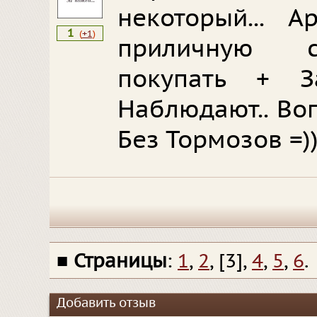
некоторый... 
1
(
+1
)
приличную 
покупать + З
Наблюдают.. Во
Без Тормозов =)
■
Страницы
:
1
,
2
, [3],
4
,
5
,
6
.
Добавить отзыв