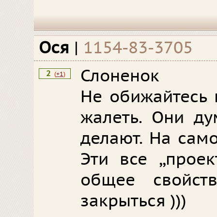
Ося
|
1154-83-3705
Слоненок
2
(
+1
)
Не обижайтесь 
жалеть. Они ду
делают. На само
Эти все ,,прое
общее свойст
закрыться )))