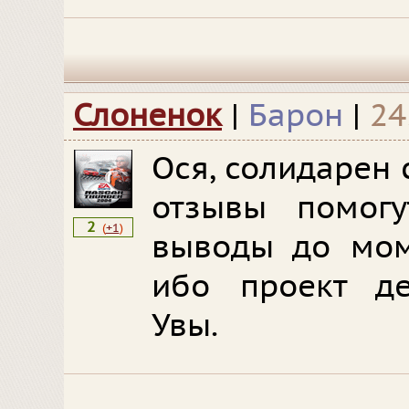
Слоненок
|
Барон
|
24
Ося, солидарен
отзывы помогу
2
(
+1
)
выводы до мом
ибо проект де
Увы.