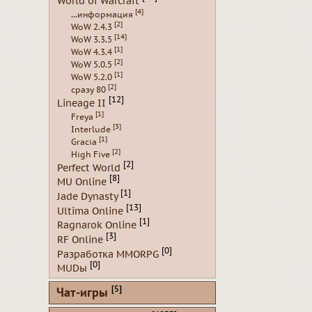
World of Warcraft
[4]
...информация
[2]
WoW 2.4.3
[14]
WoW 3.3.5
[1]
WoW 4.3.4
[2]
WoW 5.0.5
[1]
WoW 5.2.0
[2]
сразу 80
[12]
Lineage II
[1]
Freya
[3]
Interlude
[1]
Gracia
[2]
High Five
[2]
Perfect World
[8]
MU Online
[1]
Jade Dynasty
[13]
Ultima Online
[1]
Ragnarok Online
[3]
RF Online
[0]
Разработка MMORPG
[0]
MUDы
[5]
Чат-игры