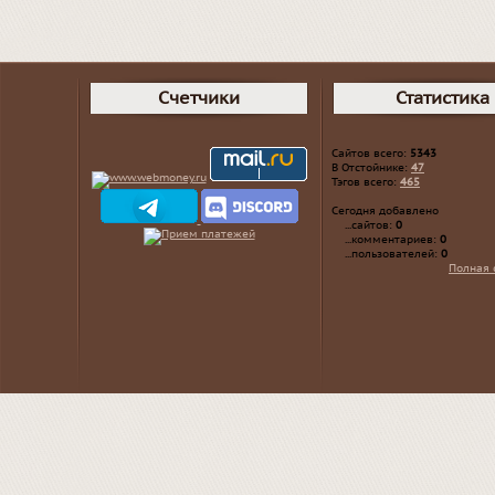
Счетчики
Статистика
Сайтов всего:
5343
В Отстойнике:
47
Тэгов всего:
465
Сегодня добавлено
...сайтов:
0
...комментариев:
0
...пользователей:
0
Полная 