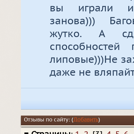
вы играли и
занова))) Баг
жутко. А сд
способностей
липовые)))Не за
даже не вляпайт
Отзывы по сайту: (
Добавить
)