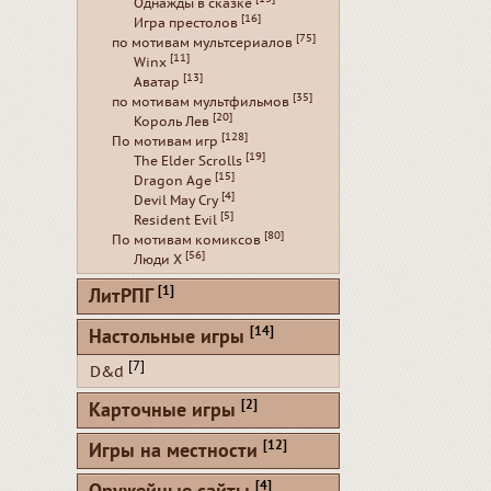
Однажды в сказке
[16]
Игра престолов
[75]
по мотивам мультсериалов
[11]
Winx
[13]
Аватар
[35]
по мотивам мультфильмов
[20]
Король Лев
[128]
По мотивам игр
[19]
The Elder Scrolls
[15]
Dragon Age
[4]
Devil May Cry
[5]
Resident Evil
[80]
По мотивам комиксов
[56]
Люди Х
[1]
ЛитРПГ
[14]
Настольные игры
[7]
D&d
[2]
Карточные игры
[12]
Игры на местности
[4]