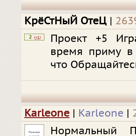
КрёСтНыЙ ОтеЦ
|
263
Проект +5 Иг
2
(
+1
)
время приму в
что Обращайтесь
Karleone
|
Karleone
|
Нормальный 