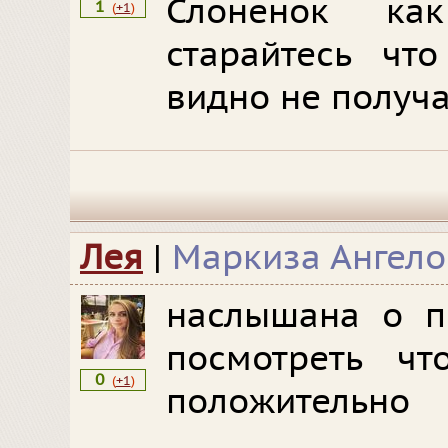
Слоненок к
1
(
+1
)
старайтесь чт
видно не получа
Лея
|
Маркиза Ангело
наслышана о п
посмотреть ч
0
(
+1
)
положительно