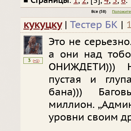
■
Страницы
:
1
,
2
, [3],
4
,
5
,
6
.
Все
(58)
Положит
кукуцку
|
Тестер БК
|
Это не серьезно
а они над тобо
3
(
+1
)
ОНИЖДЕТИ))) 
пустая и глуп
бана))) Баго
миллион. ,,Адми
уровни своим др