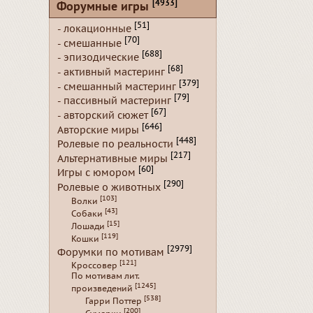
[4933]
Форумные игры
[51]
- локационные
[70]
- смешанные
[688]
- эпизодические
[68]
- активный мастеринг
[379]
- смешанный мастеринг
[79]
- пассивный мастеринг
[67]
- авторский сюжет
[646]
Авторские миры
[448]
Ролевые по реальности
[217]
Альтернативные миры
[60]
Игры с юмором
[290]
Ролевые о животных
[103]
Волки
[43]
Собаки
[15]
Лошади
[119]
Кошки
[2979]
Форумки по мотивам
[121]
Кроссовер
По мотивам лит.
[1245]
произведений
[538]
Гарри Поттер
[200]