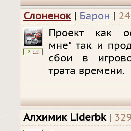
Слоненок
|
Барон
|
24
Проект как ос
мне" так и про
2
(
+1
)
сбои в игрово
трата времени.
Алхимик Liderbk
|
329