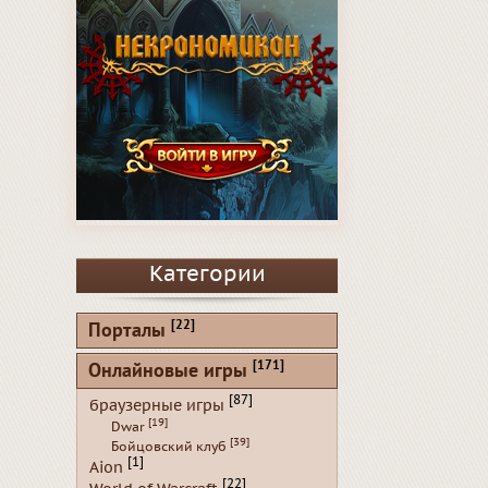
Категории
[22]
Порталы
[171]
Онлайновые игры
[87]
браузерные игры
[19]
Dwar
[39]
Бойцовский клуб
[1]
Aion
[22]