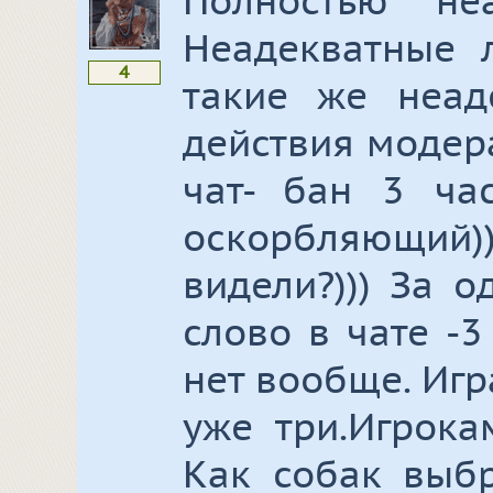
Полностью не
Неадекватные 
4
такие же неад
действия модер
чат- бан 3 ча
оскорбляющий))
видели?))) За 
слово в чате -3
нет вообще. Игр
уже три.Игрока
Как собак выбр