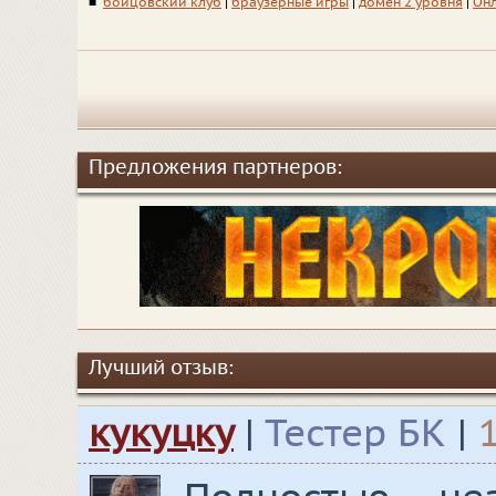
■
бойцовский клуб
|
браузерные игры
|
домен 2 уровня
|
Он
Предложения партнеров:
Лучший отзыв:
кукуцку
|
Тестер БК
|