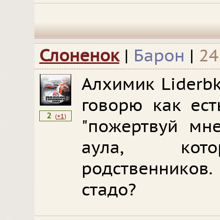
Слоненок
|
Барон
|
24
Алхимик Liderbk
говорю как ест
2
(
+1
)
"пожертвуй мне
аула, кото
родственников.
стадо?