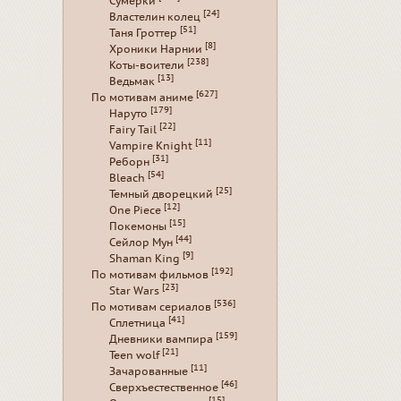
Сумерки
[24]
Властелин колец
[51]
Таня Гроттер
[8]
Хроники Нарнии
[238]
Коты-воители
[13]
Ведьмак
[627]
По мотивам аниме
[179]
Наруто
[22]
Fairy Tail
[11]
Vampire Knight
[31]
Реборн
[54]
Bleach
[25]
Темный дворецкий
[12]
One Piece
[15]
Покемоны
[44]
Сейлор Мун
[9]
Shaman King
[192]
По мотивам фильмов
[23]
Star Wars
[536]
По мотивам сериалов
[41]
Сплетница
[159]
Дневники вампира
[21]
Teen wolf
[11]
Зачарованные
[46]
Сверхъестественное
[15]