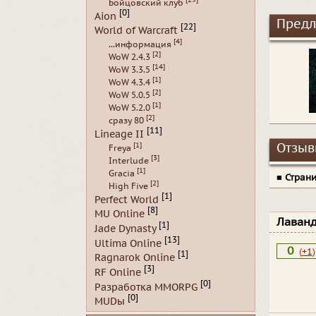
Бойцовский клуб
[0]
Aion
Предл
[22]
World of Warcraft
[4]
...информация
[2]
WoW 2.4.3
[14]
WoW 3.3.5
[1]
WoW 4.3.4
[2]
WoW 5.0.5
[1]
WoW 5.2.0
[2]
сразу 80
[11]
Lineage II
[1]
Отзывы
Freya
[3]
Interlude
[1]
Gracia
■
Стран
[2]
High Five
[1]
Perfect World
[8]
MU Online
Лаван
[1]
Jade Dynasty
[13]
Ultima Online
0
(
+1
)
[1]
Ragnarok Online
[3]
RF Online
[0]
Разработка MMORPG
[0]
MUDы