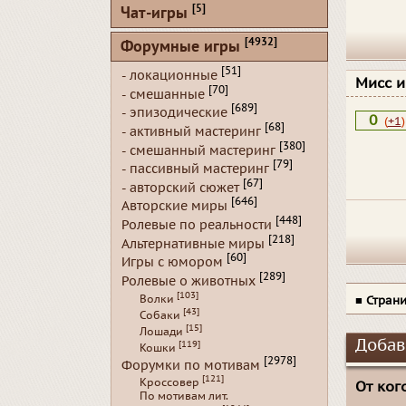
[5]
Чат-игры
[4932]
Форумные игры
[51]
- локационные
Мисс 
[70]
- смешанные
[689]
- эпизодические
0
(
+1
)
[68]
- активный мастеринг
[380]
- смешанный мастеринг
[79]
- пассивный мастеринг
[67]
- авторский сюжет
[646]
Авторские миры
[448]
Ролевые по реальности
[218]
Альтернативные миры
[60]
Игры с юмором
[289]
Ролевые о животных
[103]
Волки
■
Стран
[43]
Собаки
[15]
Лошади
Добав
[119]
Кошки
[2978]
Форумки по мотивам
[121]
Кроссовер
От кого
По мотивам лит.