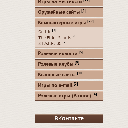
[12]
Игры на местности
[4]
Оружейные сайты
[29]
Компьютерные игры
[3]
Gothic
[6]
The Elder Scrolls
[2]
S.T.A.L.K.E.R.
[5]
Ролевые новости
[9]
Ролевые клубы
[10]
Клановые сайты
[2]
Игры по e-mail
[4]
Ролевые игры (Разное)
ВКонтакте