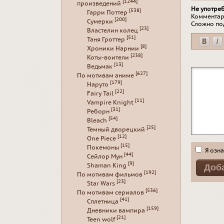
[1244]
произведений
Не употре
[538]
Гарри Поттер
Комментар
[200]
Сумерки
Сложно по
[23]
Властелин колец
[51]
Таня Гроттер
[8]
Хроники Нарнии
[238]
Коты-воители
[13]
Ведьмак
[627]
По мотивам аниме
[179]
Наруто
[22]
Fairy Tail
[11]
Vampire Knight
[31]
Реборн
[54]
Bleach
[25]
Темный дворецкий
[12]
One Piece
[15]
Покемоны
Я озна
[44]
Сейлор Мун
[9]
Shaman King
[192]
По мотивам фильмов
[23]
Star Wars
[536]
По мотивам сериалов
[41]
Сплетница
[159]
Дневники вампира
[21]
Teen wolf