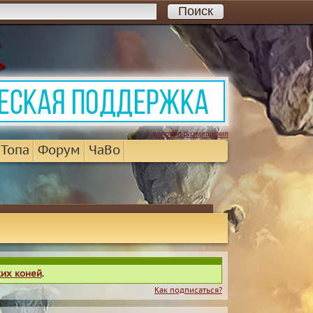
...условия размещения
 Топа
Форум
ЧаВо
ких коней
.
Как подписаться?