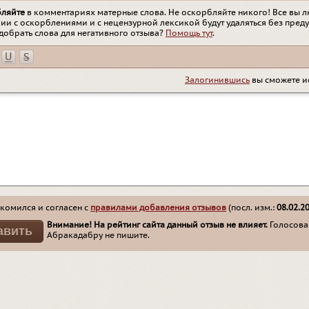
бляйте
в комментариях матерные слова. Не оскорбляйте никого! Все вы л
ии с оскорблениями и с нецензурной лексикой будут удаляться без пред
добрать слова для негативного отзыва?
Помощь тут
.
Залогинившись
вы сможете и
комился и согласен с
правилами добавления отзывов
(посл. изм.:
08.02.2
Внимание! На рейтинг сайта данный отзыв не влияет.
Голосован
Абракадабру не пишите.