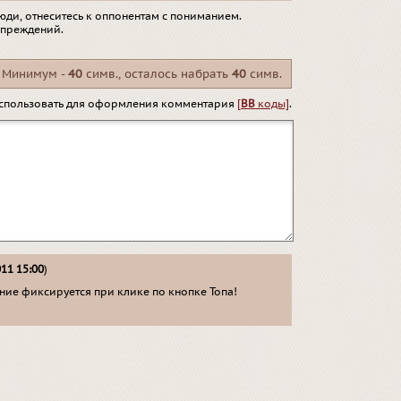
юди, отнеситесь к оппонентам с пониманием.
упреждений.
Минимум -
40
симв., осталось набрать
40
симв.
спользовать для оформления комментария
[
BB
коды]
.
011 15:00
)
ие фиксируется при клике по кнопке Топа!