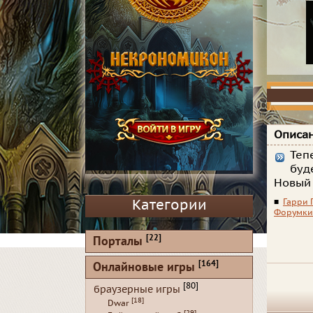
Описан
Теп
буде
Новый 
Категории
■
Гарри 
Форумки
[22]
Порталы
[164]
Онлайновые игры
[80]
браузерные игры
[18]
Dwar
[29]