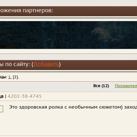
ожения партнеров:
 по сайту: (
Добавить
)
ицы
:
1
, [2].
Все
(12)
Положите
да
|
4202-38-4745
Это здоровская ролка с необычным сюжетом) заход