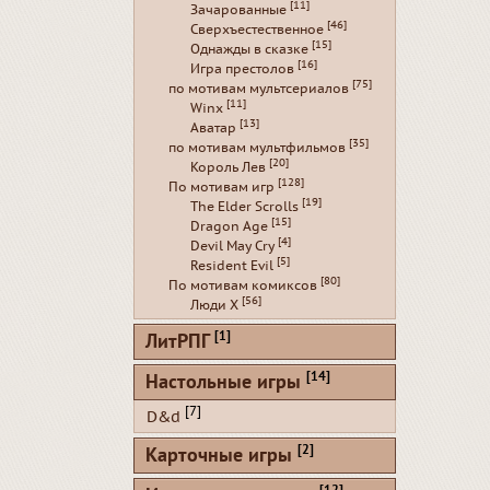
[11]
Зачарованные
[46]
Сверхъестественное
[15]
Однажды в сказке
[16]
Игра престолов
[75]
по мотивам мультсериалов
[11]
Winx
[13]
Аватар
[35]
по мотивам мультфильмов
[20]
Король Лев
[128]
По мотивам игр
[19]
The Elder Scrolls
[15]
Dragon Age
[4]
Devil May Cry
[5]
Resident Evil
[80]
По мотивам комиксов
[56]
Люди Х
[1]
ЛитРПГ
[14]
Настольные игры
[7]
D&d
[2]
Карточные игры