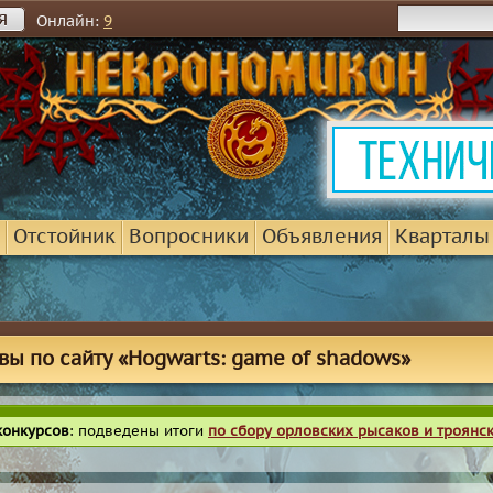
я
Онлайн:
9
Отстойник
Вопросники
Объявления
Кварталы
вы по сайту «Hogwarts: game of shadows»
конкурсов
: подведены итоги
по сбору орловских рысаков и троянс