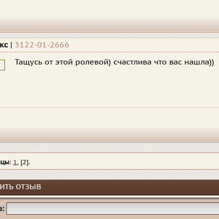
икс
|
3122-01-2666
Тащусь от этой ролевой) счастлива что вас нашла))
ицы
:
1
, [2].
ить отзыв
: