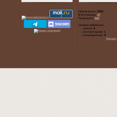
Сайтов всего:
5336
В Отстойнике:
47
Тэгов всего:
464
Сегодня добавлено
...сайтов:
0
...комментариев:
1
...пользователей:
0
Полная 