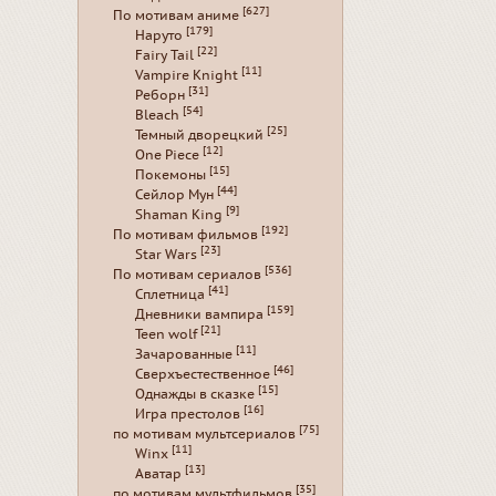
[627]
По мотивам аниме
[179]
Наруто
[22]
Fairy Tail
[11]
Vampire Knight
[31]
Реборн
[54]
Bleach
[25]
Темный дворецкий
[12]
One Piece
[15]
Покемоны
[44]
Сейлор Мун
[9]
Shaman King
[192]
По мотивам фильмов
[23]
Star Wars
[536]
По мотивам сериалов
[41]
Сплетница
[159]
Дневники вампира
[21]
Teen wolf
[11]
Зачарованные
[46]
Сверхъестественное
[15]
Однажды в сказке
[16]
Игра престолов
[75]
по мотивам мультсериалов
[11]
Winx
[13]
Аватар
[35]
по мотивам мультфильмов