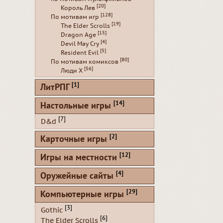
[20]
Король Лев
[128]
По мотивам игр
[19]
The Elder Scrolls
[15]
Dragon Age
[4]
Devil May Cry
[5]
Resident Evil
[80]
По мотивам комиксов
[56]
Люди Х
[1]
ЛитРПГ
[14]
Настольные игры
[7]
D&d
[2]
Карточные игры
[12]
Игры на местности
[4]
Оружейные сайты
[29]
Компьютерные игры
[3]
Gothic
[6]
The Elder Scrolls