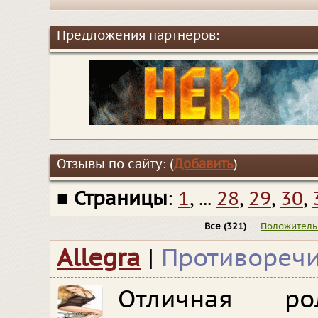
Предложения партнеров:
Отзывы по сайту: (
Добавить
)
■
Страницы
:
1
, ...
28
,
29
,
30
,
Все
(321)
Положител
Allegra
|
Противореч
Отличная р