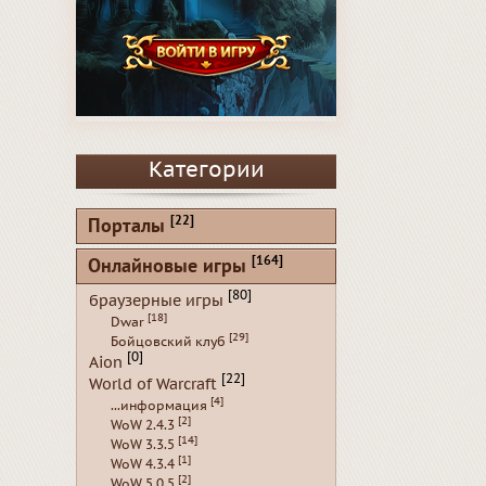
Категории
[22]
Порталы
[164]
Онлайновые игры
[80]
браузерные игры
[18]
Dwar
[29]
Бойцовский клуб
[0]
Aion
[22]
World of Warcraft
[4]
...информация
[2]
WoW 2.4.3
[14]
WoW 3.3.5
[1]
WoW 4.3.4
[2]
WoW 5.0.5