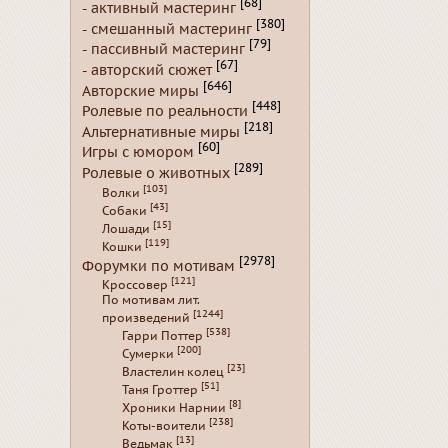
[68]
- активный мастеринг
[380]
- смешанный мастеринг
[79]
- пассивный мастеринг
[67]
- авторский сюжет
[646]
Авторские миры
[448]
Ролевые по реальности
[218]
Альтернативные миры
[60]
Игры с юмором
[289]
Ролевые о животных
[103]
Волки
[43]
Собаки
[15]
Лошади
[119]
Кошки
[2978]
Форумки по мотивам
[121]
Кроссовер
По мотивам лит.
[1244]
произведений
[538]
Гарри Поттер
[200]
Сумерки
[23]
Властелин колец
[51]
Таня Гроттер
[8]
Хроники Нарнии
[238]
Коты-воители
[13]
Ведьмак