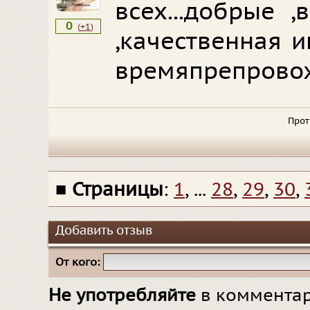
всех...добрые 
0
(
+1
)
,качественная 
времяпрепрово
Прот
■
Страницы
:
1
, ...
28
,
29
,
30
,
Добавить отзыв
От кого:
Не употребляйте
в комментар