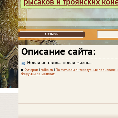
рысаков и троянских кон
Отзывы
Отзывы
Описание сайта:
Новая история... новая жизнь...
■
Сумерки
|
rolka.su
|
По мотивам литературных произведе
Форумки по мотивам