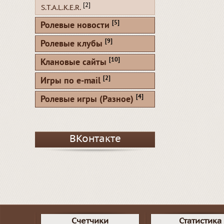
[2]
S.T.A.L.K.E.R.
[5]
Ролевые новости
[9]
Ролевые клубы
[10]
Клановые сайты
[2]
Игры по e-mail
[4]
Ролевые игры (Разное)
ВКонтакте
Счетчики
Статистика