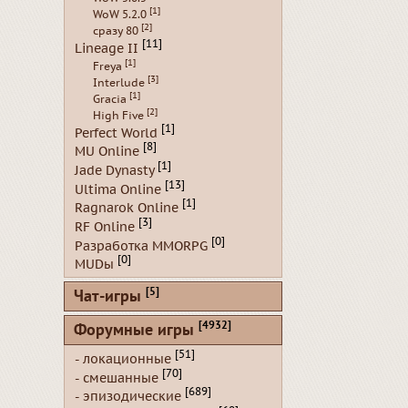
[1]
WoW 5.2.0
[2]
сразу 80
[11]
Lineage II
[1]
Freya
[3]
Interlude
[1]
Gracia
[2]
High Five
[1]
Perfect World
[8]
MU Online
[1]
Jade Dynasty
[13]
Ultima Online
[1]
Ragnarok Online
[3]
RF Online
[0]
Разработка MMORPG
[0]
MUDы
[5]
Чат-игры
[4932]
Форумные игры
[51]
- локационные
[70]
- смешанные
[689]
- эпизодические