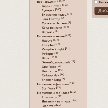
[1244]
произведений
Я озна
[538]
Гарри Поттер
[200]
Сумерки
[23]
Властелин колец
[51]
Таня Гроттер
[8]
Хроники Нарнии
[238]
Коты-воители
[13]
Ведьмак
[627]
По мотивам аниме
[179]
Наруто
[22]
Fairy Tail
[11]
Vampire Knight
[31]
Реборн
[54]
Bleach
[25]
Темный дворецкий
[12]
One Piece
[15]
Покемоны
[44]
Сейлор Мун
[9]
Shaman King
[192]
По мотивам фильмов
[23]
Star Wars
[536]
По мотивам сериалов
[41]
Сплетница
[159]
Дневники вампира
[21]
Teen wolf