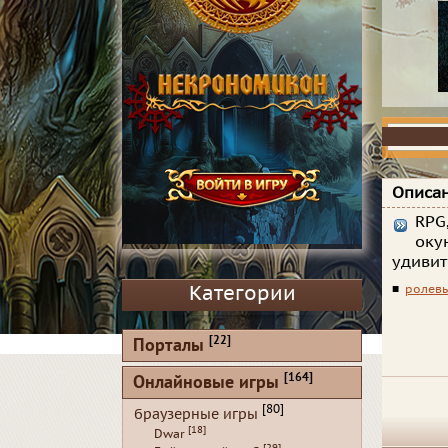
Описан
RPG
оку
удиви
Категории
■
ролевы
[22]
Порталы
[164]
Онлайновые игры
[80]
браузерные игры
[18]
Dwar
[29]