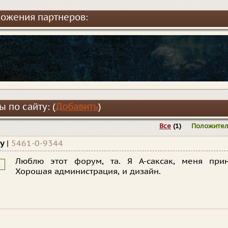
ожения партнеров:
 по сайту: (
Добавить
)
Все
(1)
Положите
ру
|
5461-0-9344
Люблю этот форум, та. Я А-саксак, меня при
Хорошая администрация, и дизайн.