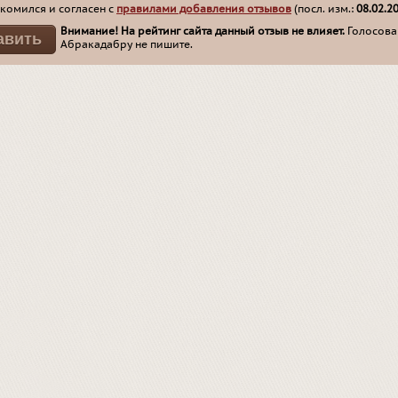
комился и согласен с
правилами добавления отзывов
(посл. изм.:
08.02.2
Внимание! На рейтинг сайта данный отзыв не влияет.
Голосован
Абракадабру не пишите.