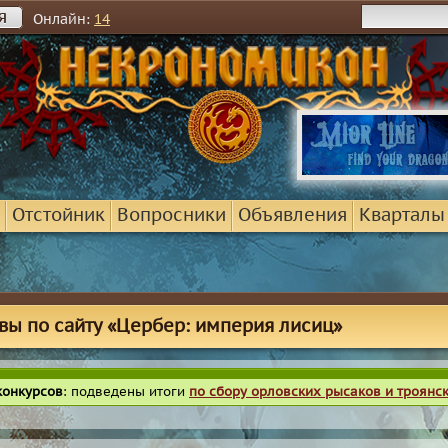
я
Онлайн:
14
Отстойник
Вопросники
Объявления
Кварталы
вы по сайту «Цербер: империя лисиц»
конкурсов
: подведены итоги
по сбору орловских рысаков и троянс