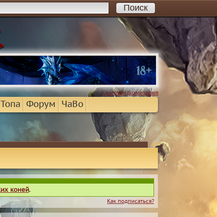
...условия размещения
 Топа
Форум
ЧаВо
ких коней
.
Как подписаться?