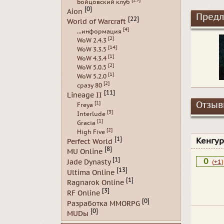
Бойцовский клуб
[0]
Aion
Предл
[22]
World of Warcraft
[4]
...информация
[2]
WoW 2.4.3
[14]
WoW 3.3.5
[1]
WoW 4.3.4
[2]
WoW 5.0.5
[1]
WoW 5.2.0
[2]
сразу 80
[11]
Lineage II
[1]
Отзывы
Freya
[3]
Interlude
[1]
Gracia
[2]
High Five
[1]
Кенгу
Perfect World
[8]
MU Online
[1]
0
Jade Dynasty
(
+1
)
[13]
Ultima Online
[1]
Ragnarok Online
[3]
RF Online
[0]
Разработка MMORPG
[0]
MUDы