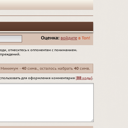
Оценка:
войдите
в Топ!
юди, отнеситесь к оппонентам с пониманием.
упреждений.
Минимум -
40
симв., осталось набрать
40
симв.
спользовать для оформления комментария
[
BB
коды]
.