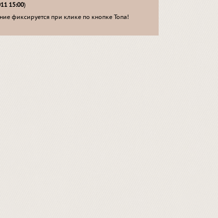
011 15:00
)
ие фиксируется при клике по кнопке Топа!