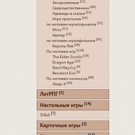
[11]
Зачарованные
[46]
Сверхъестественное
[15]
Однажды в сказке
[16]
Игра престолов
[75]
по мотивам мультсериалов
[11]
Winx
[13]
Аватар
[35]
по мотивам мультфильмов
[20]
Король Лев
[128]
По мотивам игр
[19]
The Elder Scrolls
[15]
Dragon Age
[4]
Devil May Cry
[5]
Resident Evil
[80]
По мотивам комиксов
[56]
Люди Х
[1]
ЛитРПГ
[14]
Настольные игры
[7]
D&d
[2]
Карточные игры