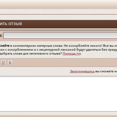
ить отзыв
:
бляйте
в комментариях матерные слова. Не оскорбляйте никого! Все вы л
ии с оскорблениями и с нецензурной лексикой будут удаляться без пред
добрать слова для негативного отзыва?
Помощь тут
.
Залогинившись
вы сможете и