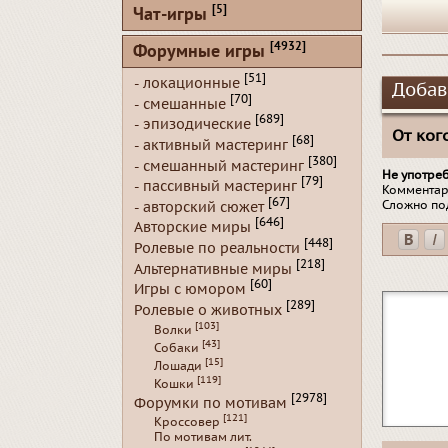
[5]
Чат-игры
[4932]
Форумные игры
[51]
- локационные
Добав
[70]
- смешанные
[689]
- эпизодические
От кого
[68]
- активный мастеринг
[380]
- смешанный мастеринг
Не употре
[79]
- пассивный мастеринг
Комментар
[67]
Сложно по
- авторский сюжет
[646]
Авторские миры
[448]
Ролевые по реальности
[218]
Альтернативные миры
[60]
Игры с юмором
[289]
Ролевые о животных
[103]
Волки
[43]
Собаки
[15]
Лошади
[119]
Кошки
[2978]
Форумки по мотивам
[121]
Кроссовер
По мотивам лит.