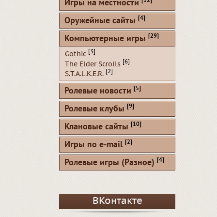
[12]
Игры на местности
[4]
Оружейные сайты
[29]
Компьютерные игры
[3]
Gothic
[6]
The Elder Scrolls
[2]
S.T.A.L.K.E.R.
[5]
Ролевые новости
[9]
Ролевые клубы
[10]
Клановые сайты
[2]
Игры по e-mail
[4]
Ролевые игры (Разное)
ВКонтакте