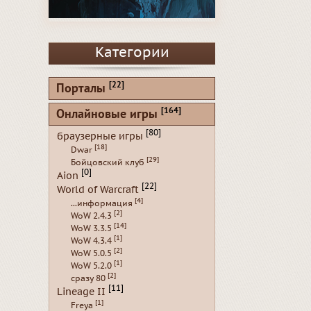
Категории
[22]
Порталы
[164]
Онлайновые игры
[80]
браузерные игры
[18]
Dwar
[29]
Бойцовский клуб
[0]
Aion
[22]
World of Warcraft
[4]
...информация
[2]
WoW 2.4.3
[14]
WoW 3.3.5
[1]
WoW 4.3.4
[2]
WoW 5.0.5
[1]
WoW 5.2.0
[2]
сразу 80
[11]
Lineage II
[1]
Freya