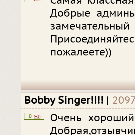
Самая классная
Добрые админы,
замечате
Присоединяйт
пожалеете))
Bobby Singer!!!!
|
2097
Очень хороший 
0
(
+1
)
Добрая,отз