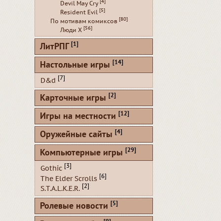
[4]
Devil May Cry
[5]
Resident Evil
[80]
По мотивам комиксов
[56]
Люди Х
[1]
ЛитРПГ
[14]
Настольные игры
[7]
D&d
[2]
Карточные игры
[12]
Игры на местности
[4]
Оружейные сайты
[29]
Компьютерные игры
[3]
Gothic
[6]
The Elder Scrolls
[2]
S.T.A.L.K.E.R.
[5]
Ролевые новости