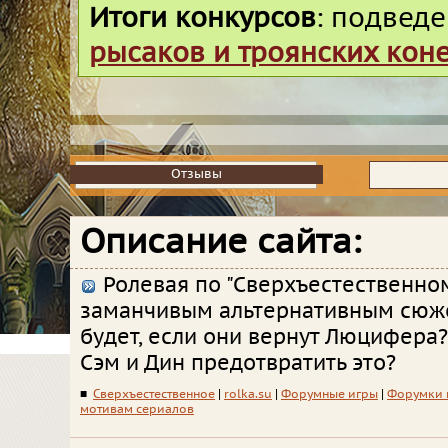
Итоги конкурсов
: подвед
рысаков и троянских кон
Отзывы
Отзывы
Описание сайта:
Ролевая по "Сверхъестественном
заманчивым альтернативным сюже
будет, если они вернут Люцифера?
Сэм и Дин предотвратить это?
■
Сверхъестественное
|
rolka.su
|
Форумные игры
|
Форумки 
мотивам сериалов