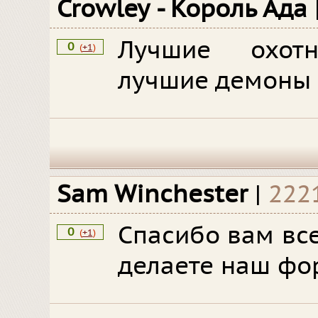
Crowley - Король Ада
Лучшие охотн
0
(
+1
)
лучшие демоны -
Sam Winchester
|
222
Спасибо вам все
0
(
+1
)
делаете наш фо