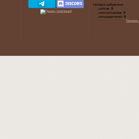
Сегодня добавлено
...сайтов:
0
...комментариев:
0
...пользователей:
0
Полная 