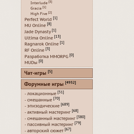
[3]
Interlude
[1]
Gracia
[2]
High Five
[1]
Perfect World
[8]
MU Online
[1]
Jade Dynasty
[13]
Ultima Online
[1]
Ragnarok Online
[3]
RF Online
[0]
Разработка MMORPG
[0]
MUDы
[5]
Чат-игры
[4932]
Форумные игры
[51]
- локационные
[70]
- смешанные
[689]
- эпизодические
[68]
- активный мастеринг
[380]
- смешанный мастеринг
[79]
- пассивный мастеринг
[67]
- авторский сюжет