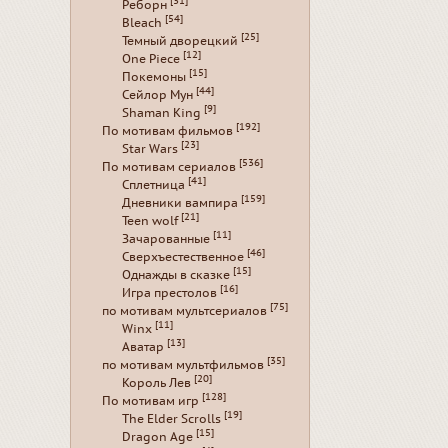
[31]
Реборн
[54]
Bleach
[25]
Темный дворецкий
[12]
One Piece
[15]
Покемоны
[44]
Сейлор Мун
[9]
Shaman King
[192]
По мотивам фильмов
[23]
Star Wars
[536]
По мотивам сериалов
[41]
Сплетница
[159]
Дневники вампира
[21]
Teen wolf
[11]
Зачарованные
[46]
Сверхъестественное
[15]
Однажды в сказке
[16]
Игра престолов
[75]
по мотивам мультсериалов
[11]
Winx
[13]
Аватар
[35]
по мотивам мультфильмов
[20]
Король Лев
[128]
По мотивам игр
[19]
The Elder Scrolls
[15]
Dragon Age