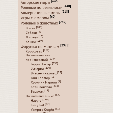
[646]
Авторские миры
[448]
Ролевые по реальности
[218]
Альтернативные миры
[60]
Игры с юмором
[289]
Ролевые о животных
[103]
Волки
[43]
Собаки
[15]
Лошади
[119]
Кошки
[2978]
Форумки по мотивам
[121]
Кроссовер
По мотивам лит.
[1244]
произведений
[538]
Гарри Поттер
[200]
Сумерки
[23]
Властелин колец
[51]
Таня Гроттер
[8]
Хроники Нарнии
[238]
Коты-воители
[13]
Ведьмак
[627]
По мотивам аниме
[179]
Наруто
[22]
Fairy Tail
[11]
Vampire Knight