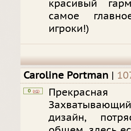
красивый гар
самое главно
игроки!)
Caroline Portman
|
10
Прекрасная
0
(
+1
)
Захватывающи
дизайн, потр
общем, здесь ес