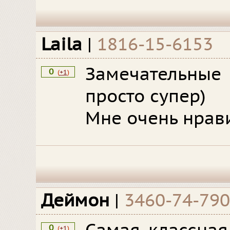
Laila
|
1816-15-6153
Замечательн
0
(
+1
)
просто супер)
Мне очень нрави
Деймон
|
3460-74-79
0
(
+1
)