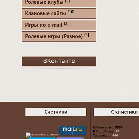
[9]
Ролевые клубы
[10]
Клановые сайты
[2]
Игры по e-mail
[4]
Ролевые игры (Разное)
ВКонтакте
Счетчики
Статистика
Сайтов всего:
5336
В Отстойнике:
47
Тэгов всего:
464