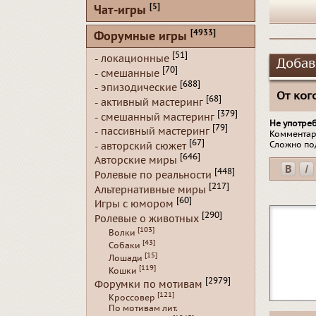
[5]
Чат-игры
[4933]
Форумные игры
[51]
- локационные
Добав
[70]
- смешанные
[688]
- эпизодические
От кого
[68]
- активный мастеринг
[379]
- смешанный мастеринг
Не употре
[79]
- пассивный мастеринг
Комментар
[67]
Сложно по
- авторский сюжет
[646]
Авторские миры
[448]
Ролевые по реальности
[217]
Альтернативные миры
[60]
Игры с юмором
[290]
Ролевые о животных
[103]
Волки
[43]
Собаки
[15]
Лошади
[119]
Кошки
[2979]
Форумки по мотивам
[121]
Кроссовер
По мотивам лит.