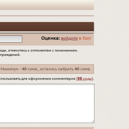
Оценка:
войдите
в Топ!
юди, отнеситесь к оппонентам с пониманием.
упреждений.
Минимум -
40
симв., осталось набрать
40
симв.
спользовать для оформления комментария
[
BB
коды]
.