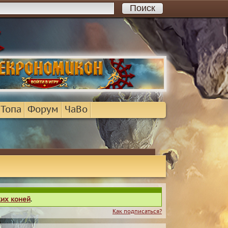
 Топа
Форум
ЧаВо
ких коней
.
Как подписаться?