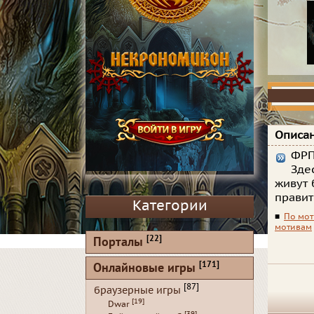
Описан
ФРП
Зде
живут 
правит
Категории
■
По мот
мотивам
[22]
Порталы
[171]
Онлайновые игры
[87]
браузерные игры
[19]
Dwar
[39]