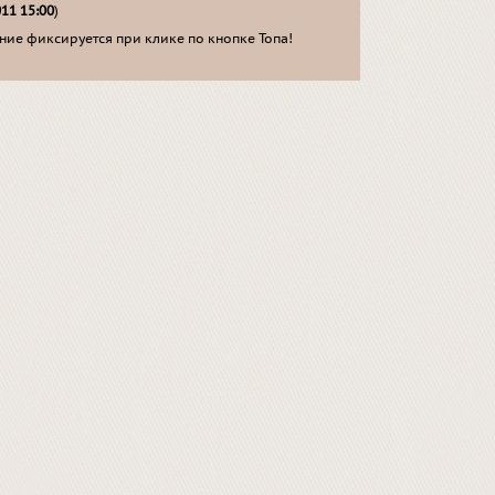
011 15:00
)
ие фиксируется при клике по кнопке Топа!