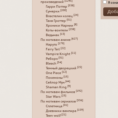
[1245]
произведений
Я озна
[538]
Гарри Поттер
[200]
Сумерки
[24]
Властелин колец
[51]
Таня Гроттер
[8]
Хроники Нарнии
[238]
Коты-воители
[13]
Ведьмак
[627]
По мотивам аниме
[179]
Наруто
[22]
Fairy Tail
[11]
Vampire Knight
[31]
Реборн
[54]
Bleach
[25]
Темный дворецкий
[12]
One Piece
[15]
Покемоны
[44]
Сейлор Мун
[9]
Shaman King
[192]
По мотивам фильмов
[23]
Star Wars
[536]
По мотивам сериалов
[41]
Сплетница
[159]
Дневники вампира
[21]
Teen wolf