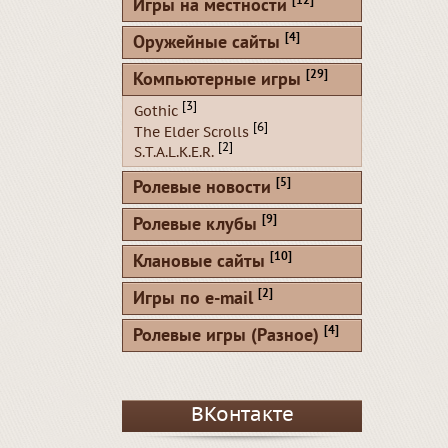
[12]
Игры на местности
[4]
Оружейные сайты
[29]
Компьютерные игры
[3]
Gothic
[6]
The Elder Scrolls
[2]
S.T.A.L.K.E.R.
[5]
Ролевые новости
[9]
Ролевые клубы
[10]
Клановые сайты
[2]
Игры по e-mail
[4]
Ролевые игры (Разное)
ВКонтакте