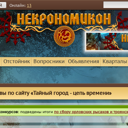
я
Онлайн:
13
Отстойник
Вопросники
Объявления
Кварталы
вы по сайту «Тайный город - цепь времени»
конкурсов
: подведены итоги
по сбору орловских рысаков и троянс