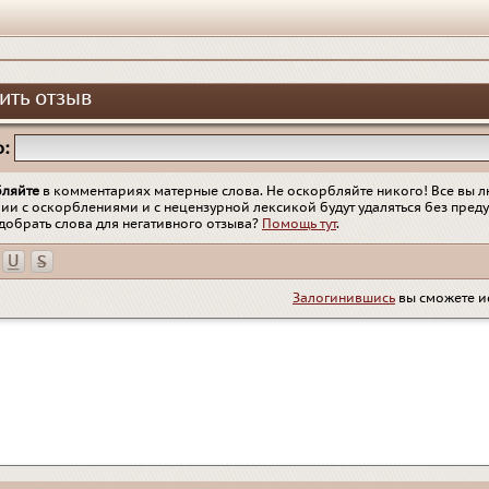
ить отзыв
:
бляйте
в комментариях матерные слова. Не оскорбляйте никого! Все вы л
ии с оскорблениями и с нецензурной лексикой будут удаляться без пред
добрать слова для негативного отзыва?
Помощь тут
.
Залогинившись
вы сможете и