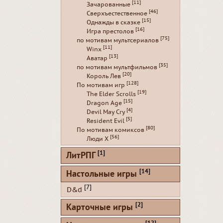
[11]
Зачарованные
[46]
Сверхъестественное
[15]
Однажды в сказке
[16]
Игра престолов
[75]
по мотивам мультсериалов
[11]
Winx
[13]
Аватар
[35]
по мотивам мультфильмов
[20]
Король Лев
[128]
По мотивам игр
[19]
The Elder Scrolls
[15]
Dragon Age
[4]
Devil May Cry
[5]
Resident Evil
[80]
По мотивам комиксов
[56]
Люди Х
[1]
ЛитРПГ
[14]
Настольные игры
[7]
D&d
[2]
Карточные игры