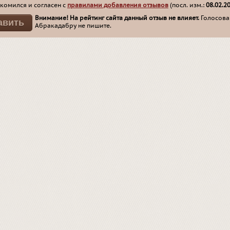
комился и согласен с
правилами добавления отзывов
(посл. изм.:
08.02.2
Внимание! На рейтинг сайта данный отзыв не влияет.
Голосован
Абракадабру не пишите.