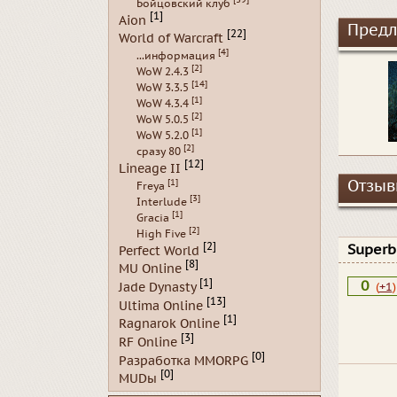
Бойцовский клуб
[1]
Aion
Предл
[22]
World of Warcraft
[4]
...информация
[2]
WoW 2.4.3
[14]
WoW 3.3.5
[1]
WoW 4.3.4
[2]
WoW 5.0.5
[1]
WoW 5.2.0
[2]
сразу 80
[12]
Lineage II
[1]
Отзывы
Freya
[3]
Interlude
[1]
Gracia
[2]
High Five
[2]
Superb
Perfect World
[8]
MU Online
[1]
0
Jade Dynasty
(
+1
)
[13]
Ultima Online
[1]
Ragnarok Online
[3]
RF Online
[0]
Разработка MMORPG
[0]
MUDы