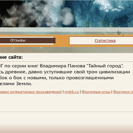
Отзывы
Отзывы
Статистика
ие сайта:
Г по серии книг Владимира Панова "Тайный город".
сь древние, давно уступившие свой трон цивилизации
бок о бок с новыми, только провозглашенными
елями Земли.
ивам литературных произведений
|
mybb.ru
|
Форумные игры
|
Форумки п