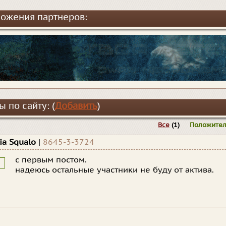
ожения партнеров:
 по сайту: (
Добавить
)
Все
(1)
Положите
ia Squalo
|
8645-3-3724
с первым постом.
надеюсь остальные участники не буду от актива.