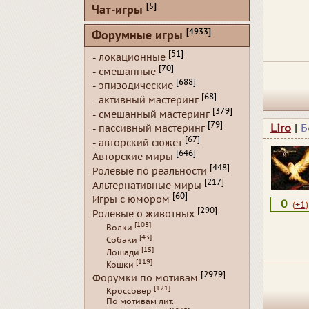
[5]
Чат-игры
[4933]
Форумные игры
[51]
- локационные
[70]
- смешанные
[688]
- эпизодические
[68]
- активный мастеринг
[379]
- смешанный мастеринг
[79]
Liro
|
Б
- пассивный мастеринг
[67]
- авторский сюжет
[646]
Авторские миры
[448]
Ролевые по реальности
[217]
Альтернативные миры
[60]
Игры с юмором
0
(
+1
)
[290]
Ролевые о животных
[103]
Волки
[43]
Собаки
[15]
Лошади
[119]
Кошки
[2979]
Форумки по мотивам
[121]
Кроссовер
По мотивам лит.