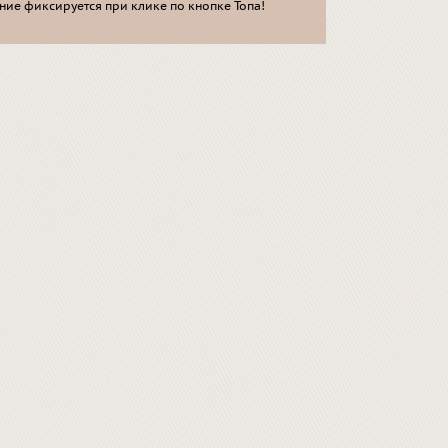
ие фиксируется при клике по кнопке Топа!