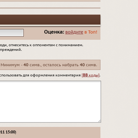
Оценка:
войдите
в Топ!
юди, отнеситесь к оппонентам с пониманием.
упреждений.
Минимум -
40
симв., осталось набрать
40
симв.
спользовать для оформления комментария
[
BB
коды]
.
011 15:00
)