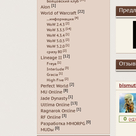
Бойцовский клуб
[1]
Aion
Предл
[22]
World of Warcraft
[4]
...информация
[2]
WoW 2.4.3
[14]
WoW 3.3.5
[1]
WoW 4.3.4
[2]
WoW 5.0.5
[1]
WoW 5.2.0
[2]
сразу 80
[12]
Lineage II
[1]
Отзывы
Freya
[3]
Interlude
[1]
Gracia
[2]
High Five
[2]
bismut
Perfect World
[8]
MU Online
[1]
Jade Dynasty
[13]
Ultima Online
[1]
Ragnarok Online
[3]
RF Online
0
(
+1
)
[0]
Разработка MMORPG
[0]
MUDы