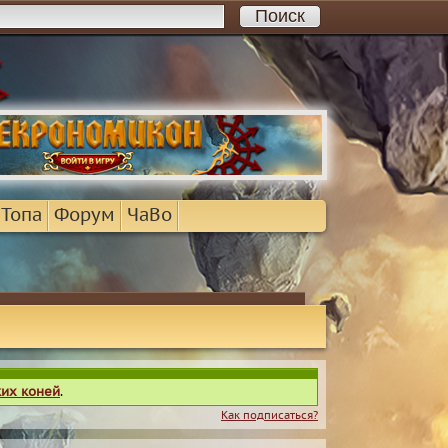
 Топа
Форум
ЧаВо
ких коней
.
Как подписаться?