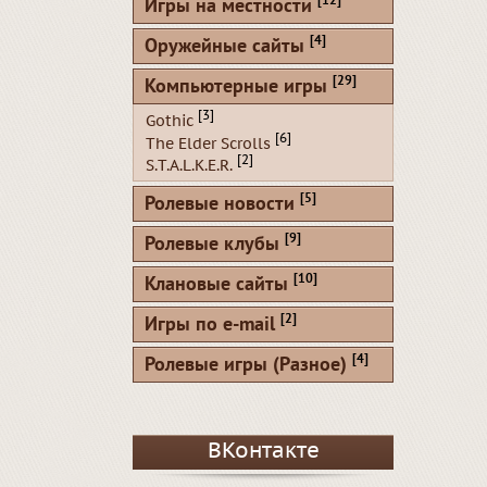
[12]
Игры на местности
[4]
Оружейные сайты
[29]
Компьютерные игры
[3]
Gothic
[6]
The Elder Scrolls
[2]
S.T.A.L.K.E.R.
[5]
Ролевые новости
[9]
Ролевые клубы
[10]
Клановые сайты
[2]
Игры по e-mail
[4]
Ролевые игры (Разное)
ВКонтакте