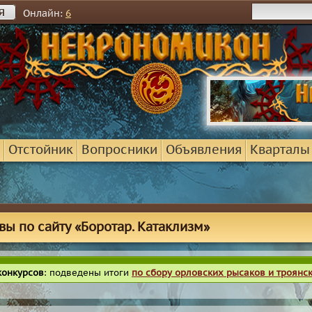
я
Онлайн:
6
Отстойник
Вопросники
Объявления
Кварталы
вы по сайту «Боротар. Катаклизм»
конкурсов
: подведены итоги
по сбору орловских рысаков и троянс