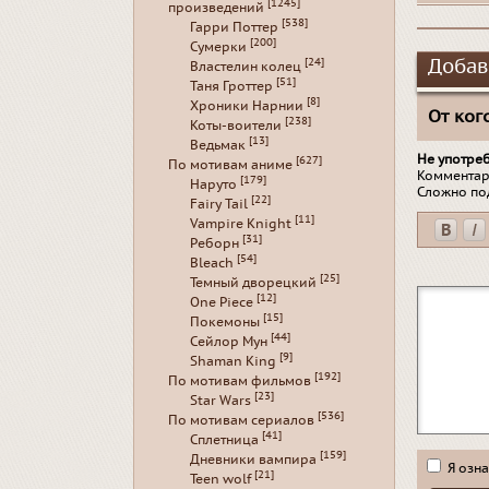
[1245]
произведений
[538]
Гарри Поттер
[200]
Сумерки
Добав
[24]
Властелин колец
[51]
Таня Гроттер
[8]
Хроники Нарнии
От кого
[238]
Коты-воители
[13]
Ведьмак
Не употре
[627]
По мотивам аниме
Комментар
[179]
Наруто
Сложно по
[22]
Fairy Tail
[11]
Vampire Knight
[31]
Реборн
[54]
Bleach
[25]
Темный дворецкий
[12]
One Piece
[15]
Покемоны
[44]
Сейлор Мун
[9]
Shaman King
[192]
По мотивам фильмов
[23]
Star Wars
[536]
По мотивам сериалов
[41]
Сплетница
[159]
Дневники вампира
Я озна
[21]
Teen wolf