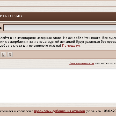
ить отзыв
:
бляйте
в комментариях матерные слова. Не оскорбляйте никого! Все вы л
ии с оскорблениями и с нецензурной лексикой будут удаляться без пред
добрать слова для негативного отзыва?
Помощь тут
.
Залогинившись
вы сможете и
комился и согласен с
правилами добавления отзывов
(посл. изм.:
08.02.2