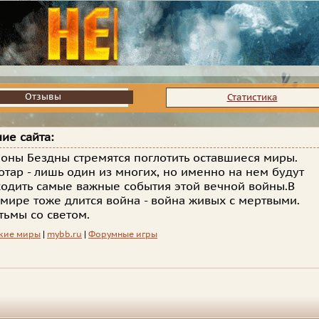
Отзывы
Отзывы
Статистика
ие сайта:
оны Бездны стремятся поглотить оставшиеся миры.
отар - лишь один из многих, но именно на нем будут
одить самые важные события этой вечной войны.В
мире тоже длится война - война живых с мертвыми.
тьмы со светом.
кие миры
|
mybb.ru
|
Форумные игры