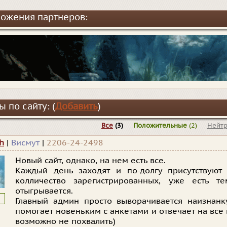
ожения партнеров:
 по сайту: (
Добавить
)
Все
(3)
Положительные
(2)
Нейт
h
|
Висмут
|
2206-24-2498
Новый сайт, однако, на нем есть все.
Каждый день заходят и по-долгу присутствуют
колличество зарегистрированных, уже есть те
отыгрывается.
Главный админ просто выворачивается наизнанк
помогает новеньким с анкетами и отвечает на все 
возможно не похвалить)