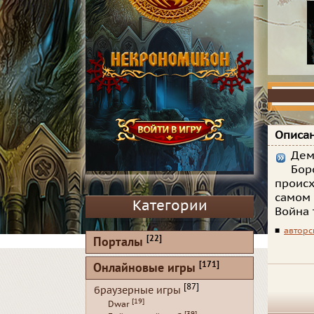
Описан
Дем
Бор
происх
самом 
Категории
Война 
■
авторс
[22]
Порталы
[171]
Онлайновые игры
[87]
браузерные игры
[19]
Dwar
[39]