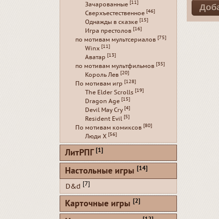
[11]
Зачарованные
[46]
Сверхъестественное
[15]
Однажды в сказке
[16]
Игра престолов
[75]
по мотивам мультсериалов
[11]
Winx
[13]
Аватар
[35]
по мотивам мультфильмов
[20]
Король Лев
[128]
По мотивам игр
[19]
The Elder Scrolls
[15]
Dragon Age
[4]
Devil May Cry
[5]
Resident Evil
[80]
По мотивам комиксов
[56]
Люди Х
[1]
ЛитРПГ
[14]
Настольные игры
[7]
D&d
[2]
Карточные игры