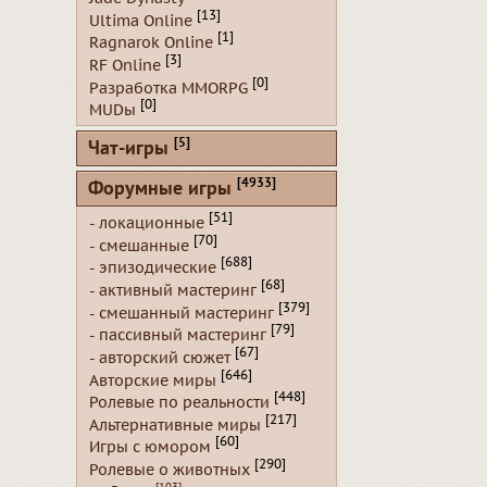
[13]
Ultima Online
[1]
Ragnarok Online
[3]
RF Online
[0]
Разработка MMORPG
[0]
MUDы
[5]
Чат-игры
[4933]
Форумные игры
[51]
- локационные
[70]
- смешанные
[688]
- эпизодические
[68]
- активный мастеринг
[379]
- смешанный мастеринг
[79]
- пассивный мастеринг
[67]
- авторский сюжет
[646]
Авторские миры
[448]
Ролевые по реальности
[217]
Альтернативные миры
[60]
Игры с юмором
[290]
Ролевые о животных
[103]