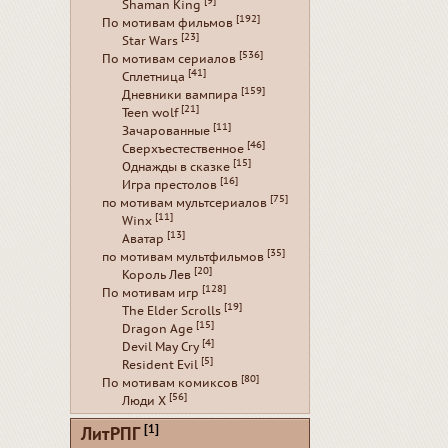
[9]
Shaman King
[192]
По мотивам фильмов
[23]
Star Wars
[536]
По мотивам сериалов
[41]
Сплетница
[159]
Дневники вампира
[21]
Teen wolf
[11]
Зачарованные
[46]
Сверхъестественное
[15]
Однажды в сказке
[16]
Игра престолов
[75]
по мотивам мультсериалов
[11]
Winx
[13]
Аватар
[35]
по мотивам мультфильмов
[20]
Король Лев
[128]
По мотивам игр
[19]
The Elder Scrolls
[15]
Dragon Age
[4]
Devil May Cry
[5]
Resident Evil
[80]
По мотивам комиксов
[56]
Люди Х
[1]
ЛитРПГ