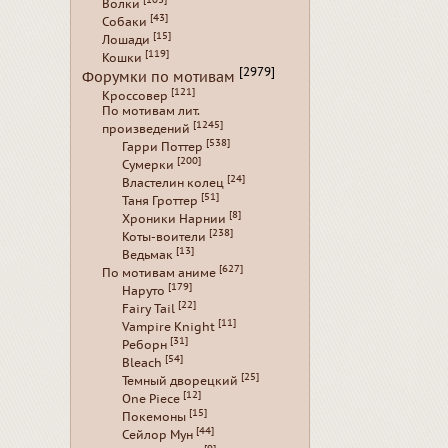
Волки
[43]
Собаки
[15]
Лошади
[119]
Кошки
[2979]
Форумки по мотивам
[121]
Кроссовер
По мотивам лит.
[1245]
произведений
[538]
Гарри Поттер
[200]
Сумерки
[24]
Властелин колец
[51]
Таня Гроттер
[8]
Хроники Нарнии
[238]
Коты-воители
[13]
Ведьмак
[627]
По мотивам аниме
[179]
Наруто
[22]
Fairy Tail
[11]
Vampire Knight
[31]
Реборн
[54]
Bleach
[25]
Темный дворецкий
[12]
One Piece
[15]
Покемоны
[44]
Сейлор Мун