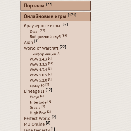
[22]
Порталы
[171]
Онлайновые игры
[87]
браузерные игры
[19]
Dwar
[39]
Бойцовский клуб
[1]
Aion
[22]
World of Warcraft
[4]
...информация
[2]
WoW 2.4.3
[14]
WoW 3.3.5
[1]
WoW 4.3.4
[2]
WoW 5.0.5
[1]
WoW 5.2.0
[2]
сразу 80
[12]
Lineage II
[1]
Freya
[3]
Interlude
[1]
Gracia
[2]
High Five
[2]
Perfect World
[8]
MU Online
[1]
Jade Dynasty