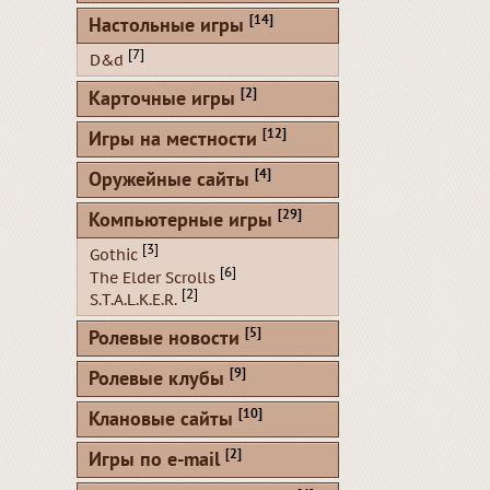
[14]
Настольные игры
[7]
D&d
[2]
Карточные игры
[12]
Игры на местности
[4]
Оружейные сайты
[29]
Компьютерные игры
[3]
Gothic
[6]
The Elder Scrolls
[2]
S.T.A.L.K.E.R.
[5]
Ролевые новости
[9]
Ролевые клубы
[10]
Клановые сайты
[2]
Игры по e-mail