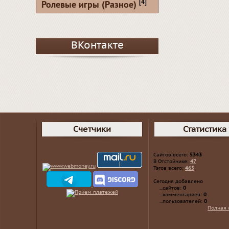
[4]
Ролевые игры (Разное)
ВКонтакте
Счетчики
Статистика
Сайтов всего:
5343
В Отстойнике:
47
Тэгов всего:
465
Сегодня добавлено
...сайтов:
0
...комментариев:
0
...пользователей:
0
Полная 