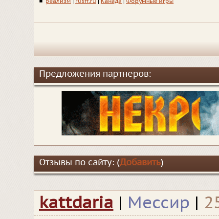
■
реализм
|
rusff.ru
|
Канада
|
Форумные игры
Предложения партнеров:
Отзывы по сайту: (
Добавить
)
kattdaria
|
Мессир
|
2