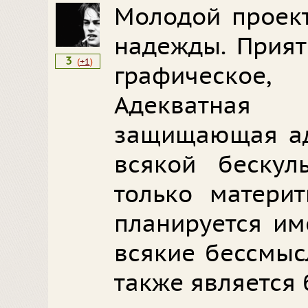
Молодой проек
надежды. Прият
3
(
+1
)
графическое,
Адекватная
защищающая ад
всякой бескул
только материт
планируется им
всякие бессмыс
также является