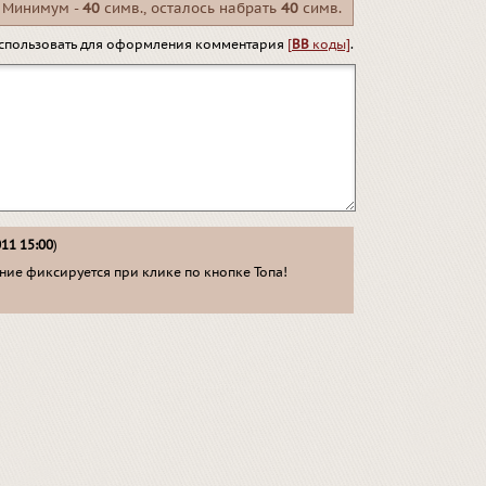
Минимум -
40
симв., осталось набрать
40
симв.
спользовать для оформления комментария
[
BB
коды]
.
011 15:00
)
ие фиксируется при клике по кнопке Топа!