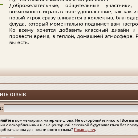
Доброжелательные, общительные участники
возможность играть в свое удовольствие, так как и
новый игрок сразу вливается в коллектив, благода
флуда, который моментально поднимет вам настро
Ко всему хочется добавить классный дизайн и
провести время, в теплой, домашней атмосфере. Ре
вы есть.
ить отзыв
:
бляйте
в комментариях матерные слова. Не оскорбляйте никого! Все вы л
ии с оскорблениями и с нецензурной лексикой будут удаляться без пред
добрать слова для негативного отзыва?
Помощь тут
.