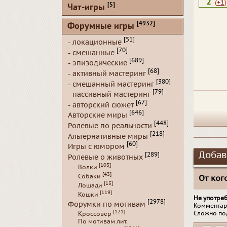
2
(
+1
)
[5]
Чат-игры
[4932]
Форумные игры
[51]
- локационные
[70]
- смешанные
[689]
- эпизодические
[68]
- активный мастеринг
[380]
- смешанный мастеринг
[79]
- пассивный мастеринг
[67]
- авторский сюжет
[646]
Авторские миры
[448]
Ролевые по реальности
[218]
Альтернативные миры
[60]
Игры с юмором
Добав
[289]
Ролевые о животных
[103]
Волки
[43]
Собаки
От кого
[15]
Лошади
[119]
Кошки
Не употре
[2978]
Форумки по мотивам
Комментар
[121]
Сложно по
Кроссовер
По мотивам лит.