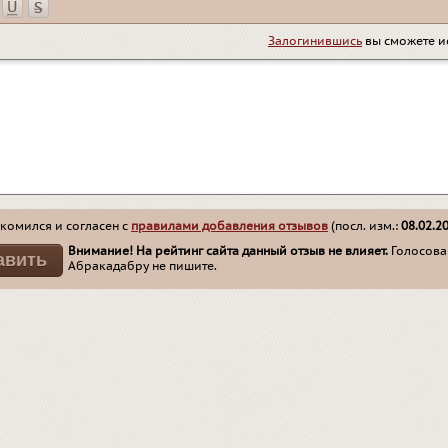
Залогинившись
вы сможете и
комился и согласен с
правилами добавления отзывов
(посл. изм.:
08.02.2
Внимание! На рейтинг сайта данный отзыв не влияет.
Голосован
Абракадабру не пишите.