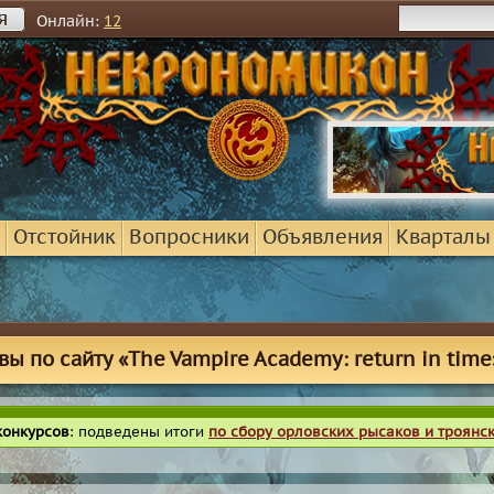
я
Онлайн:
12
Отстойник
Вопросники
Объявления
Кварталы
вы по сайту «The Vampire Academy: return in time
конкурсов
: подведены итоги
по сбору орловских рысаков и троянс