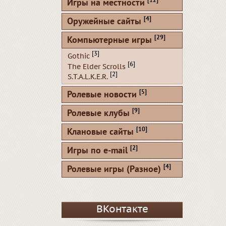
[12]
Игры на местности
[4]
Оружейные сайты
[29]
Компьютерные игры
[3]
Gothic
[6]
The Elder Scrolls
[2]
S.T.A.L.K.E.R.
[5]
Ролевые новости
[9]
Ролевые клубы
[10]
Клановые сайты
[2]
Игры по e-mail
[4]
Ролевые игры (Разное)
ВКонтакте