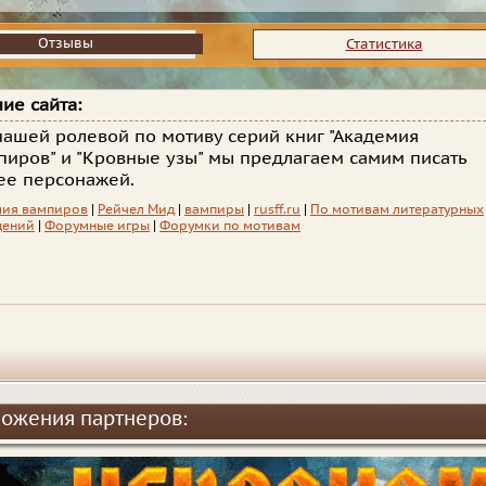
Отзывы
Отзывы
Статистика
ие сайта:
нашей ролевой по мотиву серий книг "Академия
пиров" и "Кровные узы" мы предлагаем самим писать
ее персонажей.
мия вампиров
|
Рейчел Мид
|
вампиры
|
rusff.ru
|
По мотивам литературных
дений
|
Форумные игры
|
Форумки по мотивам
ожения партнеров: