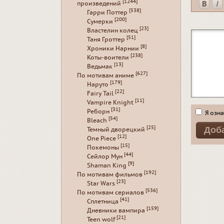
[1244]
произведений
[538]
Гарри Поттер
[200]
Сумерки
[23]
Властелин колец
[51]
Таня Гроттер
[8]
Хроники Нарнии
[238]
Коты-воители
[13]
Ведьмак
[627]
По мотивам аниме
[179]
Наруто
[22]
Fairy Tail
[11]
Vampire Knight
[31]
Реборн
Я озна
[54]
Bleach
[25]
Темный дворецкий
[12]
One Piece
[15]
Покемоны
[44]
Сейлор Мун
[9]
Shaman King
[192]
По мотивам фильмов
[23]
Star Wars
[536]
По мотивам сериалов
[41]
Сплетница
[159]
Дневники вампира
[21]
Teen wolf