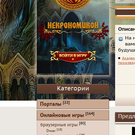
Описан
На 
вам
будущ
■
Акаде
произве
Категории
[22]
Порталы
[164]
Онлайновые игры
Предл
[80]
браузерные игры
[18]
Dwar
[29]