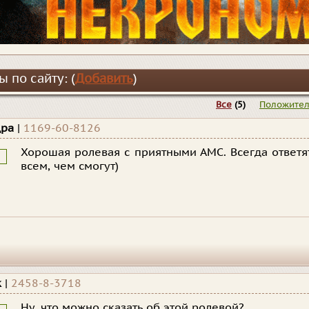
 по сайту: (
Добавить
)
Все
(5)
Положите
дра
|
1169-60-8126
Хорошая ролевая с приятными АМС. Всегда ответя
всем, чем смогут)
k
|
2458-8-3718
Ну, что можно сказать об этой ролевой?