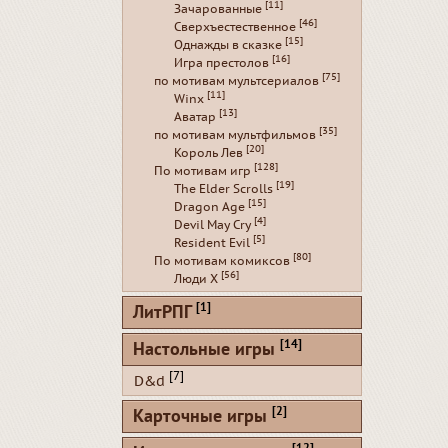
[11]
Зачарованные
[46]
Сверхъестественное
[15]
Однажды в сказке
[16]
Игра престолов
[75]
по мотивам мультсериалов
[11]
Winx
[13]
Аватар
[35]
по мотивам мультфильмов
[20]
Король Лев
[128]
По мотивам игр
[19]
The Elder Scrolls
[15]
Dragon Age
[4]
Devil May Cry
[5]
Resident Evil
[80]
По мотивам комиксов
[56]
Люди Х
[1]
ЛитРПГ
[14]
Настольные игры
[7]
D&d
[2]
Карточные игры