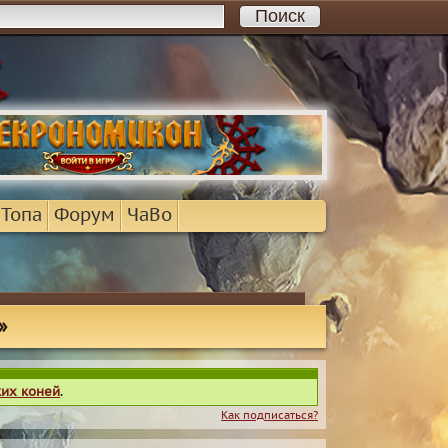
 Топа
Форум
ЧаВо
»
ких коней
.
Как подписаться?