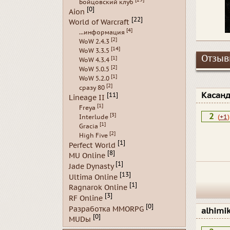
Бойцовский клуб
[0]
Aion
[22]
World of Warcraft
[4]
...информация
[2]
WoW 2.4.3
[14]
WoW 3.3.5
Отзывы
[1]
WoW 4.3.4
[2]
WoW 5.0.5
[1]
WoW 5.2.0
[2]
сразу 80
Касан
[11]
Lineage II
[1]
Freya
[3]
2
(
+1
)
Interlude
[1]
Gracia
[2]
High Five
[1]
Perfect World
[8]
MU Online
[1]
Jade Dynasty
[13]
Ultima Online
[1]
Ragnarok Online
[3]
RF Online
[0]
Разработка MMORPG
alhimi
[0]
MUDы