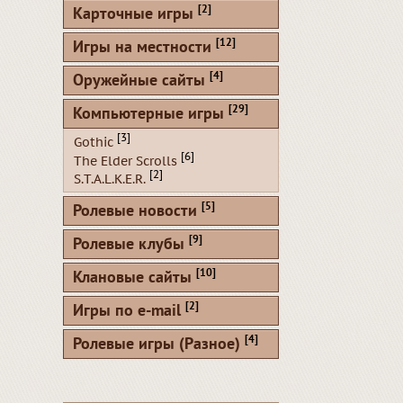
[2]
Карточные игры
[12]
Игры на местности
[4]
Оружейные сайты
[29]
Компьютерные игры
[3]
Gothic
[6]
The Elder Scrolls
[2]
S.T.A.L.K.E.R.
[5]
Ролевые новости
[9]
Ролевые клубы
[10]
Клановые сайты
[2]
Игры по e-mail
[4]
Ролевые игры (Разное)