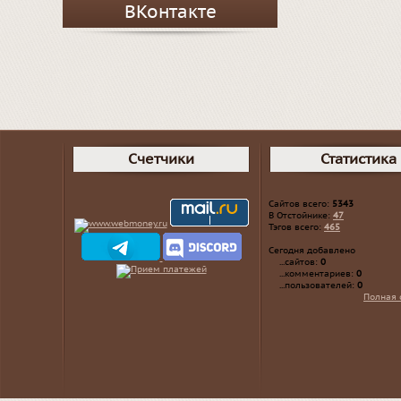
ВКонтакте
Счетчики
Статистика
Сайтов всего:
5343
В Отстойнике:
47
Тэгов всего:
465
Сегодня добавлено
...сайтов:
0
...комментариев:
0
...пользователей:
0
Полная 