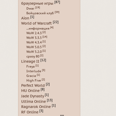
[87]
браузерные игры
[19]
Dwar
[39]
Бойцовский клуб
[1]
Aion
[22]
World of Warcraft
[4]
...информация
[2]
WoW 2.4.3
[14]
WoW 3.3.5
[1]
WoW 4.3.4
[2]
WoW 5.0.5
[1]
WoW 5.2.0
[2]
сразу 80
[12]
Lineage II
[1]
Freya
[3]
Interlude
[1]
Gracia
[2]
High Five
[2]
Perfect World
[8]
MU Online
[1]
Jade Dynasty
[13]
Ultima Online
[1]
Ragnarok Online
[3]
RF Online