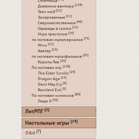
Сплетница
[159]
Дневники вампира
[21]
Teen wolf
[11]
Зачарованные
[46]
Сверхъестественное
[15]
Однажды в сказке
[16]
Игра престолов
[75]
по мотивам мультсериалов
[11]
Winx
[13]
Аватар
[35]
по мотивам мультфильмов
[20]
Король Лев
[128]
По мотивам игр
[19]
The Elder Scrolls
[15]
Dragon Age
[4]
Devil May Cry
[5]
Resident Evil
[80]
По мотивам комиксов
[56]
Люди Х
[1]
ЛитРПГ
[14]
Настольные игры
[7]
D&d