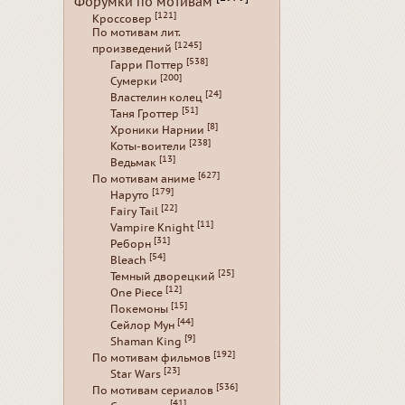
Форумки по мотивам
[121]
Кроссовер
По мотивам лит.
[1245]
произведений
[538]
Гарри Поттер
[200]
Сумерки
[24]
Властелин колец
[51]
Таня Гроттер
[8]
Хроники Нарнии
[238]
Коты-воители
[13]
Ведьмак
[627]
По мотивам аниме
[179]
Наруто
[22]
Fairy Tail
[11]
Vampire Knight
[31]
Реборн
[54]
Bleach
[25]
Темный дворецкий
[12]
One Piece
[15]
Покемоны
[44]
Сейлор Мун
[9]
Shaman King
[192]
По мотивам фильмов
[23]
Star Wars
[536]
По мотивам сериалов
[41]