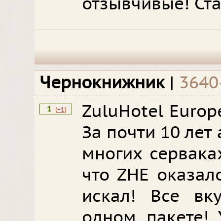
отзывчивые! Ста
Чернокнижник
|
3640
ZuluHotel Europe
1
(
+1
)
За почти 10 лет
многих сервака
что ZHE оказал
искал! Все вк
одном пакете! 