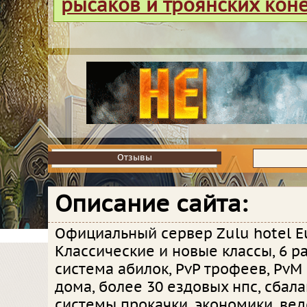
рысаков и троянских кон
Отзывы
Отзывы
Описание сайта:
Официальный сервер Zulu hotel E
Классические и новые классы, 6 ра
система абилок, PvP трофеев, PvM
дома, более 30 ездовых нпс, сба
системы прокачки, экономики, вед