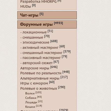
[0]
Разработка MMORPG
[0]
MUDы
[5]
Чат-игры
[4933]
Форумные игры
[51]
- локационные
[70]
- смешанные
[688]
- эпизодические
[68]
- активный мастеринг
[379]
- смешанный мастеринг
[79]
- пассивный мастеринг
[67]
- авторский сюжет
[646]
Авторские миры
[448]
Ролевые по реальности
[217]
Альтернативные миры
[60]
Игры с юмором
[290]
Ролевые о животных
[103]
Волки
[43]
Собаки
[15]
Лошади
[119]
Кошки
[2979]