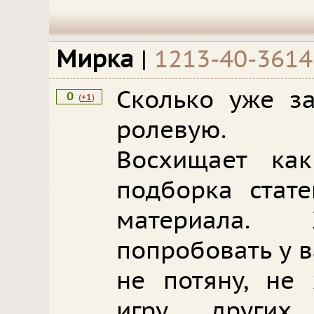
Мирка
|
1213-40-3614
Сколько уже з
0
(
+1
)
ролевую.
Восхищает ка
подборка стате
материала. 
попробовать у в
не потяну, не 
игру других