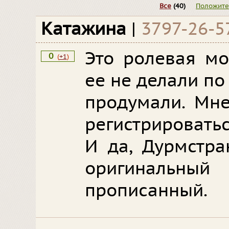
Все
(40)
Положит
Катажина
|
3797-26-5
Это ролевая мо
0
(
+1
)
ее не делали по
продумали. Мн
регистрироватьс
И да, Дурмстра
оригинальн
прописанный.