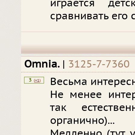
играется дет
сравнивать его 
Omnia.
|
3125-7-7360
Весьма интересн
3
(
+1
)
Не менее интер
так естестве
органично)...
Медленно (тут 