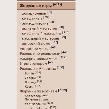
[4933]
Форумные игры
[51]
- локационные
[70]
- смешанные
[688]
- эпизодические
[68]
- активный мастеринг
[379]
- смешанный мастеринг
[79]
- пассивный мастеринг
[67]
- авторский сюжет
[646]
Авторские миры
[448]
Ролевые по реальности
[217]
Альтернативные миры
[60]
Игры с юмором
[290]
Ролевые о животных
[103]
Волки
[43]
Собаки
[15]
Лошади
[119]
Кошки
[2979]
Форумки по мотивам
[121]
Кроссовер
По мотивам лит.
[1245]
произведений
[538]
Гарри Поттер