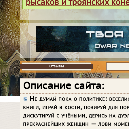
рысаков и троянских кон
Отзывы
Отзывы
Описание сайта:
Не думай пока о политике: веселис
книги, играй в кости, позируй для пор
дискутируй с учёными, дерись на дуэ
прекраснейших женщин — лови момен