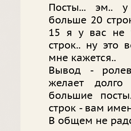
Посты... эм..
больше 20 стро
15 я у вас не 
строк.. ну это
мне кажется..
Вывод - роле
желает долго
большие посты
строк - вам име
В общем не рад