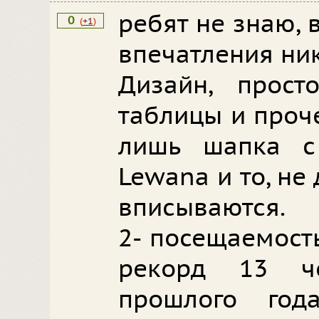
ребят не знаю, 
0
(
+1
)
впечатления ник
Дизайн, прост
таблицы и проче
лишь шапка с
Lewanа и то, не 
вписываются.
2- посещаемост
рекорд 13 ч
прошлого год