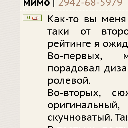
мимо
|
2942-68-5979
Как-то вы меня 
0
(
+1
)
таки от втор
рейтинге я ожида
Во-первых,
порадовал диза
ролевой.
Во-вторых, с
оригинальный,
скучноватый. Та