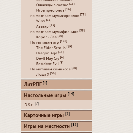
[15]
Однажды в сказке
[16]
Игра престолов
[75]
по мотивам мультсериалов
[11]
Winx
[13]
Аватар
[35]
по мотивам мультфильмов
[20]
Король Лев
[128]
По мотивам игр
[19]
The Elder Scrolls
[15]
Dragon Age
[4]
Devil May Cry
[5]
Resident Evil
[80]
По мотивам комиксов
[56]
Люди Х
[1]
ЛитРПГ
[14]
Настольные игры
[7]
D&d
[2]
Карточные игры
[12]
Игры на местности