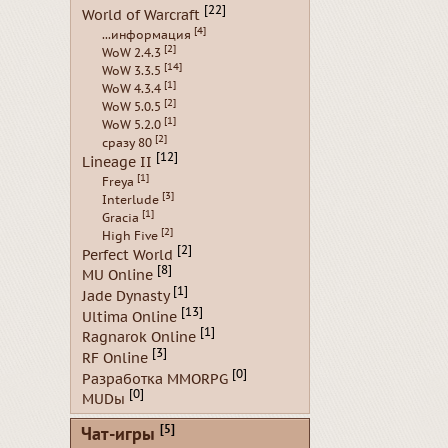
[22]
World of Warcraft
[4]
...информация
[2]
WoW 2.4.3
[14]
WoW 3.3.5
[1]
WoW 4.3.4
[2]
WoW 5.0.5
[1]
WoW 5.2.0
[2]
сразу 80
[12]
Lineage II
[1]
Freya
[3]
Interlude
[1]
Gracia
[2]
High Five
[2]
Perfect World
[8]
MU Online
[1]
Jade Dynasty
[13]
Ultima Online
[1]
Ragnarok Online
[3]
RF Online
[0]
Разработка MMORPG
[0]
MUDы
[5]
Чат-игры