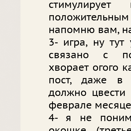
стимулирует
положительн
напомню вам, на
3- игра, ну ту
связано с по
хворает огого к
пост, даже в 
должно цвести 
феврале месяце.
4- я не поним
окошке (треть