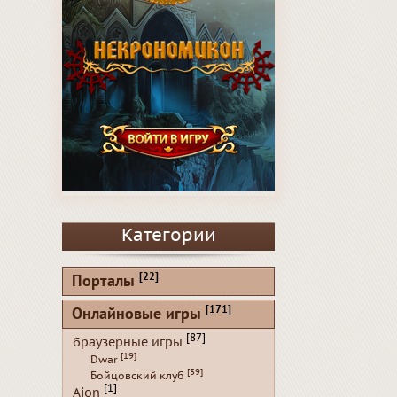
Категории
[22]
Порталы
[171]
Онлайновые игры
[87]
браузерные игры
[19]
Dwar
[39]
Бойцовский клуб
[1]
Aion