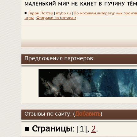
маленький мир не канет в пучину тё
■
Гарри Поттер
|
mybb.ru
|
По мотивам литературных произ
игры
|
Форумки по мотивам
Предложения партнеров:
Отзывы по сайту: (
Добавить
)
■
Страницы
: [1],
2
.