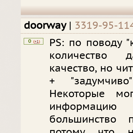
doorway
|
3319-95-11
PS: по поводу "
0
(
+1
)
количество 
качество, но чи
+ "задумчиво
Некоторые мо
информацию
большинство 
потому что 