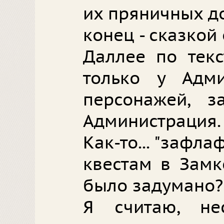
их пряничных до
конец - сказкой
Даллее по текс
только у Адм
персонажей, з
Администрация.
Как-то... "зафла
квестам в Замк
было задумано?
Я считаю, не