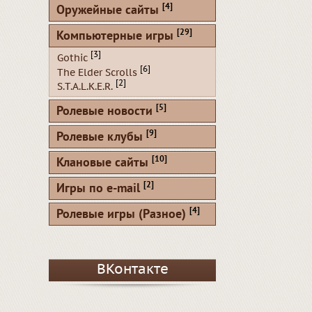
[4]
Оружейные сайты
[29]
Компьютерные игры
[3]
Gothic
[6]
The Elder Scrolls
[2]
S.T.A.L.K.E.R.
[5]
Ролевые новости
[9]
Ролевые клубы
[10]
Клановые сайты
[2]
Игры по e-mail
[4]
Ролевые игры (Разное)
ВКонтакте