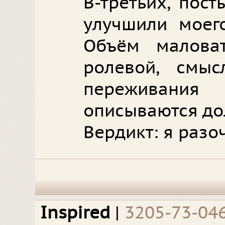
В-третьих, пос
улучшили моег
Объём малова
ролевой, смыс
переживан
описываются д
Вердикт: я разо
Inspired
|
3205-73-04