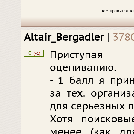
Нам нравится жи
Altair_Bergadler
|
378
Приступая 
0
(
+1
)
оцениванию.
- 1 балл я при
за тех. органи
для серьезных п
Хотя поисковы
менее (как дл