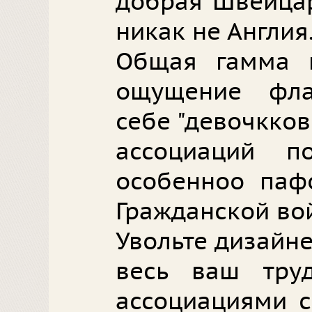
добрая Швейцар
никак не Англия
Общая гамма 
ощущение фл
себе "девочкков
ассоциаций 
особенноо пафо
Гражданской во
Увольте дизайн
весь ваш тру
ассоциациями с 