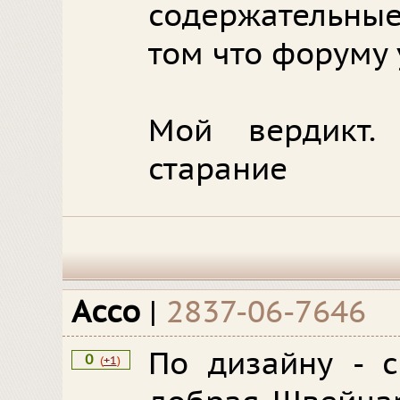
содержательные
том что форуму 
Мой вердикт.
старание
Ассо
|
2837-06-7646
По дизайну - с
0
(
+1
)