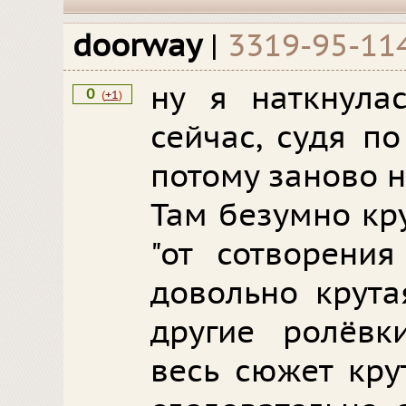
doorway
|
3319-95-11
ну я наткнулас
0
(
+1
)
сейчас, судя по
потому заново 
Там безумно кр
"от сотворения
довольно крута
другие ролёвк
весь сюжет кру