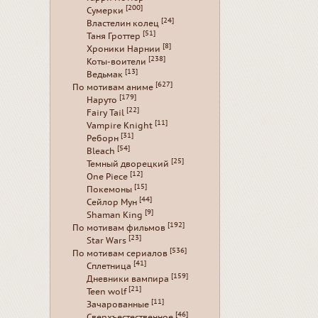
[200]
Сумерки
[24]
Властелин колец
[51]
Таня Гроттер
[8]
Хроники Нарнии
[238]
Коты-воители
[13]
Ведьмак
[627]
По мотивам аниме
[179]
Наруто
[22]
Fairy Tail
[11]
Vampire Knight
[31]
Реборн
[54]
Bleach
[25]
Темный дворецкий
[12]
One Piece
[15]
Покемоны
[44]
Сейлор Мун
[9]
Shaman King
[192]
По мотивам фильмов
[23]
Star Wars
[536]
По мотивам сериалов
[41]
Сплетница
[159]
Дневники вампира
[21]
Teen wolf
[11]
Зачарованные
[46]
Сверхъестественное