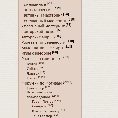
[70]
- смешанные
[689]
- эпизодические
[68]
- активный мастеринг
[380]
- смешанный мастеринг
[79]
- пассивный мастеринг
[67]
- авторский сюжет
[646]
Авторские миры
[448]
Ролевые по реальности
[218]
Альтернативные миры
[60]
Игры с юмором
[289]
Ролевые о животных
[103]
Волки
[43]
Собаки
[15]
Лошади
[119]
Кошки
[2978]
Форумки по мотивам
[121]
Кроссовер
По мотивам лит.
[1244]
произведений
[538]
Гарри Поттер
[200]
Сумерки
[23]
Властелин колец
[51]
Таня Гроттер