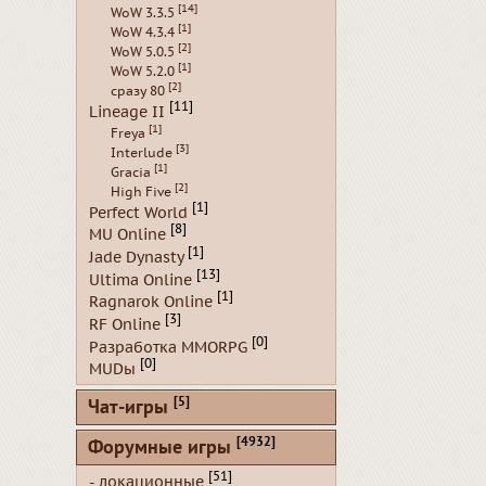
[14]
WoW 3.3.5
[1]
WoW 4.3.4
[2]
WoW 5.0.5
[1]
WoW 5.2.0
[2]
сразу 80
[11]
Lineage II
[1]
Freya
[3]
Interlude
[1]
Gracia
[2]
High Five
[1]
Perfect World
[8]
MU Online
[1]
Jade Dynasty
[13]
Ultima Online
[1]
Ragnarok Online
[3]
RF Online
[0]
Разработка MMORPG
[0]
MUDы
[5]
Чат-игры
[4932]
Форумные игры
[51]
- локационные