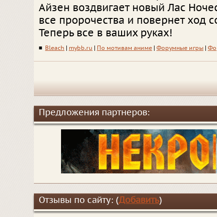
Айзен воздвигает новый Лас Ночес
все пророчества и повернет ход 
Теперь все в ваших руках!
■
Bleach
|
mybb.ru
|
По мотивам аниме
|
Форумные игры
|
Фо
Предложения партнеров:
Отзывы по сайту: (
Добавить
)