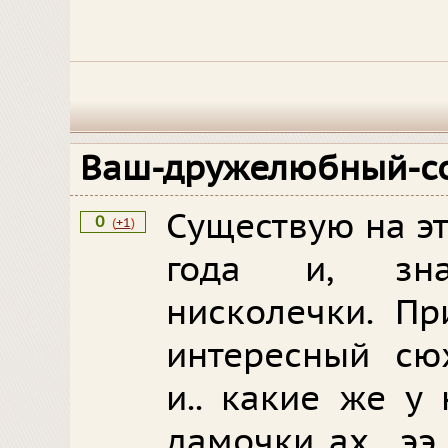
Ваш-дружелюбный-с
Существую на э
0
(
+1
)
года и, зна
нисколечки. Пр
интересный сю
и.. какие же у
дамочки ах.. ээ