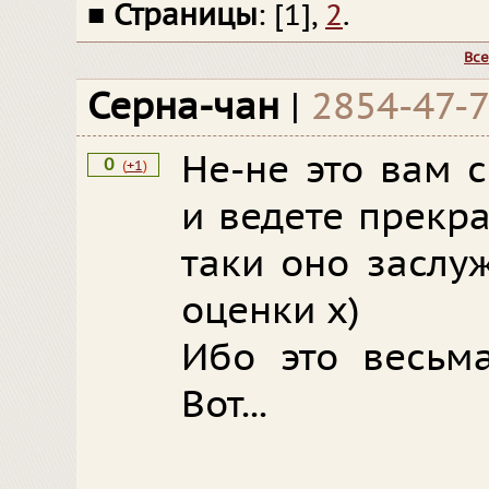
■
Страницы
: [1],
2
.
Все
Серна-чан
|
2854-47-
Не-не это вам 
0
(
+1
)
и ведете прекр
таки оно заслу
оценки х)
Ибо это весьма
Вот...