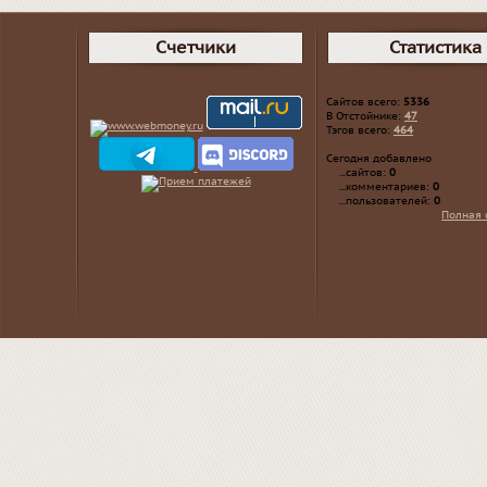
Счетчики
Статистика
Сайтов всего:
5336
В Отстойнике:
47
Тэгов всего:
464
Сегодня добавлено
...сайтов:
0
...комментариев:
0
...пользователей:
0
Полная 