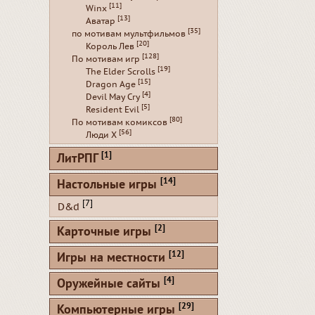
[11]
Winx
[13]
Аватар
[35]
по мотивам мультфильмов
[20]
Король Лев
[128]
По мотивам игр
[19]
The Elder Scrolls
[15]
Dragon Age
[4]
Devil May Cry
[5]
Resident Evil
[80]
По мотивам комиксов
[56]
Люди Х
[1]
ЛитРПГ
[14]
Настольные игры
[7]
D&d
[2]
Карточные игры
[12]
Игры на местности
[4]
Оружейные сайты
[29]
Компьютерные игры