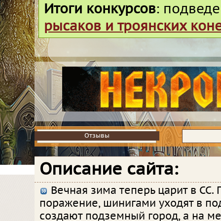
Итоги конкурсов
: подвед
рысаков и троянских кон
Отзывы
Отзывы
Описание сайта:
Вечная зима теперь царит в СС.
поражение, шинигами уходят в по
создают подземный город, а на м