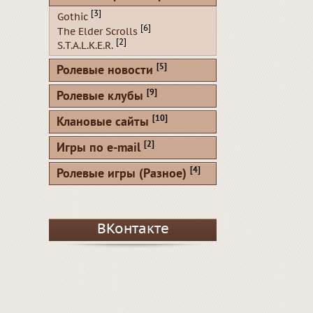
[3]
Gothic
[6]
The Elder Scrolls
[2]
S.T.A.L.K.E.R.
[5]
Ролевые новости
[9]
Ролевые клубы
[10]
Клановые сайты
[2]
Игры по e-mail
[4]
Ролевые игры (Разное)
ВКонтакте