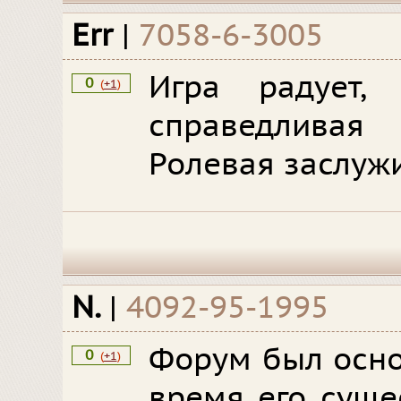
Err
|
7058-6-3005
Игра радует, 
0
(
+1
)
справедлива
Ролевая заслуж
N.
|
4092-95-1995
Форум был осно
0
(
+1
)
время его суще