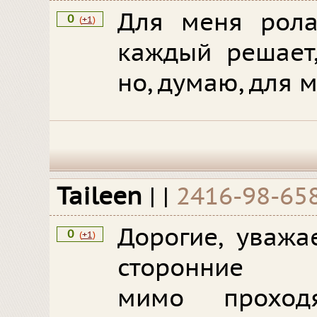
Для меня рола
0
(
+1
)
каждый решает,
но, думаю, для м
Taileen
|
|
2416-98-65
Дорогие, уважа
0
(
+1
)
сторонние на
мимо проход