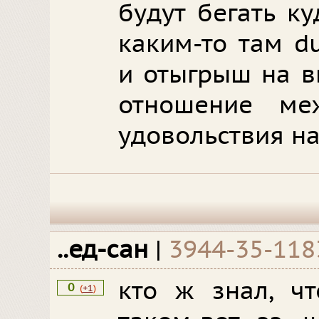
будут бегать к
каким-то там du
и отыгрыш на в
отношение ме
удовольствия н
..ед-сан
|
3944-35-118
кто ж знал, ч
0
(
+1
)