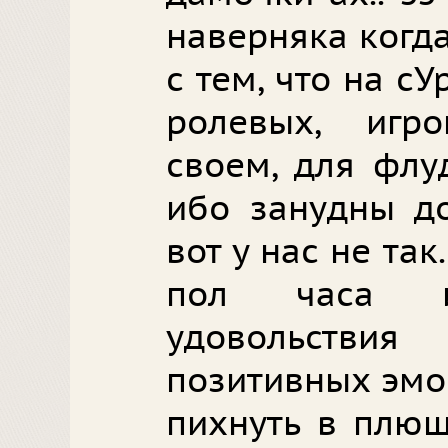
наверняка когд
с тем, что на с
ролевых, игр
своем, для флу
ибо занудны до
вот у нас не та
пол часа 
удовольстви
позитивных эмоц
пихнуть в плюш