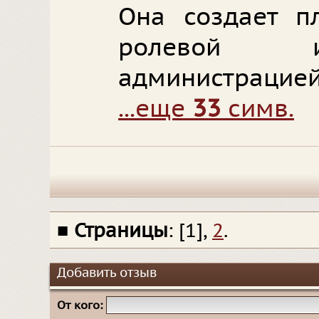
Она создает п
ролевой и
администрацией
...еще
33
симв.
■
Страницы
: [1],
2
.
Добавить отзыв
От кого: