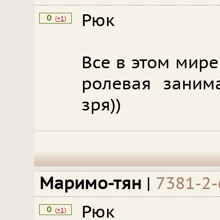
Рюк
0
(
+1
)
Все в этом мире
ролевая занима
зря))
Маримо-тян
|
7381-2
Рюк
0
(
+1
)