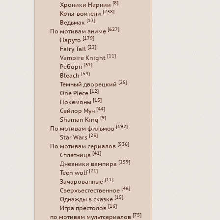
[8]
Хроники Нарнии
[238]
Коты-воители
[13]
Ведьмак
[627]
По мотивам аниме
[179]
Наруто
[22]
Fairy Tail
[11]
Vampire Knight
[31]
Реборн
[54]
Bleach
[25]
Темный дворецкий
[12]
One Piece
[15]
Покемоны
[44]
Сейлор Мун
[9]
Shaman King
[192]
По мотивам фильмов
[23]
Star Wars
[536]
По мотивам сериалов
[41]
Сплетница
[159]
Дневники вампира
[21]
Teen wolf
[11]
Зачарованные
[46]
Сверхъестественное
[15]
Однажды в сказке
[16]
Игра престолов
[75]
по мотивам мультсериалов