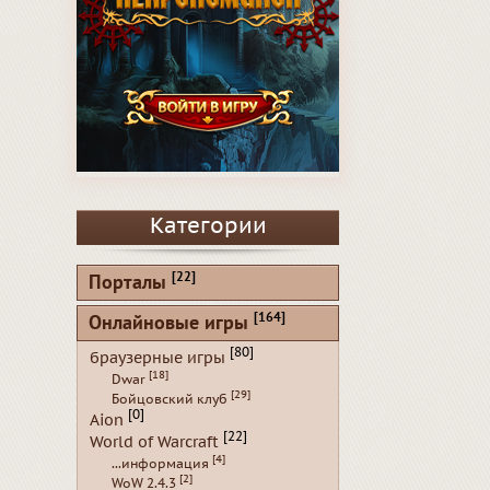
Категории
[22]
Порталы
[164]
Онлайновые игры
[80]
браузерные игры
[18]
Dwar
[29]
Бойцовский клуб
[0]
Aion
[22]
World of Warcraft
[4]
...информация
[2]
WoW 2.4.3