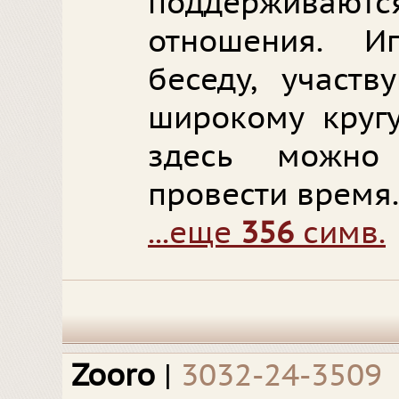
поддерживаютс
отношения. И
беседу, участв
широкому круг
здесь можно
провести время.
...еще
356
симв.
Zoоro
|
3032-24-3509