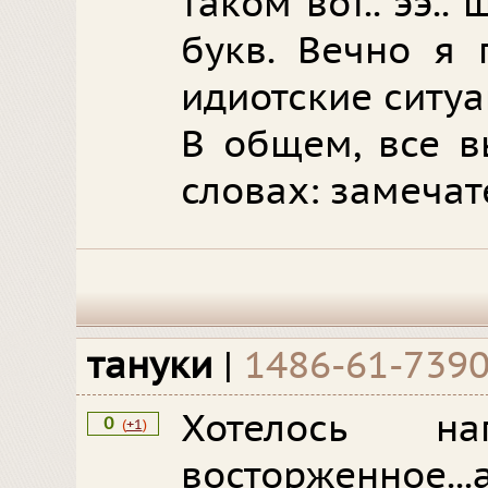
таком вот.. ээ.
букв. Вечно я 
идиотские ситуа
В общем, все в
словах: замечат
тануки
|
1486-61-739
Хотелось на
0
(
+1
)
восторженное...