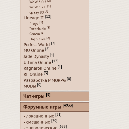
[2]
WoW 5.0.5
[1]
WoW 5.2.0
[2]
сразу 80
[12]
Lineage II
[1]
Freya
[3]
Interlude
[1]
Gracia
[2]
High Five
[2]
Perfect World
[8]
MU Online
[1]
Jade Dynasty
[13]
Ultima Online
[1]
Ragnarok Online
[3]
RF Online
[0]
Разработка MMORPG
[0]
MUDы
[5]
Чат-игры
[4933]
Форумные игры
[51]
- локационные
[70]
- смешанные
[688]
- эпизодические