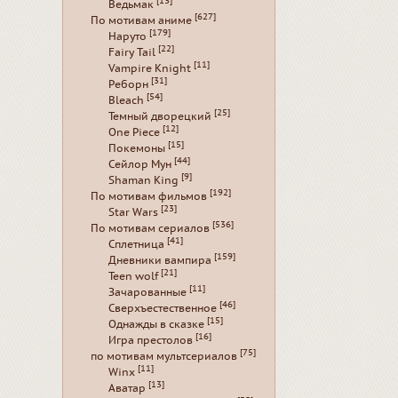
[13]
Ведьмак
[627]
По мотивам аниме
[179]
Наруто
[22]
Fairy Tail
[11]
Vampire Knight
[31]
Реборн
[54]
Bleach
[25]
Темный дворецкий
[12]
One Piece
[15]
Покемоны
[44]
Сейлор Мун
[9]
Shaman King
[192]
По мотивам фильмов
[23]
Star Wars
[536]
По мотивам сериалов
[41]
Сплетница
[159]
Дневники вампира
[21]
Teen wolf
[11]
Зачарованные
[46]
Сверхъестественное
[15]
Однажды в сказке
[16]
Игра престолов
[75]
по мотивам мультсериалов
[11]
Winx
[13]
Аватар