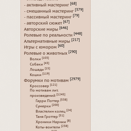
[68]
- активный мастеринг
[379]
- смешанный мастеринг
[79]
- пассивный мастеринг
[67]
- авторский сюжет
[646]
Авторские миры
[448]
Ролевые по реальности
[217]
Альтернативные миры
[60]
Игры с юмором
[290]
Ролевые о животных
[103]
Волки
[43]
Собаки
[15]
Лошади
[119]
Кошки
[2979]
Форумки по мотивам
[121]
Кроссовер
По мотивам лит.
[1245]
произведений
[538]
Гарри Поттер
[200]
Сумерки
[24]
Властелин колец
[51]
Таня Гроттер
[8]
Хроники Нарнии
[238]
Коты-воители