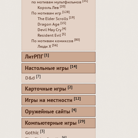
[35]
по мотивам мультфильмов
[20]
Король Лев
[128]
По мотивам игр
[19]
The Elder Scrolls
[15]
Dragon Age
[4]
Devil May Cry
[5]
Resident Evil
[80]
По мотивам комиксов
[56]
Люди Х
[1]
ЛитРПГ
[14]
Настольные игры
[7]
D&d
[2]
Карточные игры
[12]
Игры на местности
[4]
Оружейные сайты
[29]
Компьютерные игры
[3]
Gothic
[6]