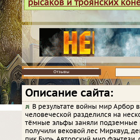
рысаков и троянских кон
Отзывы
Отзывы
Описание сайта:
В результате войны мир Арбор 
человеческой разделился на неско
тёмные эльфы заняли подземные 
получили вековой лес Мирквуд, д
пик Бурь. Авторский мир фэнтези, 