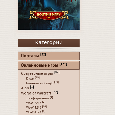
Категории
[22]
Порталы
[171]
Онлайновые игры
[87]
браузерные игры
[19]
Dwar
[39]
Бойцовский клуб
[1]
Aion
[22]
World of Warcraft
[4]
...информация
[2]
WoW 2.4.3
[14]
WoW 3.3.5
[1]
WoW 4.3.4