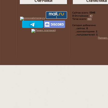
Счетчики
Статистика
Сайтов всего:
5343
В Отстойнике:
47
Тэгов всего:
465
Сегодня добавлено
...сайтов:
0
...комментариев:
1
...пользователей:
1
Полная 