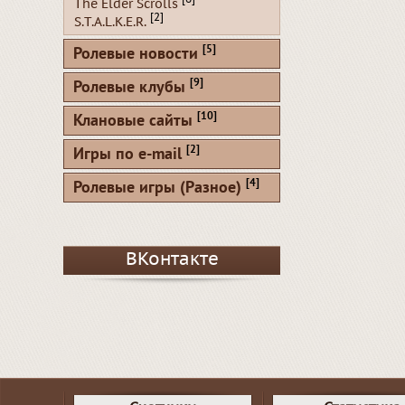
The Elder Scrolls
[2]
S.T.A.L.K.E.R.
[5]
Ролевые новости
[9]
Ролевые клубы
[10]
Клановые сайты
[2]
Игры по e-mail
[4]
Ролевые игры (Разное)
ВКонтакте