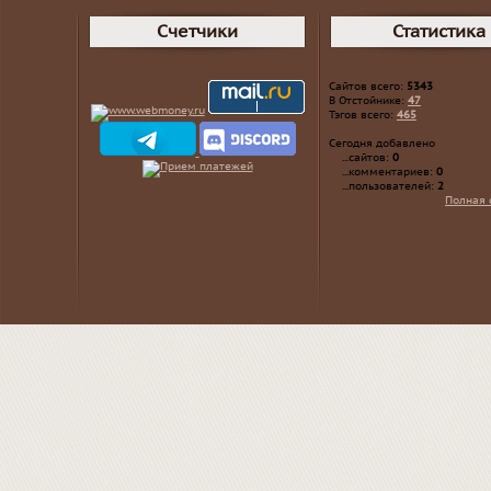
Счетчики
Статистика
Сайтов всего:
5343
В Отстойнике:
47
Тэгов всего:
465
Сегодня добавлено
...сайтов:
0
...комментариев:
0
...пользователей:
2
Полная 