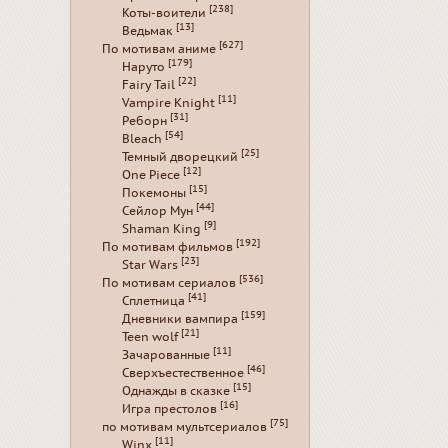
[238]
Коты-воители
[13]
Ведьмак
[627]
По мотивам аниме
[179]
Наруто
[22]
Fairy Tail
[11]
Vampire Knight
[31]
Реборн
[54]
Bleach
[25]
Темный дворецкий
[12]
One Piece
[15]
Покемоны
[44]
Сейлор Мун
[9]
Shaman King
[192]
По мотивам фильмов
[23]
Star Wars
[536]
По мотивам сериалов
[41]
Сплетница
[159]
Дневники вампира
[21]
Teen wolf
[11]
Зачарованные
[46]
Сверхъестественное
[15]
Однажды в сказке
[16]
Игра престолов
[75]
по мотивам мультсериалов
[11]
Winx