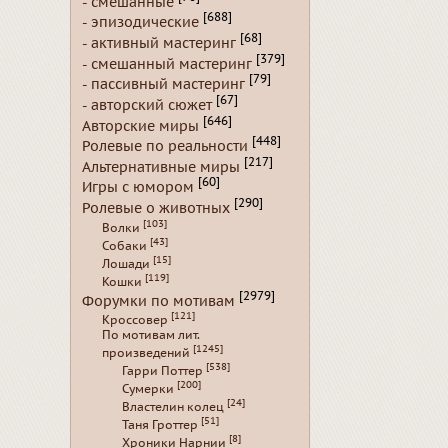
- смешанные
[688]
- эпизодические
[68]
- активный мастеринг
[379]
- смешанный мастеринг
[79]
- пассивный мастеринг
[67]
- авторский сюжет
[646]
Авторские миры
[448]
Ролевые по реальности
[217]
Альтернативные миры
[60]
Игры с юмором
[290]
Ролевые о животных
[103]
Волки
[43]
Собаки
[15]
Лошади
[119]
Кошки
[2979]
Форумки по мотивам
[121]
Кроссовер
По мотивам лит.
[1245]
произведений
[538]
Гарри Поттер
[200]
Сумерки
[24]
Властелин колец
[51]
Таня Гроттер
[8]
Хроники Нарнии