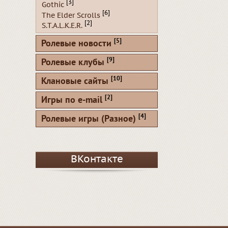
[3]
Gothic
[6]
The Elder Scrolls
[2]
S.T.A.L.K.E.R.
[5]
Ролевые новости
[9]
Ролевые клубы
[10]
Клановые сайты
[2]
Игры по e-mail
[4]
Ролевые игры (Разное)
ВКонтакте