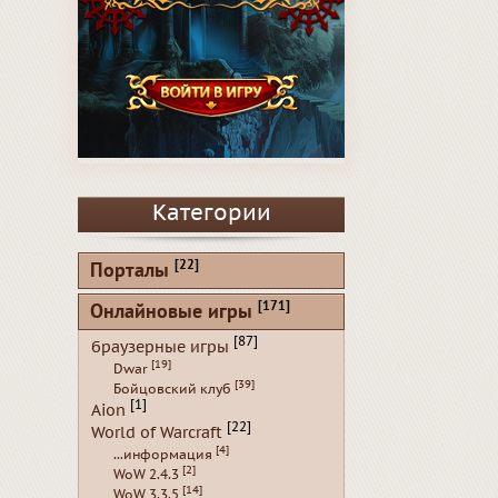
Категории
[22]
Порталы
[171]
Онлайновые игры
[87]
браузерные игры
[19]
Dwar
[39]
Бойцовский клуб
[1]
Aion
[22]
World of Warcraft
[4]
...информация
[2]
WoW 2.4.3
[14]
WoW 3.3.5