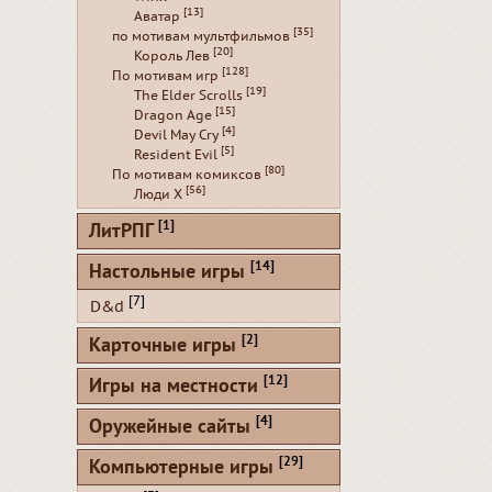
[13]
Аватар
[35]
по мотивам мультфильмов
[20]
Король Лев
[128]
По мотивам игр
[19]
The Elder Scrolls
[15]
Dragon Age
[4]
Devil May Cry
[5]
Resident Evil
[80]
По мотивам комиксов
[56]
Люди Х
[1]
ЛитРПГ
[14]
Настольные игры
[7]
D&d
[2]
Карточные игры
[12]
Игры на местности
[4]
Оружейные сайты
[29]
Компьютерные игры