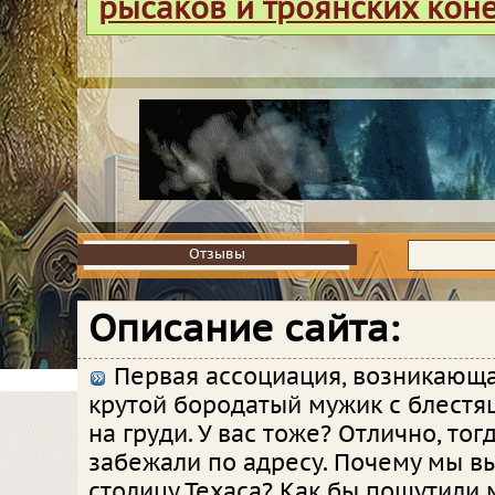
рысаков и троянских кон
Отзывы
Отзывы
Описание сайта:
Первая ассоциация, возникающая
крутой бородатый мужик с блестя
на груди. У вас тоже? Отлично, тог
забежали по адресу. Почему мы в
столицу Техаса? Как бы пошутили 