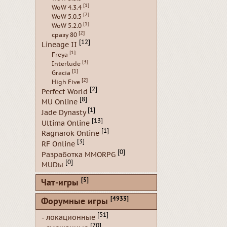
[1]
WoW 4.3.4
[2]
WoW 5.0.5
[1]
WoW 5.2.0
[2]
сразу 80
[12]
Lineage II
[1]
Freya
[3]
Interlude
[1]
Gracia
[2]
High Five
[2]
Perfect World
[8]
MU Online
[1]
Jade Dynasty
[13]
Ultima Online
[1]
Ragnarok Online
[3]
RF Online
[0]
Разработка MMORPG
[0]
MUDы
[5]
Чат-игры
[4933]
Форумные игры
[51]
- локационные
[70]