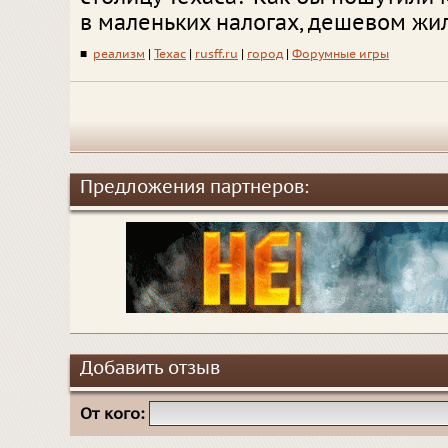
в маленьких налогах, дешевом жил
■
реализм
|
Техас
|
rusff.ru
|
город
|
Форумные игры
Предложения партнеров:
Добавить отзыв
От кого: