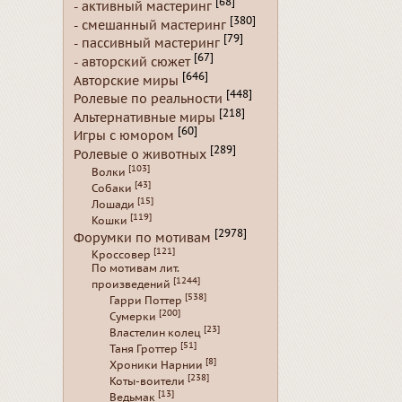
[68]
- активный мастеринг
[380]
- смешанный мастеринг
[79]
- пассивный мастеринг
[67]
- авторский сюжет
[646]
Авторские миры
[448]
Ролевые по реальности
[218]
Альтернативные миры
[60]
Игры с юмором
[289]
Ролевые о животных
[103]
Волки
[43]
Собаки
[15]
Лошади
[119]
Кошки
[2978]
Форумки по мотивам
[121]
Кроссовер
По мотивам лит.
[1244]
произведений
[538]
Гарри Поттер
[200]
Сумерки
[23]
Властелин колец
[51]
Таня Гроттер
[8]
Хроники Нарнии
[238]
Коты-воители
[13]
Ведьмак