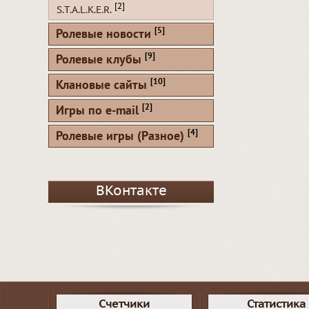
[2]
S.T.A.L.K.E.R.
[5]
Ролевые новости
[9]
Ролевые клубы
[10]
Клановые сайты
[2]
Игры по e-mail
[4]
Ролевые игры (Разное)
ВКонтакте
Счетчики
Статистика