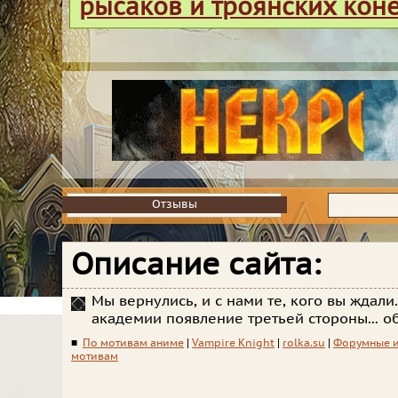
рысаков и троянских кон
Отзывы
Отзывы
Описание сайта:
Мы вернулись, и с нами те, кого вы ждали.
академии появление третьей стороны... о
■
По мотивам аниме
|
Vampire Knight
|
rolka.su
|
Форумные 
мотивам