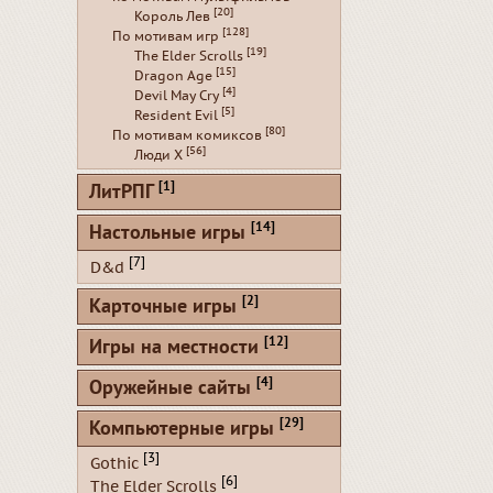
[20]
Король Лев
[128]
По мотивам игр
[19]
The Elder Scrolls
[15]
Dragon Age
[4]
Devil May Cry
[5]
Resident Evil
[80]
По мотивам комиксов
[56]
Люди Х
[1]
ЛитРПГ
[14]
Настольные игры
[7]
D&d
[2]
Карточные игры
[12]
Игры на местности
[4]
Оружейные сайты
[29]
Компьютерные игры
[3]
Gothic
[6]
The Elder Scrolls