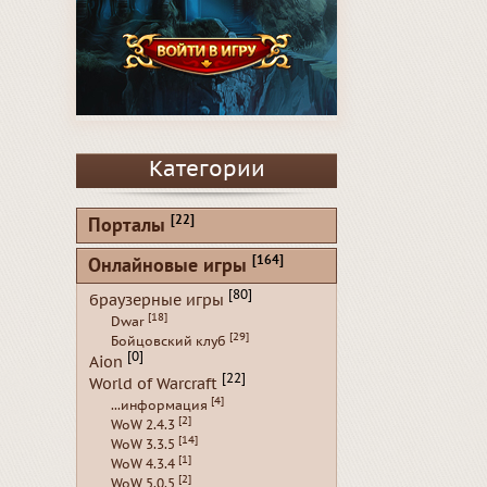
Категории
[22]
Порталы
[164]
Онлайновые игры
[80]
браузерные игры
[18]
Dwar
[29]
Бойцовский клуб
[0]
Aion
[22]
World of Warcraft
[4]
...информация
[2]
WoW 2.4.3
[14]
WoW 3.3.5
[1]
WoW 4.3.4
[2]
WoW 5.0.5