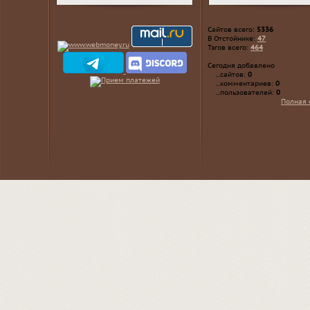
Сайтов всего:
5336
В Отстойнике:
47
Тэгов всего:
464
Сегодня добавлено
...сайтов:
0
...комментариев:
0
...пользователей:
0
Полная 