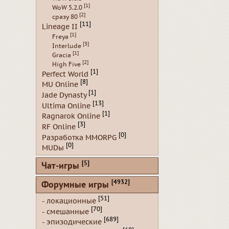
[1]
WoW 5.2.0
[2]
сразу 80
[11]
Lineage II
[1]
Freya
[3]
Interlude
[1]
Gracia
[2]
High Five
[1]
Perfect World
[8]
MU Online
[1]
Jade Dynasty
[13]
Ultima Online
[1]
Ragnarok Online
[3]
RF Online
[0]
Разработка MMORPG
[0]
MUDы
[5]
Чат-игры
[4932]
Форумные игры
[51]
- локационные
[70]
- смешанные
[689]
- эпизодические