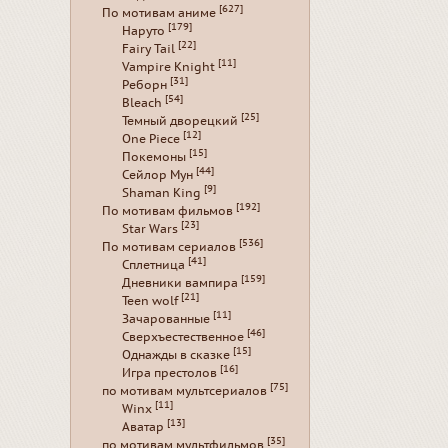
[627]
По мотивам аниме
[179]
Наруто
[22]
Fairy Tail
[11]
Vampire Knight
[31]
Реборн
[54]
Bleach
[25]
Темный дворецкий
[12]
One Piece
[15]
Покемоны
[44]
Сейлор Мун
[9]
Shaman King
[192]
По мотивам фильмов
[23]
Star Wars
[536]
По мотивам сериалов
[41]
Сплетница
[159]
Дневники вампира
[21]
Teen wolf
[11]
Зачарованные
[46]
Сверхъестественное
[15]
Однажды в сказке
[16]
Игра престолов
[75]
по мотивам мультсериалов
[11]
Winx
[13]
Аватар
[35]
по мотивам мультфильмов