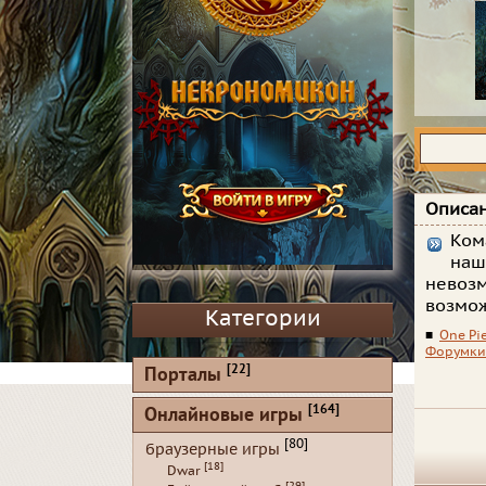
Описан
Ком
наш
невозм
возмож
Категории
■
One Pi
Форумки
[22]
Порталы
[164]
Онлайновые игры
[80]
браузерные игры
[18]
Dwar
[29]