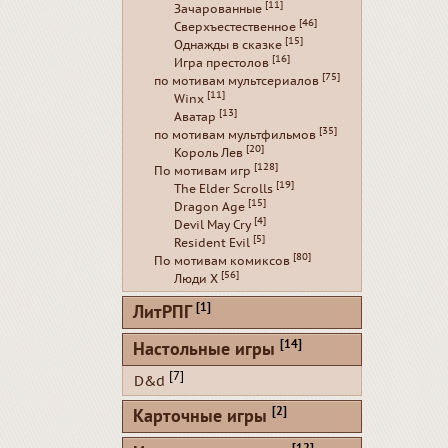
[11]
Зачарованные
[46]
Сверхъестественное
[15]
Однажды в сказке
[16]
Игра престолов
[75]
по мотивам мультсериалов
[11]
Winx
[13]
Аватар
[35]
по мотивам мультфильмов
[20]
Король Лев
[128]
По мотивам игр
[19]
The Elder Scrolls
[15]
Dragon Age
[4]
Devil May Cry
[5]
Resident Evil
[80]
По мотивам комиксов
[56]
Люди Х
[1]
ЛитРПГ
[14]
Настольные игры
[7]
D&d
[2]
Карточные игры