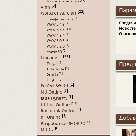
Бойцовский клуб
[0]
Aion
Парам
[22]
World of Warcraft
[4]
...информация
Средняя
[2]
WoW 2.4.3
Новосте
[14]
WoW 3.3.5
Отзывов
[1]
WoW 4.3.4
[2]
WoW 5.0.5
[1]
WoW 5.2.0
[2]
сразу 80
[11]
Lineage II
[1]
Предл
Freya
[3]
Interlude
[1]
Gracia
[2]
High Five
[1]
Perfect World
[8]
MU Online
[1]
Jade Dynasty
[13]
Ultima Online
[1]
Ragnarok Online
[3]
RF Online
Добав
[0]
Разработка MMORPG
[0]
MUDы