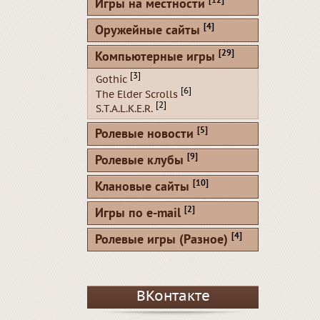
[12]
Игры на местности
[4]
Оружейные сайты
[29]
Компьютерные игры
[3]
Gothic
[6]
The Elder Scrolls
[2]
S.T.A.L.K.E.R.
[5]
Ролевые новости
[9]
Ролевые клубы
[10]
Клановые сайты
[2]
Игры по e-mail
[4]
Ролевые игры (Разное)
ВКонтакте