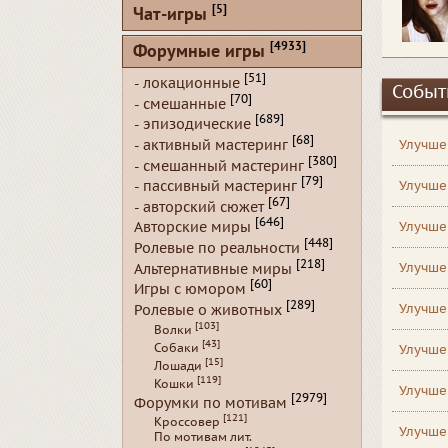
[5]
Чат-игры
[4933]
Форумные игры
[51]
- локационные
Событ
[70]
- смешанные
[689]
- эпизодические
[68]
- активный мастеринг
Улучше
[380]
- смешанный мастеринг
[79]
- пассивный мастеринг
Улучше
[67]
- авторский сюжет
[646]
Улучше
Авторские миры
[448]
Ролевые по реальности
[218]
Улучше
Альтернативные миры
[60]
Игры с юмором
[289]
Улучше
Ролевые о животных
[103]
Волки
[43]
Собаки
Улучше
[15]
Лошади
[119]
Кошки
Улучше
[2979]
Форумки по мотивам
[121]
Кроссовер
Улучше
По мотивам лит.