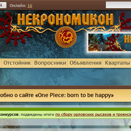
я
Онлайн:
16
Отстойник
Вопросники
Объявления
Кварталы
обно о сайте «One Piece: born to be happy»
конкурсов
: подведены итоги
по сбору орловских рысаков и троянс