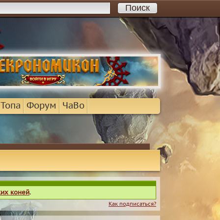
 Топа
Форум
ЧаВо
ких коней
.
Как подписаться?