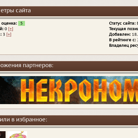
етры сайта
 оценка:
5
Статус сайта:
Б
й:
0
[+]
Текущая пози
:
3
[+]
Добавлен:
18.
В рейтинге с:
Владелец рес
ожения партнеров:
или в избранное: