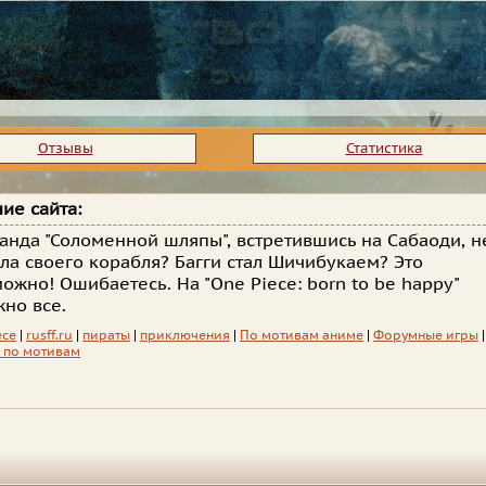
Отзывы
Статистика
ие сайта:
анда "Соломенной шляпы", встретившись на Сабаоди, н
ла своего корабля? Багги стал Шичибукаем? Это
ожно! Ошибаетесь. На "One Piece: born to be happy"
но все.
ece
|
rusff.ru
|
пираты
|
приключения
|
По мотивам аниме
|
Форумные игры
|
 по мотивам