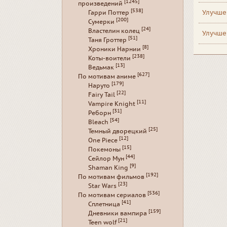
[1245]
произведений
[538]
Улучше
Гарри Поттер
[200]
Сумерки
[24]
Властелин колец
Улучше
[51]
Таня Гроттер
[8]
Хроники Нарнии
[238]
Коты-воители
[13]
Ведьмак
[627]
По мотивам аниме
[179]
Наруто
[22]
Fairy Tail
[11]
Vampire Knight
[31]
Реборн
[54]
Bleach
[25]
Темный дворецкий
[12]
One Piece
[15]
Покемоны
[44]
Сейлор Мун
[9]
Shaman King
[192]
По мотивам фильмов
[23]
Star Wars
[536]
По мотивам сериалов
[41]
Сплетница
[159]
Дневники вампира
[21]
Teen wolf