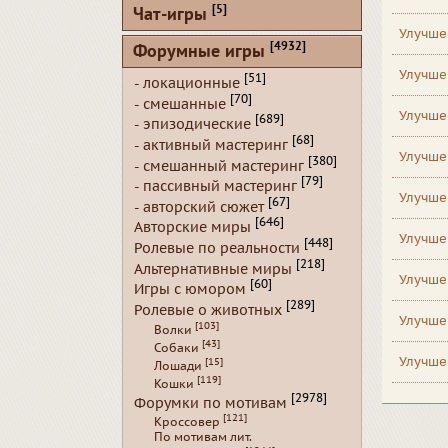
[5]
Чат-игры
Улучше
[4932]
Форумные игры
Улучше
[51]
- локационные
[70]
- смешанные
Улучше
[689]
- эпизодические
[68]
- активный мастеринг
Улучше
[380]
- смешанный мастеринг
[79]
- пассивный мастеринг
Улучше
[67]
- авторский сюжет
[646]
Авторские миры
Улучше
[448]
Ролевые по реальности
[218]
Альтернативные миры
Улучше
[60]
Игры с юмором
[289]
Ролевые о животных
Улучше
[103]
Волки
[43]
Собаки
Улучше
[15]
Лошади
[119]
Кошки
[2978]
Форумки по мотивам
[121]
Кроссовер
По мотивам лит.