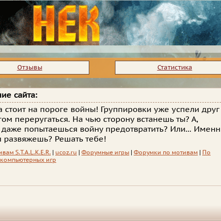
Отзывы
Статистика
ие сайта:
а стоит на пороге войны! Группировки уже успели друг
гом переругаться. На чью сторону встанешь ты? А,
 даже попытаешься войну предотвратить? Или... Имен
и развяжешь? Решать тебе!
вам S.T.A.L.K.E.R.
|
ucoz.ru
|
Форумные игры
|
Форумки по мотивам
|
По
 компьютерных игр