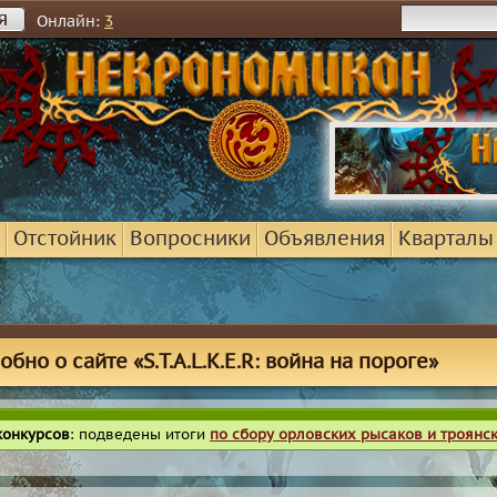
я
Онлайн:
3
Отстойник
Вопросники
Объявления
Кварталы
бно о сайте «S.T.A.L.K.E.R: война на пороге»
конкурсов
: подведены итоги
по сбору орловских рысаков и троянс