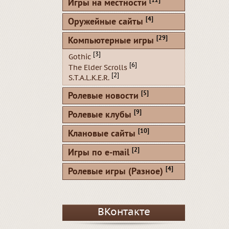
[12]
Игры на местности
[4]
Оружейные сайты
[29]
Компьютерные игры
[3]
Gothic
[6]
The Elder Scrolls
[2]
S.T.A.L.K.E.R.
[5]
Ролевые новости
[9]
Ролевые клубы
[10]
Клановые сайты
[2]
Игры по e-mail
[4]
Ролевые игры (Разное)
ВКонтакте