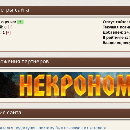
етры сайта
 оценка:
5
Статус сайта:
й:
0
[+]
Текущая пози
:
1
[+]
Добавлен:
24.
В рейтинге с:
Владелец рес
ожения партнеров:
ия сайта:
казался недоступен, поэтому был исключен из каталога