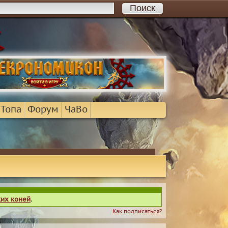
 Топа
Форум
ЧаВо
ких коней
.
Как подписаться?