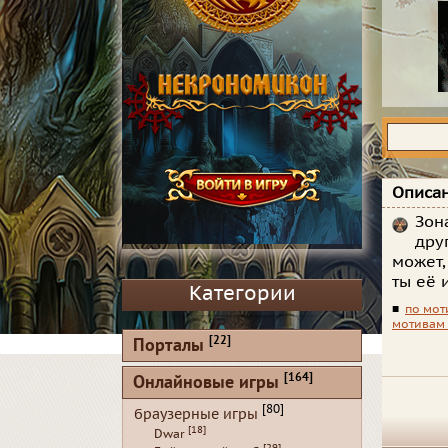
Описан
Зон
дру
может,
ты её 
Категории
■
по моти
мотивам
[22]
Порталы
[164]
Онлайновые игры
[80]
браузерные игры
[18]
Dwar
[29]