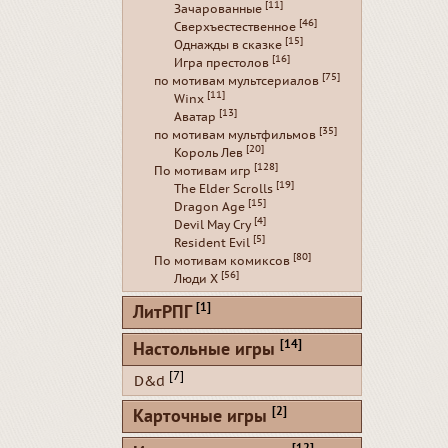
[11]
Зачарованные
[46]
Сверхъестественное
[15]
Однажды в сказке
[16]
Игра престолов
[75]
по мотивам мультсериалов
[11]
Winx
[13]
Аватар
[35]
по мотивам мультфильмов
[20]
Король Лев
[128]
По мотивам игр
[19]
The Elder Scrolls
[15]
Dragon Age
[4]
Devil May Cry
[5]
Resident Evil
[80]
По мотивам комиксов
[56]
Люди Х
[1]
ЛитРПГ
[14]
Настольные игры
[7]
D&d
[2]
Карточные игры