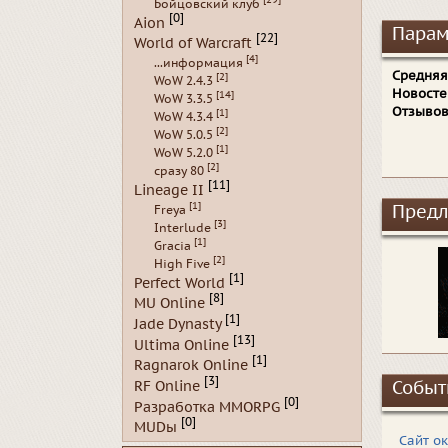
Бойцовский клуб
[0]
Aion
Парам
[22]
World of Warcraft
[4]
...информация
Средняя
[2]
WoW 2.4.3
Новосте
[14]
WoW 3.3.5
Отзывов
[1]
WoW 4.3.4
[2]
WoW 5.0.5
[1]
WoW 5.2.0
[2]
сразу 80
[11]
Lineage II
[1]
Предл
Freya
[3]
Interlude
[1]
Gracia
[2]
High Five
[1]
Perfect World
[8]
MU Online
[1]
Jade Dynasty
[13]
Ultima Online
[1]
Ragnarok Online
[3]
RF Online
Событ
[0]
Разработка MMORPG
[0]
MUDы
Сайт о