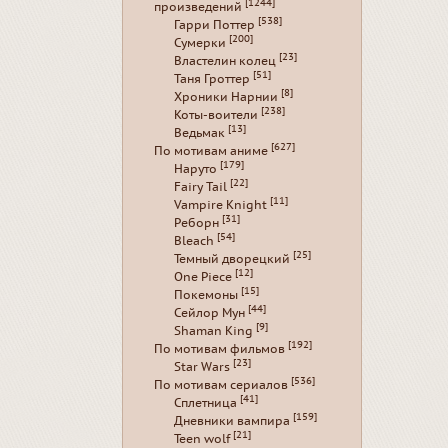
[1244]
произведений
[538]
Гарри Поттер
[200]
Сумерки
[23]
Властелин колец
[51]
Таня Гроттер
[8]
Хроники Нарнии
[238]
Коты-воители
[13]
Ведьмак
[627]
По мотивам аниме
[179]
Наруто
[22]
Fairy Tail
[11]
Vampire Knight
[31]
Реборн
[54]
Bleach
[25]
Темный дворецкий
[12]
One Piece
[15]
Покемоны
[44]
Сейлор Мун
[9]
Shaman King
[192]
По мотивам фильмов
[23]
Star Wars
[536]
По мотивам сериалов
[41]
Сплетница
[159]
Дневники вампира
[21]
Teen wolf