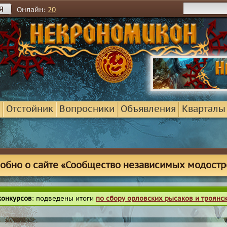
я
Онлайн:
20
Отстойник
Вопросники
Объявления
Кварталы
обно о сайте «Сообщество независимых модостр
конкурсов
: подведены итоги
по сбору орловских рысаков и троянс