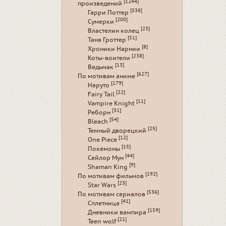
[1244]
произведений
[538]
Гарри Поттер
[200]
Сумерки
[23]
Властелин колец
[51]
Таня Гроттер
[8]
Хроники Нарнии
[238]
Коты-воители
[13]
Ведьмак
[627]
По мотивам аниме
[179]
Наруто
[22]
Fairy Tail
[11]
Vampire Knight
[31]
Реборн
[54]
Bleach
[25]
Темный дворецкий
[12]
One Piece
[15]
Покемоны
[44]
Сейлор Мун
[9]
Shaman King
[192]
По мотивам фильмов
[23]
Star Wars
[536]
По мотивам сериалов
[41]
Сплетница
[159]
Дневники вампира
[21]
Teen wolf