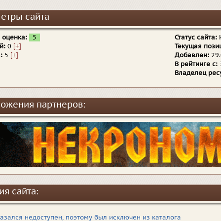
етры сайта
 оценка:
5
Статус сайта:
й:
0
[+]
Текущая пози
:
5
[+]
Добавлен:
29.
В рейтинге с:
Владелец рес
ожения партнеров:
ия сайта:
казался недоступен, поэтому был исключен из каталога