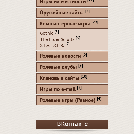
[12]
Игры на местности
[4]
Оружейные сайты
[29]
Компьютерные игры
[3]
Gothic
[6]
The Elder Scrolls
[2]
S.T.A.L.K.E.R.
[5]
Ролевые новости
[9]
Ролевые клубы
[10]
Клановые сайты
[2]
Игры по e-mail
[4]
Ролевые игры (Разное)
ВКонтакте