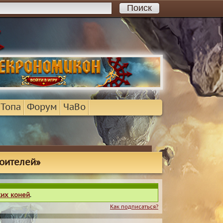
 Топа
Форум
ЧаВо
оителей»
ких коней
.
Как подписаться?