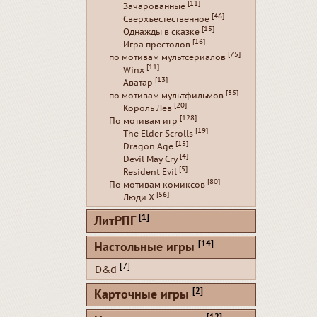
[11]
Зачарованные
[46]
Сверхъестественное
[15]
Однажды в сказке
[16]
Игра престолов
[75]
по мотивам мультсериалов
[11]
Winx
[13]
Аватар
[35]
по мотивам мультфильмов
[20]
Король Лев
[128]
По мотивам игр
[19]
The Elder Scrolls
[15]
Dragon Age
[4]
Devil May Cry
[5]
Resident Evil
[80]
По мотивам комиксов
[56]
Люди Х
[1]
ЛитРПГ
[14]
Настольные игры
[7]
D&d
[2]
Карточные игры