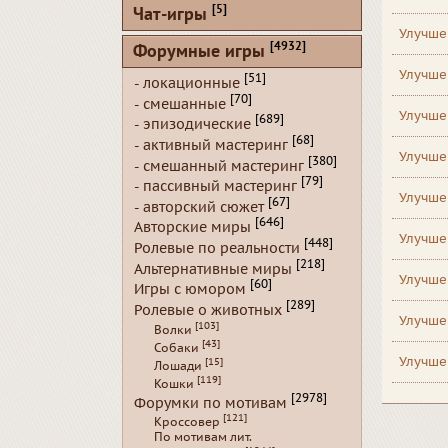
[5]
Чат-игры
Улучше
[4932]
Форумные игры
Улучше
[51]
- локационные
[70]
- смешанные
Улучше
[689]
- эпизодические
[68]
- активный мастеринг
Улучше
[380]
- смешанный мастеринг
[79]
- пассивный мастеринг
Улучше
[67]
- авторский сюжет
[646]
Авторские миры
Улучше
[448]
Ролевые по реальности
[218]
Альтернативные миры
Улучше
[60]
Игры с юмором
[289]
Ролевые о животных
Улучше
[103]
Волки
[43]
Собаки
Улучше
[15]
Лошади
[119]
Кошки
[2978]
Форумки по мотивам
[121]
Кроссовер
По мотивам лит.