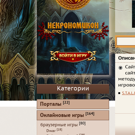
Описан
Сай
сай
методу
игрово
Категории
■
S.T.A.L.
[22]
Порталы
[164]
Онлайновые игры
[80]
браузерные игры
[18]
Dwar
[29]