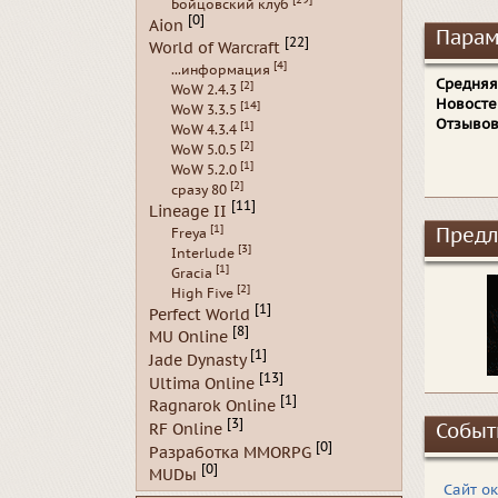
Бойцовский клуб
[0]
Aion
Парам
[22]
World of Warcraft
[4]
...информация
Средняя
[2]
WoW 2.4.3
Новосте
[14]
WoW 3.3.5
Отзывов
[1]
WoW 4.3.4
[2]
WoW 5.0.5
[1]
WoW 5.2.0
[2]
сразу 80
[11]
Lineage II
[1]
Предл
Freya
[3]
Interlude
[1]
Gracia
[2]
High Five
[1]
Perfect World
[8]
MU Online
[1]
Jade Dynasty
[13]
Ultima Online
[1]
Ragnarok Online
[3]
RF Online
Событ
[0]
Разработка MMORPG
[0]
MUDы
Сайт о