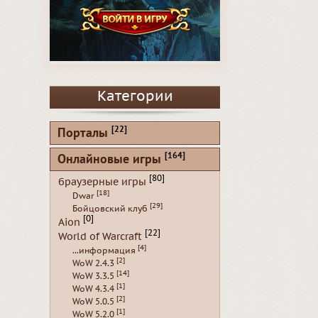
Категории
[22]
Порталы
[164]
Онлайновые игры
[80]
браузерные игры
[18]
Dwar
[29]
Бойцовский клуб
[0]
Aion
[22]
World of Warcraft
[4]
...информация
[2]
WoW 2.4.3
[14]
WoW 3.3.5
[1]
WoW 4.3.4
[2]
WoW 5.0.5
[1]
WoW 5.2.0