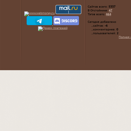
Сайтов всего:
5337
В Отстойнике:
47
Тэгов всего:
464
Сегодня добавлено
...сайтов:
-6
...комментариев:
0
...пользователей:
2
Полная 