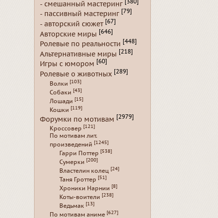
[380]
- смешанный мастеринг
[79]
- пассивный мастеринг
[67]
- авторский сюжет
[646]
Авторские миры
[448]
Ролевые по реальности
[218]
Альтернативные миры
[60]
Игры с юмором
[289]
Ролевые о животных
[103]
Волки
[43]
Собаки
[15]
Лошади
[119]
Кошки
[2979]
Форумки по мотивам
[121]
Кроссовер
По мотивам лит.
[1245]
произведений
[538]
Гарри Поттер
[200]
Сумерки
[24]
Властелин колец
[51]
Таня Гроттер
[8]
Хроники Нарнии
[238]
Коты-воители
[13]
Ведьмак
[627]
По мотивам аниме