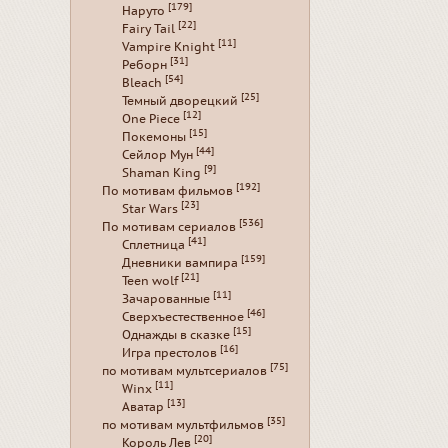
[179]
Наруто
[22]
Fairy Tail
[11]
Vampire Knight
[31]
Реборн
[54]
Bleach
[25]
Темный дворецкий
[12]
One Piece
[15]
Покемоны
[44]
Сейлор Мун
[9]
Shaman King
[192]
По мотивам фильмов
[23]
Star Wars
[536]
По мотивам сериалов
[41]
Сплетница
[159]
Дневники вампира
[21]
Teen wolf
[11]
Зачарованные
[46]
Сверхъестественное
[15]
Однажды в сказке
[16]
Игра престолов
[75]
по мотивам мультсериалов
[11]
Winx
[13]
Аватар
[35]
по мотивам мультфильмов
[20]
Король Лев