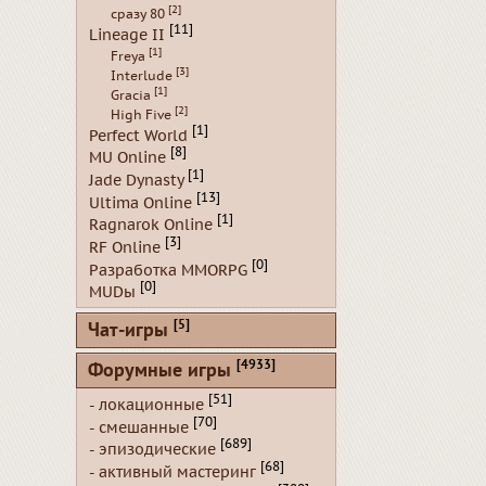
[2]
сразу 80
[11]
Lineage II
[1]
Freya
[3]
Interlude
[1]
Gracia
[2]
High Five
[1]
Perfect World
[8]
MU Online
[1]
Jade Dynasty
[13]
Ultima Online
[1]
Ragnarok Online
[3]
RF Online
[0]
Разработка MMORPG
[0]
MUDы
[5]
Чат-игры
[4933]
Форумные игры
[51]
- локационные
[70]
- смешанные
[689]
- эпизодические
[68]
- активный мастеринг