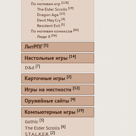
[128]
По мотивам игр
[19]
The Elder Scrolls
[15]
Dragon Age
[4]
Devil May Cry
[5]
Resident Evil
[80]
По мотивам комиксов
[56]
Люди Х
[1]
ЛитРПГ
[14]
Настольные игры
[7]
D&d
[2]
Карточные игры
[12]
Игры на местности
[4]
Оружейные сайты
[29]
Компьютерные игры
[3]
Gothic
[6]
The Elder Scrolls
[2]
S.T.A.L.K.E.R.