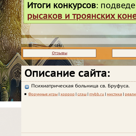
Итоги конкурсов
: подвед
рысаков и троянских кон
Отзывы
Описание сайта:
Психиатрическая больница св. Бруфуса.
■
Форумные игры
|
хоррор
|
слэш
|
mybb.ru
|
мистика
|
реал