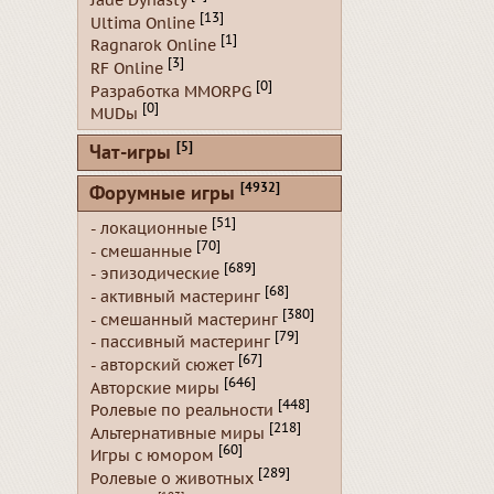
Jade Dynasty
[13]
Ultima Online
[1]
Ragnarok Online
[3]
RF Online
[0]
Разработка MMORPG
[0]
MUDы
[5]
Чат-игры
[4932]
Форумные игры
[51]
- локационные
[70]
- смешанные
[689]
- эпизодические
[68]
- активный мастеринг
[380]
- смешанный мастеринг
[79]
- пассивный мастеринг
[67]
- авторский сюжет
[646]
Авторские миры
[448]
Ролевые по реальности
[218]
Альтернативные миры
[60]
Игры с юмором
[289]
Ролевые о животных