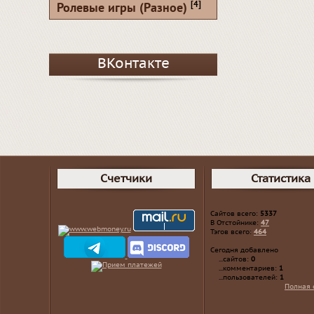
[4]
Ролевые игры (Разное)
ВКонтакте
Счетчики
Статистика
Сайтов всего:
5337
В Отстойнике:
47
Тэгов всего:
464
Сегодня добавлено
...сайтов:
0
...комментариев:
1
...пользователей:
1
Полная 