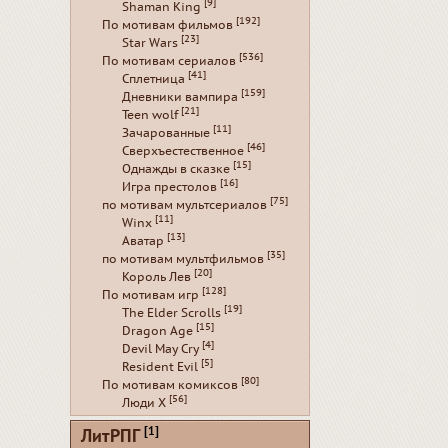
[9]
Shaman King
[192]
По мотивам фильмов
[23]
Star Wars
[536]
По мотивам сериалов
[41]
Сплетница
[159]
Дневники вампира
[21]
Teen wolf
[11]
Зачарованные
[46]
Сверхъестественное
[15]
Однажды в сказке
[16]
Игра престолов
[75]
по мотивам мультсериалов
[11]
Winx
[13]
Аватар
[35]
по мотивам мультфильмов
[20]
Король Лев
[128]
По мотивам игр
[19]
The Elder Scrolls
[15]
Dragon Age
[4]
Devil May Cry
[5]
Resident Evil
[80]
По мотивам комиксов
[56]
Люди Х
[1]
ЛитРПГ