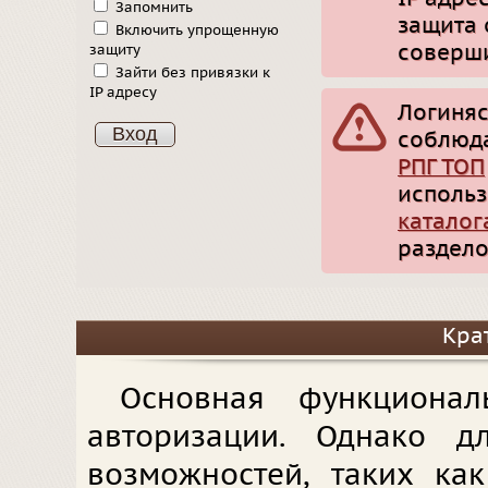
Запомнить
защита 
Включить упрощенную
соверши
защиту
Зайти без привязки к
IP адресу
Логиняс
соблюд
РПГ ТОП
использ
каталог
раздело
Кра
Основная функционал
авторизации. Однако д
возможностей, таких ка