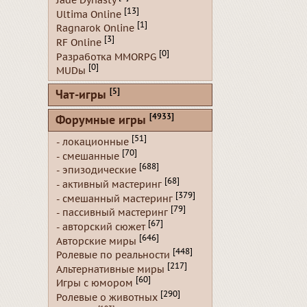
Jade Dynasty
[13]
Ultima Online
[1]
Ragnarok Online
[3]
RF Online
[0]
Разработка MMORPG
[0]
MUDы
[5]
Чат-игры
[4933]
Форумные игры
[51]
- локационные
[70]
- смешанные
[688]
- эпизодические
[68]
- активный мастеринг
[379]
- смешанный мастеринг
[79]
- пассивный мастеринг
[67]
- авторский сюжет
[646]
Авторские миры
[448]
Ролевые по реальности
[217]
Альтернативные миры
[60]
Игры с юмором
[290]
Ролевые о животных