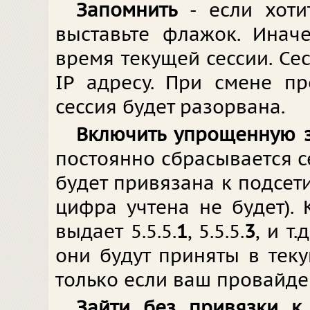
Запомнить
- если хоти
выставьте флажок. Инач
время текущей сессии. Се
IP адресу. При смене п
сессия будет разорвана.
Включить упрощенную 
постоянно сбрасывается се
будет привязана к подсет
цифра учтена не будет).
выдает 5.5.5.
1
, 5.5.5.
3
, и т
они будут приняты в теку
только если ваш провайдер
Зайти без привязки к