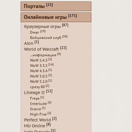
[22]
Порталы
[171]
Онлайновые игры
[87]
браузерные игры
[19]
Dwar
[39]
Бойцовский клуб
[1]
Aion
[22]
World of Warcraft
[4]
...информация
[2]
WoW 2.4.3
[14]
WoW 3.3.5
[1]
WoW 4.3.4
[2]
WoW 5.0.5
[1]
WoW 5.2.0
[2]
сразу 80
[12]
Lineage II
[1]
Freya
[3]
Interlude
[1]
Gracia
[2]
High Five
[2]
Perfect World
[8]
MU Online
[1]