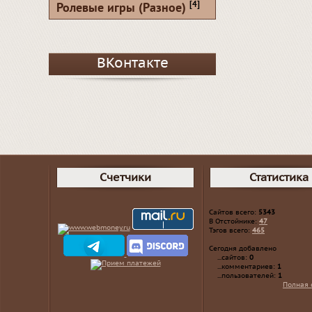
[4]
Ролевые игры (Разное)
ВКонтакте
Счетчики
Статистика
Сайтов всего:
5343
В Отстойнике:
47
Тэгов всего:
465
Сегодня добавлено
...сайтов:
0
...комментариев:
1
...пользователей:
1
Полная 