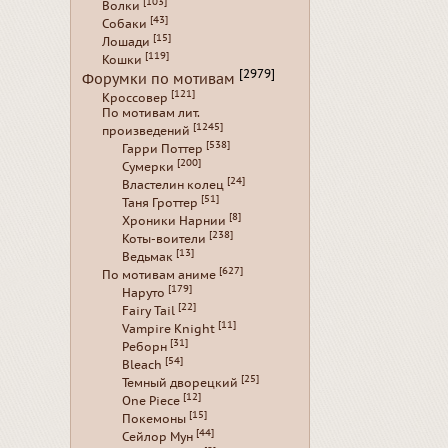
[103]
Волки
[43]
Собаки
[15]
Лошади
[119]
Кошки
[2979]
Форумки по мотивам
[121]
Кроссовер
По мотивам лит.
[1245]
произведений
[538]
Гарри Поттер
[200]
Сумерки
[24]
Властелин колец
[51]
Таня Гроттер
[8]
Хроники Нарнии
[238]
Коты-воители
[13]
Ведьмак
[627]
По мотивам аниме
[179]
Наруто
[22]
Fairy Tail
[11]
Vampire Knight
[31]
Реборн
[54]
Bleach
[25]
Темный дворецкий
[12]
One Piece
[15]
Покемоны
[44]
Сейлор Мун