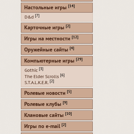
[14]
Настольные игры
[7]
D&d
[2]
Карточные игры
[12]
Игры на местности
[4]
Оружейные сайты
[29]
Компьютерные игры
[3]
Gothic
[6]
The Elder Scrolls
[2]
S.T.A.L.K.E.R.
[5]
Ролевые новости
[9]
Ролевые клубы
[10]
Клановые сайты
[2]
Игры по e-mail