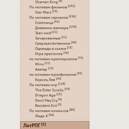
[9]
Shaman King
[192]
По мотивам фильмов
[23]
Star Wars
[536]
По мотивам сериалов
[41]
Сплетница
[159]
Дневники вампира
[21]
Teen wolf
[11]
Зачарованные
[46]
Сверхъестественное
[15]
Однажды в сказке
[16]
Игра престолов
[75]
по мотивам мультсериалов
[11]
Winx
[13]
Аватар
[35]
по мотивам мультфильмов
[20]
Король Лев
[128]
По мотивам игр
[19]
The Elder Scrolls
[15]
Dragon Age
[4]
Devil May Cry
[5]
Resident Evil
[80]
По мотивам комиксов
[56]
Люди Х
[1]
ЛитРПГ